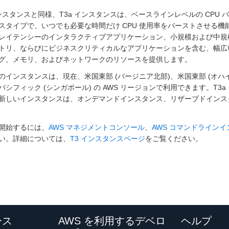
インスタンスと同様、T3a インスタンスは、ベースラインレベルの CP
スタイプで、いつでも必要な時間だけ CPU 使用率をバーストさせる機
レイテンシーのインタラクティブアプリケーション、小規模および中規
トリ、ならびにビジネスクリティカルなアプリケーションを含む、幅広
グ、メモリ、およびネットワークのリソースを提供します。
のインスタンスは、現在、米国東部 (バージニア北部)、米国東部 (オハイ
パシフィック (シンガポール) の AWS リージョンで利用できます。T3a 
新しいインスタンスは、オンデマンドインスタンス、リザーブドインス
開始するには、
AWS マネジメントコンソール
、
AWS コマンドラインイン
い。詳細については、
T3 インスタンスページ
をご覧ください。
ース
AWS を利用するデベロ
ヘルプ