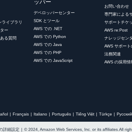
ッパー
お問い合わせ
デベロッパーセンター
専門家による
SDK とツール
ョンライブラリ
サポートチケ
AWS での .NET
ター
AWS re:Post
AWS での Python
ある質問
ナレッジセン
AWS での Java
AWS サポー
AWS での PHP
法務関連
AWS での JavaScript
AWS の採用情
añol
Français
Italiano
Português
Tiếng Việt
Türkçe
Ρусский
e の詳細設定
|
© 2024, Amazon Web Services, Inc. or its affiliates.All rig