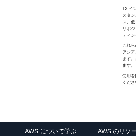
T3 
スタン
ス、低
リポジ
ティン
これら
アジア
ます。
ます。
使用を
くださ
AWS について学ぶ
AWS のリソ