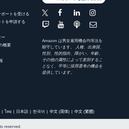
サポートを受ける
ットを申請する
ター
Amazon は男女雇用機会均等法を
トの概要
順守しています。
人種、出身国、
性別、性的指向、障がい、年齢、
その他の属性によって差別するこ
報
となく、平等に採用選考の機会を
提供しています。
ไทย
日本語
한국어
中文 (简体)
中文 (繁體)
hts reserved.