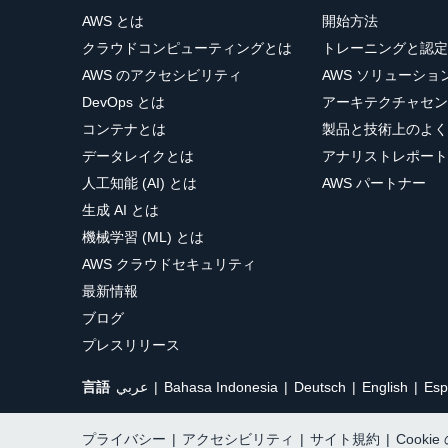
AWS とは
開始方法
クラウドコンピューティングとは
トレーニングと認定
AWS のアクセシビリティ
AWS ソリューシ
DevOps とは
アーキテクチャセン
コンテナとは
製品と技術上のよく
データレイクとは
アナリストレポート
人工知能 (AI) とは
AWS パートナー
生成 AI とは
機械学習 (ML) とは
AWS クラウドセキュリティ
最新情報
ブログ
プレスリリース
言語
عربي
Bahasa Indonesia
Deutsch
English
Esp
プライバシー
|
アクセシビリティ
|
サイト規約
|
Cooki