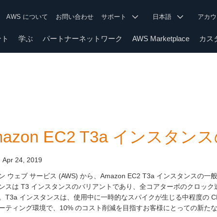
AWS について
お問い合わせ
サポート
日本語
アカ
ント
学ぶ
パートナーネットワーク
AWS Marketplace
カス
mazon EC2 T3a インスタ
:
Apr 24, 2019
ン ウェブ サービス (AWS) から、Amazon EC2 T3a インスタン
ンスは T3 インスタンスのバリアントであり、全コアターボのクロック速度が
。T3a インスタンスは、使用中に一時的なスパイクが生じる中程度の CPU
ーティング環境で、10% のコスト削減を目指すお客様にとっての新た