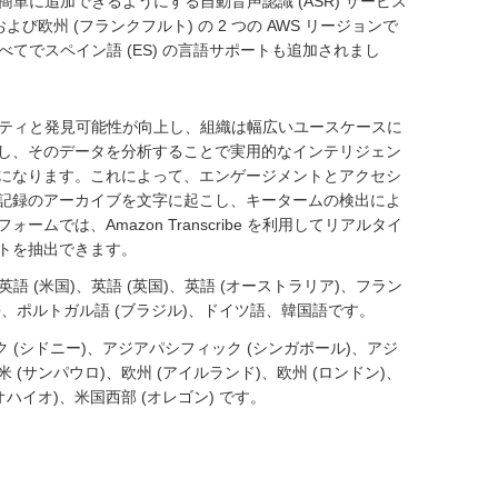
に追加できるようにする自動音声認識 (ASR) サービス
 および欧州 (フランクフルト) の 2 つの AWS リージョンで
ンすべてでスペイン語 (ES) の言語サポートも追加されまし
セシビリティと発見可能性が向上し、組織は幅広いユースケースに
し、そのデータを分析することで実用的なインテリジェン
になります。これによって、エンゲージメントとアクセシ
記録のアーカイブを文字に起こし、キータームの検出によ
は、Amazon Transcribe を利用してリアルタイ
トを抽出できます。
、英語 (米国)、英語 (英国)、英語 (オーストラリア)、フラン
ア語、ポルトガル語 (ブラジル)、ドイツ語、韓国語です。
 (シドニー)、アジアパシフィック (シンガポール)、アジ
 (サンパウロ)、欧州 (アイルランド)、欧州 (ロンドン)、
オハイオ)、米国西部 (オレゴン) です。