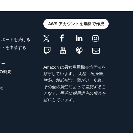
AWS アカウントを無料で作成
サポートを受ける
ットを申請する
ター
Amazon は男女雇用機会均等法を
トの概要
順守しています。
人種、出身国、
性別、性的指向、障がい、年齢、
その他の属性によって差別するこ
報
となく、平等に採用選考の機会を
提供しています。