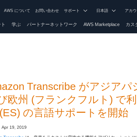
AWS について
お問い合わせ
サポート
日本語
アカ
ント
学ぶ
パートナーネットワーク
AWS Marketplace
カス
mazon Transcribe がアジ
び欧州 (フランクフルト) 
 (ES) の言語サポートを開始
:
Apr 19, 2019