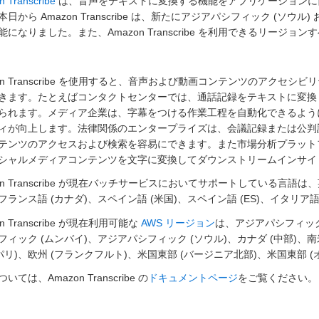
 Transcribe
は、音声をテキストに変換する機能をアプリケーションに簡単
日から Amazon Transcribe は、新たにアジアパシフィック (ソウル)
能になりました。また、Amazon Transcribe を利用できるリージョ
zon Transcribe を使用すると、音声および動画コンテンツのアク
きます。たとえばコンタクトセンターでは、通話記録をテキストに変換
られます。メディア企業は、字幕をつける作業工程を自動化できるよう
ィが向上します。法律関係のエンタープライズは、会議記録または公判
テンツのアクセスおよび検索を容易にできます。また市場分析プラットフォームで
シャルメディアコンテンツを文字に変換してダウンストリームインサイ
on Transcribe が現在バッチサービスにおいてサポートしている言語は
フランス語 (カナダ)、スペイン語 (米国)、スペイン語 (ES)、イタリ
on Transcribe が現在利用可能な
AWS リージョン
は、アジアパシフィック
フィック (ムンバイ)、アジアパシフィック (ソウル)、カナダ (中部)、南米
(パリ)、欧州 (フランクフルト)、米国東部 (バージニア北部)、米国東部 (
いては、Amazon Transcribe の
ドキュメントページ
をご覧ください。