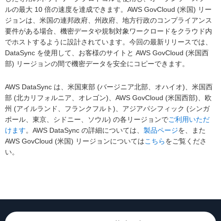
ルの最大 10 倍の速度を達成できます。AWS GovCloud (米国) リー
ジョンは、米国の連邦政府、州政府、地方行政のコンプライアンス
要件がある場合、機密データや規制対象ワークロードをクラウド内
でホストするように設計されています。今回の最新リリースでは、
DataSync を使用して、お客様のサイトと AWS GovCloud (米国西
部) リージョンの間で機密データを安全にコピーできます。
AWS DataSync は、米国東部 (バージニア北部、オハイオ)、米国西
部 (北カリフォルニア、オレゴン)、AWS GovCloud (米国西部)、欧
州 (アイルランド、フランクフルト)、アジアパシフィック (シンガ
ポール、東京、シドニー、ソウル) の各リージョンで
ご利用いただ
けます
。AWS DataSync の詳細については、
製品ページ
を、また
AWS GovCloud (米国) リージョンについては
こちら
をご覧くださ
い。