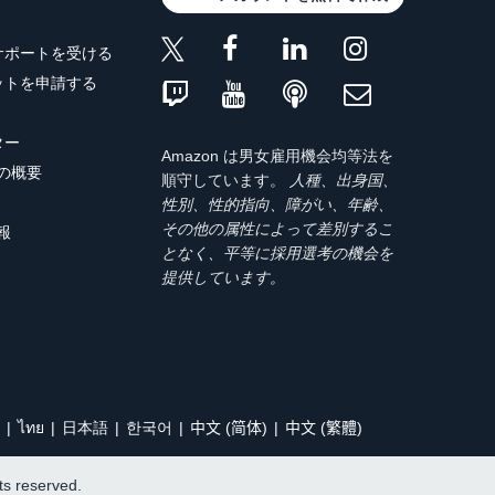
サポートを受ける
ットを申請する
ター
Amazon は男女雇用機会均等法を
トの概要
順守しています。
人種、出身国、
性別、性的指向、障がい、年齢、
その他の属性によって差別するこ
報
となく、平等に採用選考の機会を
提供しています。
ไทย
日本語
한국어
中文 (简体)
中文 (繁體)
hts reserved.