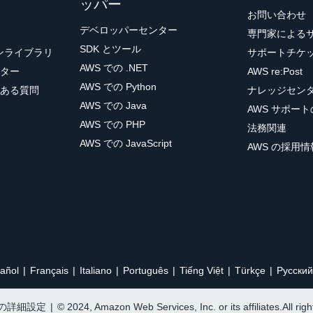
ッパー
お問い合わせ
デベロッパーセンター
専門家による
SDK とツール
ョンライブラリ
サポートチケ
AWS での .NET
ター
AWS re:Post
AWS での Python
ある質問
ナレッジセン
AWS での Java
AWS サポー
AWS での PHP
法務関連
AWS での JavaScript
AWS の採用情
añol
Français
Italiano
Português
Tiếng Việt
Türkçe
Ρусский
e の詳細設定
|
© 2024, Amazon Web Services, Inc. or its affiliates.All rig