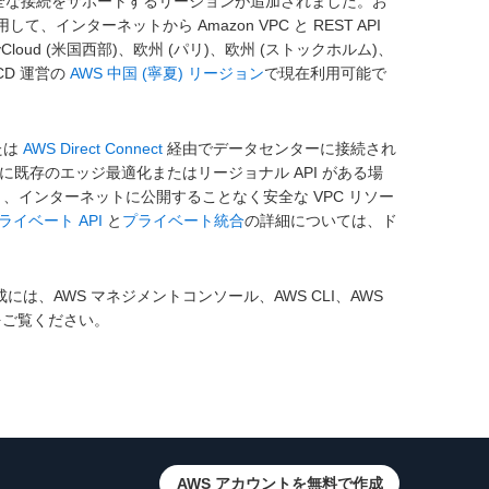
te Cloud 間の安全な接続をサポートするリージョンが追加されました。お
して、インターネットから Amazon VPC と REST API
ud (米国西部)、欧州 (パリ)、欧州 (ストックホルム)、
CD 運営の
AWS 中国 (寧夏) リージョン
で現在利用可能で
たは
AWS Direct Connect
経由でデータセンターに接続され
 に既存のエッジ最適化またはリージョナル API がある場
り、インターネットに公開することなく安全な VPC リソー
ライベート API
と
プライベート統合
の詳細については、ド
には、AWS マネジメントコンソール、AWS CLI、AWS
をご覧ください。
AWS アカウントを無料で作成