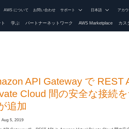
AWS について
お問い合わせ
サポート
日本語
アカ
ント
学ぶ
パートナーネットワーク
AWS Marketplace
カス
azon API Gateway で REST A
rivate Cloud 間の安全
が追加
:
Aug 5, 2019