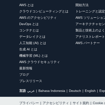
AWS とは
開始方法
クラウドコンピューティングとは
トレーニングと認定
AWS のアクセシビリティ
AWS ソリューシ
DevOps とは
アーキテクチャセン
コンテナとは
製品と技術上のよく
データレイクとは
アナリストレポート
人工知能 (AI) とは
AWS パートナー
生成 AI とは
機械学習 (ML) とは
AWS クラウドセキュリティ
最新情報
ブログ
プレスリリース
言語
عربي
Bahasa Indonesia
Deutsch
English
Esp
プライバシー
|
アクセシビリティ
|
サイト規約
|
Cooki