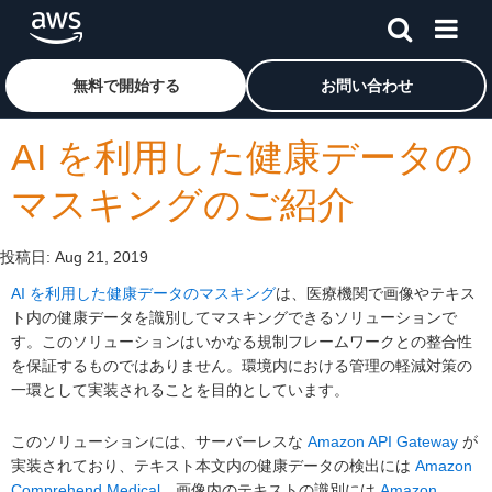
メインコンテンツに移動
アマゾン ウェブ サービスのホームページに戻るには、こ
無料で開始する
お問い合わせ
AI を利用した健康データの
マスキングのご紹介
投稿日:
Aug 21, 2019
AI を利用した健康データのマスキング
は、医療機関で画像やテキス
ト内の健康データを識別してマスキングできるソリューションで
す。このソリューションはいかなる規制フレームワークとの整合性
を保証するものではありません。環境内における管理の軽減対策の
一環として実装されることを目的としています。
このソリューションには、サーバーレスな
Amazon API Gateway
が
実装されており、テキスト本文内の健康データの検出には
Amazon
Comprehend Medical
、画像内のテキストの識別には
Amazon