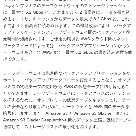
ンはオンプレミスのテープゲートウェイのストレージキャッシュ
に、最大で 5.2 Gbps と、これまでより 2 倍高速にデータを書き込
めます。また、キャッシュからデータを最大で 8.2 Gbps と、これ
までより 2 倍高速に読み取れます。この機能改善により、バックア
ップアプリケーションとテープゲートウェイ間のバックアップと復
元時間が短縮されます。ご使用の環境と AWS クラウド間のネット
ワークスピードによっては、バックアップアプリケーションからゲ
ートウェイを介して AWS まで、最大 5.2 Gbps の書き込み速度を維
持できます。
テープゲートウェイは先進的なバックアップアプリケーションをサ
ポートし、バックアップワークフローを変更することなく、オンプ
レミスの物理テープの使用から AWS の仮想テープに切り替えるこ
とができます。テープゲートウェイはデータアクセスのレイテンシ
を抑えるために、オンプレミスの仮想テープをキャッシュし、デー
タの安全なやり取りのために、ゲートウェイと AWS 間のデータを
暗号化します。また、Amazon S3 と Amazon S3 Glacier、または
Amazon S3 Glacier Deep Archive 間のデータを圧縮し仮想テープを
送信して、ストレージコストの最小化を図ります。