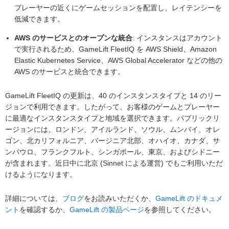
プレーヤーの近くにゲームセッションを配置し、レイテンシーを
低減できます。
AWS のサービスとのオープンな統合
: インスタンスはアカウント
で実行されるため、GameLift FleetIQ を AWS Shield、Amazon
Elastic Kubernetes Service、AWS Global Accelerator などの他の
AWS のサービスと統合できます。
GameLift FleetIQ の更新は、40 のインスタンスタイプと 14 のリー
ジョンで利用できます。したがって、お客様のゲームとプレーヤー
に最適なインスタンスタイプと地域を選択できます。パブリックリ
ージョンには、ロンドン、アイルランド、ソウル、ムンバイ、オレ
ゴン、北カリフォルニア、バージニア北部、オハイオ、カナダ、サ
ンパウロ、フランクフルト、シンガポール、東京、およびシドニー
が含まれます。近日中に北京 (Sinnet による運営) でもご利用いただ
けるようになります。
詳細については、
ブログ
をお読みいただくか、
GameLift のドキュメ
ント
を確認するか、
GameLift の製品ページ
を参照してください。