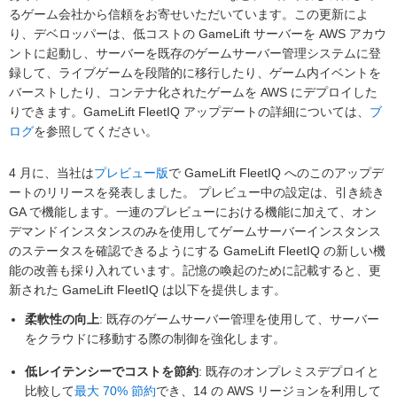
るゲーム会社から信頼をお寄せいただいています。この更新によ
り、デベロッパーは、低コストの GameLift サーバーを AWS アカウ
ントに起動し、サーバーを既存のゲームサーバー管理システムに登
録して、ライブゲームを段階的に移行したり、ゲーム内イベントを
バーストしたり、コンテナ化されたゲームを AWS にデプロイした
りできます。GameLift FleetIQ アップデートの詳細については、
ブ
ログ
を参照してください。
4 月に、当社は
プレビュー版
で GameLift FleetIQ へのこのアップデ
ートのリリースを発表しました。 プレビュー中の設定は、引き続き
GA で機能します。一連のプレビューにおける機能に加えて、オン
デマンドインスタンスのみを使用してゲームサーバーインスタンス
のステータスを確認できるようにする GameLift FleetIQ の新しい機
能の改善も採り入れています。記憶の喚起のために記載すると、更
新された GameLift FleetIQ は以下を提供します。
柔軟性の向上
: 既存のゲームサーバー管理を使用して、サーバー
をクラウドに移動する際の制御を強化します。
低レイテンシーでコストを節約
: 既存のオンプレミスデプロイと
比較して
最大 70% 節約
でき、14 の AWS リージョンを利用して