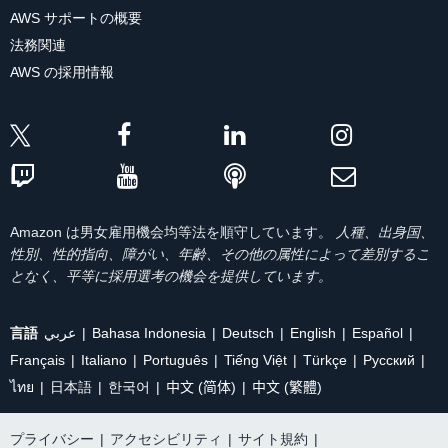
AWS サポートの概要
法務関連
AWS の採用情報
Amazon は男女雇用機会均等法を順守しています。
人種、出身国、
性別、性的指向、障がい、年齢、その他の属性によって差別するこ
となく、平等に採用選考の機会を提供しています。
言語
عربي
Bahasa Indonesia
Deutsch
English
Español
Français
Italiano
Português
Tiếng Việt
Türkçe
Ρусский
ไทย
日本語
한국어
中文 (简体)
中文 (繁體)
プライバシー
|
アクセシビリティ
|
サイト規約
|