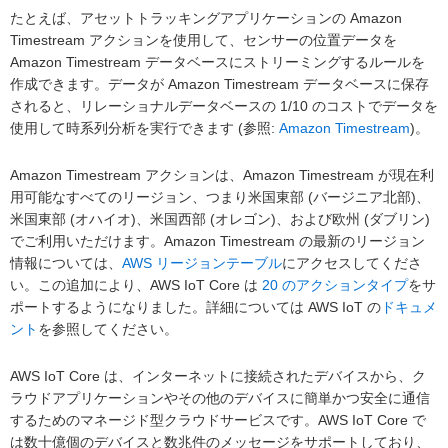
たとえば、アセットトラッキングアプリケーションの Amazon
Timestream アクションを使用して、センサーの位置データを
Amazon Timestream データベースにストリーミングするルールを
作成できます。データが Amazon Timestream データベースに保存
されると、リレーショナルデータベースの 1/10 のコストでデータを
使用して時系列分析を実行できます (参照:
Amazon Timestream
)。
Amazon Timestream アクションは、Amazon Timestream が現在利
用可能なすべてのリージョン、つまり米国東部 (バージニア北部)、
米国東部 (オハイオ)、米国西部 (オレゴン)、および欧州 (ダブリン)
でご利用いただけます。Amazon Timestream の最新のリージョン
情報については、
AWS リージョンテーブル
にアクセスしてくださ
い。この追加により、AWS IoT Core は
20 のアクションタイプ
をサ
ポートするようになりました。詳細については AWS IoT の
ドキュメ
ント
を参照してください。
AWS IoT Core は、インターネットに接続されたデバイスから、ク
ラウドアプリケーションやその他のデバイスに簡単かつ安全に通信
するためのマネージド型クラウドサービスです。AWS IoT Core で
は数十億個のデバイスと数兆件のメッセージをサポートしており、