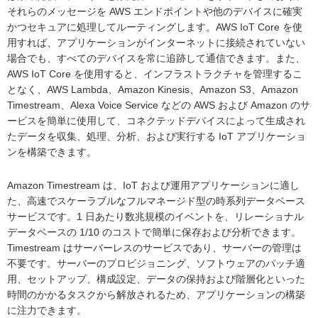
それらのメッセージを AWS エンドポイントや他のデバイスに確実
かつセキュアに処理してルーティングします。AWS IoT Core を使
用すれば、アプリケーションがインターネットに接続されていない
場合でも、すべてのデバイスを常に追跡して通信できます。また、
AWS IoT Core を使用すると、インフラストラクチャを管理するこ
となく、AWS Lambda、Amazon Kinesis、Amazon S3、Amazon
Timestream、Alexa Voice Service などの AWS および Amazon のサ
ービスを簡単に使用して、コネクテッドデバイスによって生成され
たデータを収集、処理、分析、および実行する IoT アプリケーショ
ンを構築できます。
Amazon Timestream は、IoT および運用アプリケーションに適し
た、高速でスケーラブルなフルマネージド型の時系列データベース
サービスです。1 日あたり数兆規模のイベントを、リレーショナル
データベースの 1/10 のコストで簡単に保存および分析できます。
Timestream はサーバーレスのサービスであり、サーバーの管理は
不要です。サーバーのプロビジョニング、ソフトウェアのパッチ適
用、セットアップ、構成設定、データの保持および階層化といった
時間のかかるタスクから解放されるため、アプリケーションの構築
に注力できます。