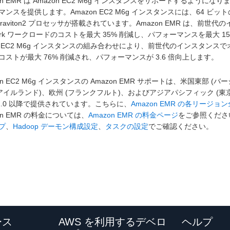
zon EMR は Amazon EC2 M6g インスタンスをサポートする
ンスを提供します。Amazon EC2 M6g インスタンスには、64 ビットの 
Graviton2 プロセッサが搭載されています。Amazon EMR は、前世
park ワークロードのコストを最大 35% 削減し、パフォーマンスを最大 
 EC2 M6g インスタンスの組み合わせにより、前世代のインスタンスでオー
コストが最大 76% 削減され、パフォーマンスが 3.6 倍向上します。
on EC2 M6g インスタンスの Amazon EMR サポートは、米国東部 
(アイルランド)、欧州 (フランクフルト)、およびアジアパシフィック (東京)
.31.0 以降で提供されています。こちらに、
Amazon EMR の各リージ
on EMR の料金については、
Amazon EMR の料金ページ
をご参照くださ
プ
、
Hadoop デーモン構成設定
、
タスクの設定
でご確認ください。
ース
AWS を利用するデベロ
ヘルプ