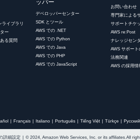
ッパー
お問い合わせ
デベロッパーセンター
専門家による
SDK とツール
ョンライブラリ
サポートチケ
AWS での .NET
ター
AWS re:Post
AWS での Python
ある質問
ナレッジセン
AWS での Java
AWS サポー
AWS での PHP
法務関連
AWS での JavaScript
AWS の採用情
añol
Français
Italiano
Português
Tiếng Việt
Türkçe
Ρусский
e の詳細設定
|
© 2024, Amazon Web Services, Inc. or its affiliates.All rig