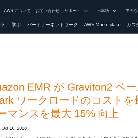
AWS について
お問い合わせ
サポート
日本語
アカ
ント
学ぶ
パートナーネットワーク
AWS Marketplace
カス
mazon EMR が Gravito
park ワークロードのコストを
ーマンスを最大 15% 向上
:
Oct 16, 2020