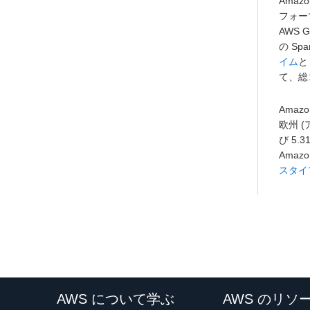
Ama
フォーマ
AWS 
の S
イム
と
て、総
Amaz
欧州 
び 5
Amaz
スタイ
AWS について学ぶ
AWS のリソ