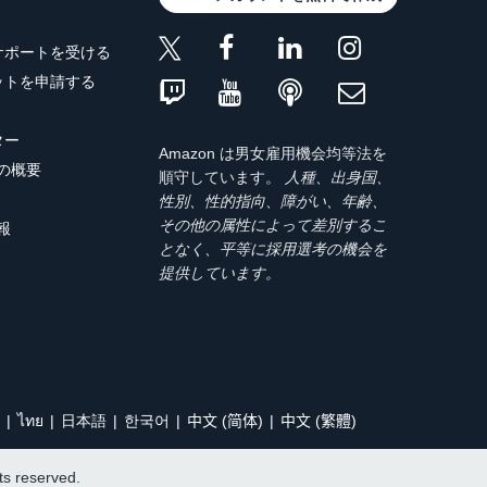
サポートを受ける
ットを申請する
ター
Amazon は男女雇用機会均等法を
トの概要
順守しています。
人種、出身国、
性別、性的指向、障がい、年齢、
その他の属性によって差別するこ
報
となく、平等に採用選考の機会を
提供しています。
ไทย
日本語
한국어
中文 (简体)
中文 (繁體)
hts reserved.