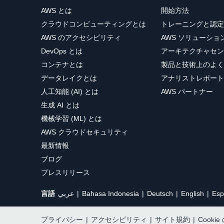
AWS とは
開始方法
クラウドコンピューティングとは
トレーニングと認定
AWS のアクセシビリティ
AWS ソリューシ
DevOps とは
アーキテクチャセン
コンテナとは
製品と技術上のよく
データレイクとは
アナリストレポート
人工知能 (AI) とは
AWS パートナー
生成 AI とは
機械学習 (ML) とは
AWS クラウドセキュリティ
最新情報
ブログ
プレスリリース
言語
عربي
Bahasa Indonesia
Deutsch
English
Esp
プライバシー
|
アクセシビリティ
|
サイト規約
|
Cooki