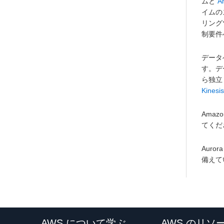
ムと
A
イムの
リング
制要件
データ
す。デ
ら独立
Kinesis
Ama
てくだ
Aur
備えてい
AWS について学ぶ
AWS のリソ