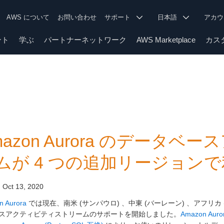
AWS について
お問い合わせ
サポート
日本語
アカ
ント
学ぶ
パートナーネットワーク
AWS Marketplace
カス
mazon Aurora のデータ
ムが 4 つの追加リージョン
:
Oct 13, 2020
n Aurora
では現在、南米 (サンパウロ) 、中東 (バーレーン) 、アフリカ
スアクティビティストリームのサポートを開始しました。
Amazon Aur