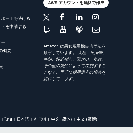
AWS アカウントを無料で作成
サポートを受ける
ットを申請する
ター
Amazon は男女雇用機会均等法を
トの概要
順守しています。
人種、出身国、
性別、性的指向、障がい、年齢、
その他の属性によって差別するこ
報
となく、平等に採用選考の機会を
提供しています。
ไทย
日本語
한국어
中文 (简体)
中文 (繁體)