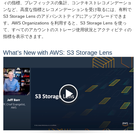
ィの指標、プレフィックスの集計、コンテキストレコメンデーショ
ンなど、高度な指標とレコメンデーションを受け取るには、有料で
S3 Storage Lens のアドバンストティアにアップグレードできま
す。AWS Organizations を利用すると、S3 Storage Lens を使っ
て、すべてのアカウントのストレージ使用状況とアクティビティの
指標を表示できます。
What's New with AWS: S3 Storage Lens