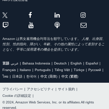
Amazon は男女雇用機会均等法を順守しています。
人種、出身国、
性別、性的指向、障がい、年齢、その他の属性によって差別するこ
となく、平等に採用選考の機会を提供しています。
言語
عربي
Bahasa Indonesia
Deutsch
English
Español
Français
Italiano
Português
Tiếng Việt
Türkçe
Ρусский
ไทย
日本語
한국어
中文 (简体)
中文 (繁體)
プライバシー
|
アクセシビリティ
|
サイト規約
|
Cookie の詳細設定
|
© 2024, Amazon Web Services, Inc. or its affiliates.All rights
reserved.