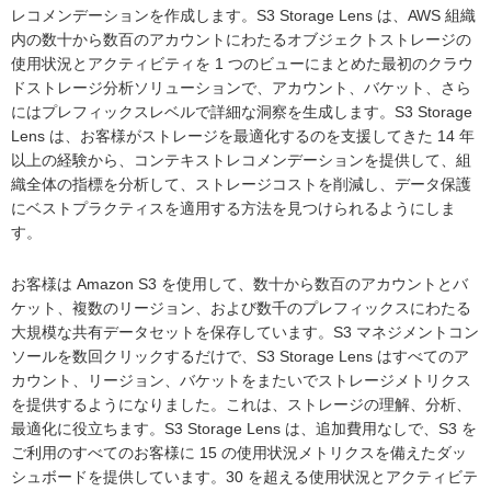
レコメンデーションを作成します。S3 Storage Lens は、AWS 組織
内の数十から数百のアカウントにわたるオブジェクトストレージの
使用状況とアクティビティを 1 つのビューにまとめた最初のクラウ
ドストレージ分析ソリューションで、アカウント、バケット、さら
にはプレフィックスレベルで詳細な洞察を生成します。S3 Storage
Lens は、お客様がストレージを最適化するのを支援してきた 14 年
以上の経験から、コンテキストレコメンデーションを提供して、組
織全体の指標を分析して、ストレージコストを削減し、データ保護
にベストプラクティスを適用する方法を見つけられるようにしま
す。
お客様は Amazon S3 を使用して、数十から数百のアカウントとバ
ケット、複数のリージョン、および数千のプレフィックスにわたる
大規模な共有データセットを保存しています。S3 マネジメントコン
ソールを数回クリックするだけで、S3 Storage Lens はすべてのア
カウント、リージョン、バケットをまたいでストレージメトリクス
を提供するようになりました。これは、ストレージの理解、分析、
最適化に役立ちます。S3 Storage Lens は、追加費用なしで、S3 を
ご利用のすべてのお客様に 15 の使用状況メトリクスを備えたダッ
シュボードを提供しています。30 を超える使用状況とアクティビテ