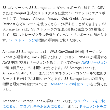
S3 コンソールの S3 Storage Lens ダッシュボードに加えて、CSV
または Parquet 形式のメトリクスを任意の S3 バケットにエクスポ
ートして、Amazon Athena、Amazon QuickSight、Amazon
Redshift などのツールを使ってさらに分析することができます。S3
Storage Lens は、S3 ストレージの管理と分析に役立つ S3 機能と
して、S3 ストレージクラス分析とインベントリレポートに加わりま
す。
S3 ストレージ分析
機能の詳細をご覧ください。
Amazon S3 Storage Lens は、AWS GovCloud (米国) リージョン、
Sinnet が運営する AWS 中国 (北京) リージョン、NWCD が運営する
AWS 中国 (寧夏) リージョンを除く、すべての商用
AWS リージョン
で追加費用なしでご利用いただけます。S3 Storage Lens は、
Amazon S3 API、CLI、または S3 マネジメントコンソールで数回ク
リックするだけでご利用いただけます。S3 Storage Lens の高度な
指標と通知の料金については、
Amazon S3 の料金ページ
をご覧くだ
さい。
Amazon S3 Storage Lens の詳細については、
ウェブページをご覧
になるか
、
ブログ記事をお読みになるか
、または
ドキュメントをご