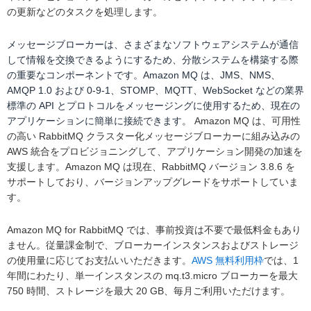
の更新などのタスクを処理します。
メッセージブローカーは、さまざまなソフトウェアシステムが通信
して情報を交換できるようにするため、分散システムを構築する際
の重要なコンポーネントです。Amazon MQ は、JMS、NMS、
AMQP 1.0 および 0-9-1、STOMP、MQTT、WebSocket などの業界
標準の API とプロトコルをメッセージングに使用するため、現在の
アプリケーションに簡単に接続できます。
Amazon MQ は、可用性
の高い RabbitMQ クラスター化メッセージブローカーに組み込みの
AWS 統合をプロビジョニングして、アプリケーション開発の加速を
支援します。Amazon MQ は現在、RabbitMQ バージョン 3.8.6 を
サポートしており、バージョンアップグレードをサポートしていま
す。
Amazon MQ for RabbitMQ では、事前投資は不要で最低料金もあり
ません。従量課金制で、ブローカーインスタンスおよびストレージ
の使用量に応じてお支払いいただきます。
AWS 無料利用枠
では、1
年間にわたり、単一インスタンスの mq.t3.micro ブローカーを最大
750 時間、ストレージを最大 20 GB、毎月ご利用いただけます。