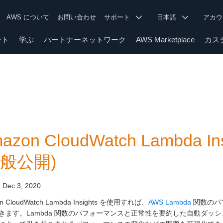
AWS について
お問い合わせ
サポート
日本語
アカ
ント
学ぶ
パートナーネットワーク
AWS Marketplace
カス
azon CloudWatch Lambda
一般公開)
:
Dec 3, 2020
n CloudWatch Lambda Insights を使用すれば、
AWS Lambda
関数のパ
きます。Lambda 関数のパフォーマンスと正常性を要約した自動ダ