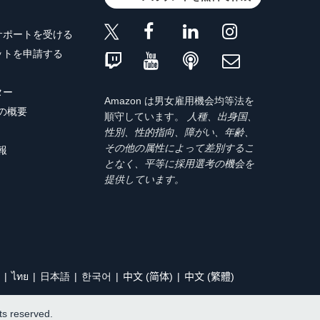
サポートを受ける
ットを申請する
ター
Amazon は男女雇用機会均等法を
トの概要
順守しています。
人種、出身国、
性別、性的指向、障がい、年齢、
その他の属性によって差別するこ
報
となく、平等に採用選考の機会を
提供しています。
ไทย
日本語
한국어
中文 (简体)
中文 (繁體)
hts reserved.