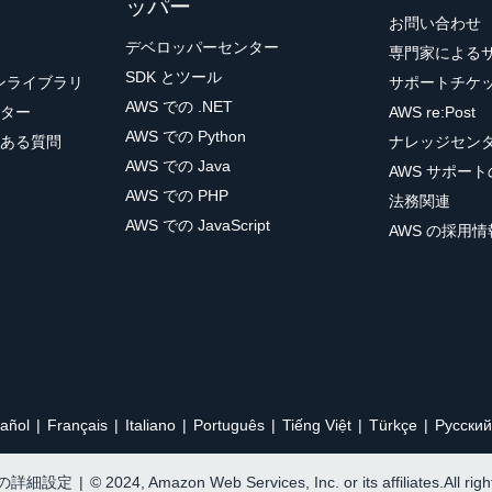
ッパー
お問い合わせ
デベロッパーセンター
専門家による
SDK とツール
ョンライブラリ
サポートチケ
AWS での .NET
ター
AWS re:Post
AWS での Python
ある質問
ナレッジセン
AWS での Java
AWS サポー
AWS での PHP
法務関連
AWS での JavaScript
AWS の採用情
añol
Français
Italiano
Português
Tiếng Việt
Türkçe
Ρусский
e の詳細設定
|
© 2024, Amazon Web Services, Inc. or its affiliates.All rig