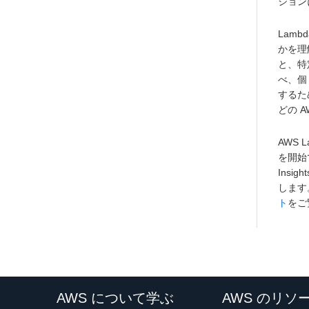
ジョン
Lam
かを理
と、特
べ、個
するた
どの 
AWS
を開始で
Ins
します
ト
をご
AWS について学ぶ
AWS のリソ