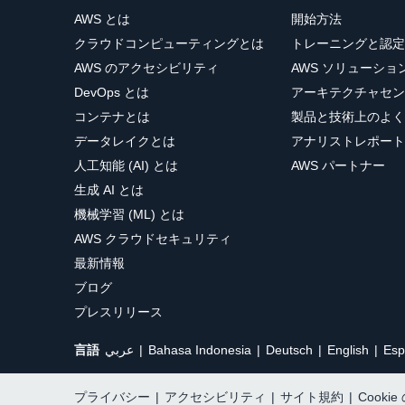
AWS とは
開始方法
クラウドコンピューティングとは
トレーニングと認定
AWS のアクセシビリティ
AWS ソリューシ
DevOps とは
アーキテクチャセン
コンテナとは
製品と技術上のよく
データレイクとは
アナリストレポート
人工知能 (AI) とは
AWS パートナー
生成 AI とは
機械学習 (ML) とは
AWS クラウドセキュリティ
最新情報
ブログ
プレスリリース
言語
عربي
Bahasa Indonesia
Deutsch
English
Esp
プライバシー
|
アクセシビリティ
|
サイト規約
|
Cooki