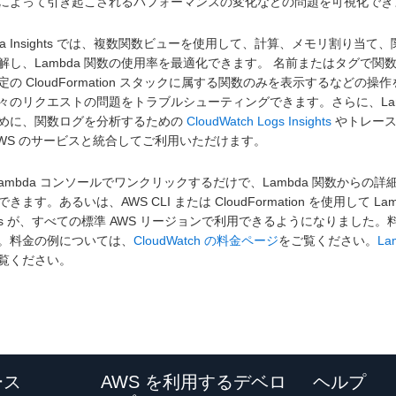
によって引き起こされるパフォーマンスの変化などの問題を可視化で
bda Insights では、複数関数ビューを使用して、計算、メモリ割
解し、Lambda 関数の使用率を最適化できます。 名前またはタグで
定の CloudFormation スタックに属する関数のみを表示するなど
々のリクエストの問題をトラブルシューティングできます。さらに、La
めに、関数ログを分析するための
CloudWatch Logs Insights
やトレース
AWS のサービスと統合してご利用いただけます。
 Lambda コンソールでワンクリックするだけで、Lambda 関数か
きます。あるいは、AWS CLI または CloudFormation を使用して Lambda
ights が、すべての標準 AWS リージョンで利用できるようになりま
。料金の例については、
CloudWatch の料金ページ
をご覧ください。
La
覧ください。
ース
AWS を利用するデベロ
ヘルプ