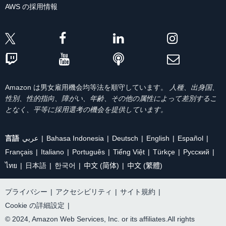
AWS の採用情報
Amazon は男女雇用機会均等法を順守しています。
人種、出身国、
性別、性的指向、障がい、年齢、その他の属性によって差別するこ
となく、平等に採用選考の機会を提供しています。
言語
عربي
Bahasa Indonesia
Deutsch
English
Español
Français
Italiano
Português
Tiếng Việt
Türkçe
Ρусский
ไทย
日本語
한국어
中文 (简体)
中文 (繁體)
プライバシー
|
アクセシビリティ
|
サイト規約
|
Cookie の詳細設定
|
© 2024, Amazon Web Services, Inc. or its affiliates.All rights