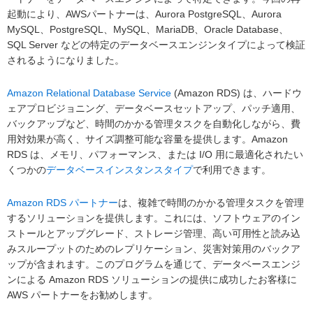
起動により、AWSパートナーは、Aurora PostgreSQL、Aurora
MySQL、PostgreSQL、MySQL、MariaDB、Oracle Database、
SQL Server などの特定のデータベースエンジンタイプによって検証
されるようになりました。
Amazon Relational Database Service
(Amazon RDS) は、ハードウ
ェアプロビジョニング、データベースセットアップ、パッチ適用、
バックアップなど、時間のかかる管理タスクを自動化しながら、費
用対効果が高く、サイズ調整可能な容量を提供します。Amazon
RDS は、メモリ、パフォーマンス、または I/O 用に最適化されたい
くつかの
データベースインスタンスタイプ
で利用できます。
Amazon RDS パートナー
は、複雑で時間のかかる管理タスクを管理
するソリューションを提供します。これには、ソフトウェアのイン
ストールとアップグレード、ストレージ管理、高い可用性と読み込
みスループットのためのレプリケーション、災害対策用のバックア
ップが含まれます。このプログラムを通じて、データベースエンジ
ンによる Amazon RDS ソリューションの提供に成功したお客様に
AWS パートナーをお勧めします。