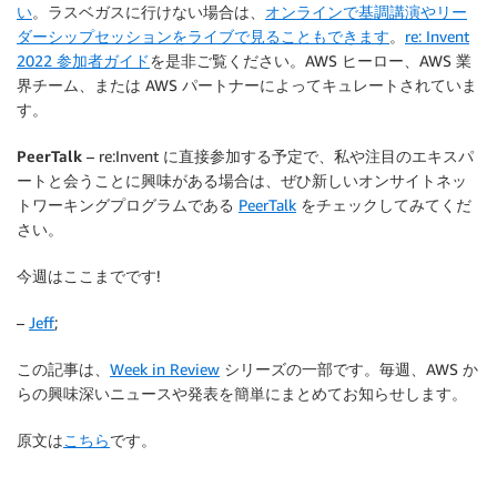
い
。ラスベガスに行けない場合は、
オンラインで基調講演やリー
ダーシップセッションをライブで見ることもできます
。
re: Invent
2022 参加者ガイド
を是非ご覧ください。AWS ヒーロー、AWS 業
界チーム、または AWS パートナーによってキュレートされていま
す。
PeerTalk
– re:Invent に直接参加する予定で、私や注目のエキスパ
ートと会うことに興味がある場合は、ぜひ新しいオンサイトネッ
トワーキングプログラムである
PeerTalk
をチェックしてみてくだ
さい。
今週はここまでです!
–
Jeff
;
この記事は、
Week in Review
シリーズの一部です。毎週、AWS か
らの興味深いニュースや発表を簡単にまとめてお知らせします。
原文は
こちら
です。