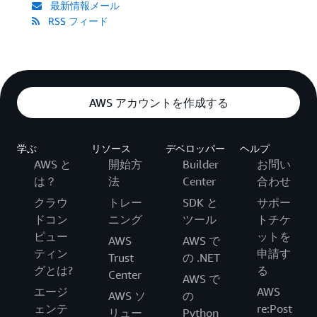
最新情報メール
RSS フィード
AWS アカウントを作成する
学ぶ
リソース
デベロッパー
ヘルプ
AWS と
開始方
Builder
お問い
は？
法
Center
合わせ
クラウ
トレー
SDK と
サポー
ドコン
ニング
ツール
トチケ
ピュー
ットを
AWS
AWS で
ティン
申請す
Trust
の .NET
グとは?
る
Center
AWS で
エージ
AWS
AWS ソ
の
ェンテ
re:Post
リュー
Python