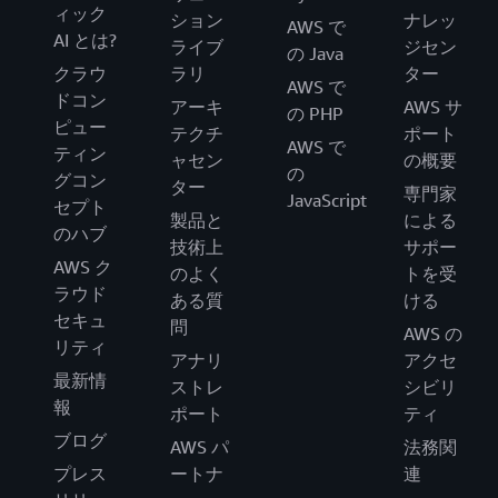
ィック
ション
ナレッ
AWS で
AI とは?
ライブ
ジセン
の Java
クラウ
ラリ
ター
AWS で
ドコン
アーキ
AWS サ
の PHP
ピュー
テクチ
ポート
AWS で
ティン
ャセン
の概要
の
グコン
ター
専門家
JavaScript
セプト
製品と
による
のハブ
技術上
サポー
AWS ク
のよく
トを受
ラウド
ある質
ける
セキュ
問
AWS の
リティ
アナリ
アクセ
最新情
ストレ
シビリ
報
ポート
ティ
ブログ
AWS パ
法務関
プレス
ートナ
連