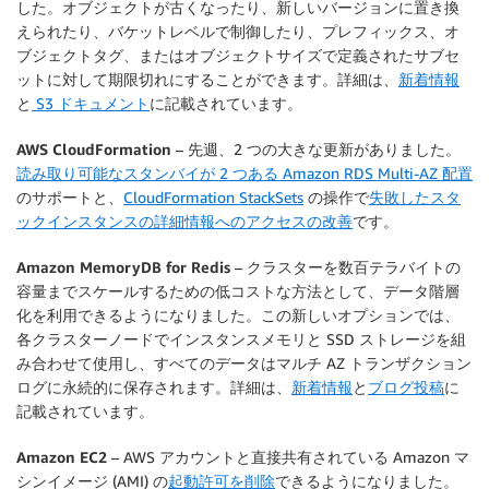
した。オブジェクトが古くなったり、新しいバージョンに置き換
えられたり、バケットレベルで制御したり、プレフィックス、オ
ブジェクトタグ、またはオブジェクトサイズで定義されたサブセ
ットに対して期限切れにすることができます。詳細は、
新着情報
と
S3 ドキュメント
に記載されています。
AWS CloudFormation
– 先週、2 つの大きな更新がありました。
読み取り可能なスタンバイが 2 つある Amazon RDS Multi-AZ 配置
のサポートと、
CloudFormation StackSets
の操作で
失敗したスタ
ックインスタンスの詳細情報へのアクセスの改善
です。
Amazon MemoryDB for Redis
– クラスターを数百テラバイトの
容量までスケールするための低コストな方法として、データ階層
化を利用できるようになりました。この新しいオプションでは、
各クラスターノードでインスタンスメモリと SSD ストレージを組
み合わせて使用し、すべてのデータはマルチ AZ トランザクション
ログに永続的に保存されます。詳細は、
新着情報
と
ブログ投稿
に
記載されています。
Amazon EC2
– AWS アカウントと直接共有されている Amazon マ
シンイメージ (AMI) の
起動許可を削除
できるようになりました。