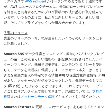
ラスベガスで
AWS re:Invent
がオープンするまであと 3 週間です
が、AWS ニュースブログチームは、最新のローンチやプレビュー
を皆さんと共有するためのブログ投稿の作成に熱心に取り組んで
います。いつものように、私たちは新しいサービス、新しい機
能、そしてサプライズをいくつか組み合わせています。
先週のリリース
先週のリリースのうち、私が注目したいくつかのリリースを以下
に記載しました。
Amazon SNS データ保護とマスキング
– 簡単なパブリックプレビ
ューの後、この素晴らしい機能の一般提供が開始されました。パ
ターンマッチング、機械学習モデル、コンテンツポリシーを使用
して、データを大規模に保護します。メッセージ本文には、さま
ざまな種類の個人を特定できる情報 (PII) や保護対象保健情報 (PHI)
があり、メッセージの配信をブロックしたり、機密データをマス
ク (匿名化) したりすることができます。これらはすべて、トピッ
クごとにリアルタイムで実行できます。詳細については、
ブログ
投稿
または
メッセージデータ保護
ドキュメントをご覧ください。
Amazon Textract の更新
– このサービスは、あらゆるドキュメン