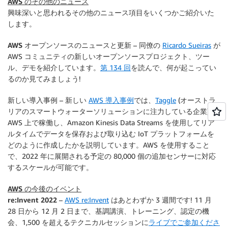
AWS のその他のニュース
興味深いと思われるその他のニュース項目をいくつかご紹介いた
します。
AWS オープンソースのニュースと更新
– 同僚の
Ricardo Sueiras
が
AWS コミュニティの新しいオープンソースプロジェクト、ツー
ル、デモを紹介しています。
第 134 回
を読んで、何が起こってい
るのか見てみましょう!
新しい導入事例
– 新しい
AWS 導入事例
では、
Taggle
(オーストラ
リアのスマートウォーターソリューションに注力している企業) が
AWS 上で稼働し、Amazon Kinesis Data Streams を使用してリア
ルタイムでデータを保存および取り込む IoT プラットフォームを
どのように作成したかを説明しています。AWS を使用すること
で、2022 年に展開される予定の 80,000 個の追加センサーに対応
するスケールが可能です。
AWS の今後のイベント
re:Invent 2022
–
AWS re:Invent
はあとわずか 3 週間です! 11 月
28 日から 12 月 2 日まで、基調講演、トレーニング、認定の機
会、1,500 を超えるテクニカルセッションに
ライブでご参加くださ