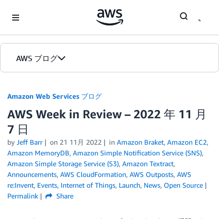
Skip to Main Content
AWS ブログ
ホーム
Amazon Web Services ブログ
AWS Week in Review – 2022 年 11 月
カテゴリ
7 日
エディション
by
Jeff Barr
on
21 11月 2022
in
Amazon Braket
,
Amazon EC2
,
Amazon MemoryDB
,
Amazon Simple Notification Service (SNS)
,
Amazon Simple Storage Service (S3)
,
Amazon Textract
,
Announcements
,
AWS CloudFormation
,
AWS Outposts
,
AWS
re:Invent
,
Events
,
Internet of Things
,
Launch
,
News
,
Open Source
Permalink
Share