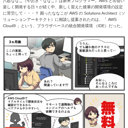
八起ななこ（やおき・ななこ）は新米プログラマー。AWS と出会い
楽しく開発する日々が続く中、新しく迎えた後輩の開発環境の設定
に苦労して・・・？ 困ったななこが AWS の Solutions Architect（ソ
リューションアーキテクト）に相談し提案されたのは、「 AWS
Cloud9 」という、ブラウザベースの統合開発環境 （IDE）だった。