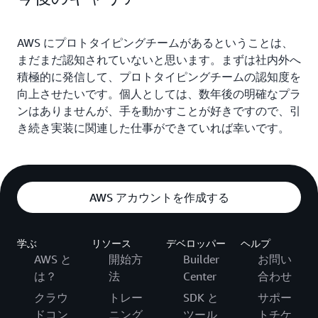
AWS にプロトタイピングチームがあるということは、
まだまだ認知されていないと思います。まずは社内外へ
積極的に発信して、プロトタイピングチームの認知度を
向上させたいです。個人としては、数年後の明確なプラ
ンはありませんが、手を動かすことが好きですので、引
き続き実装に関連した仕事ができていれば幸いです。
AWS アカウントを作成する
学ぶ
リソース
デベロッパー
ヘルプ
AWS と
開始方
Builder
お問い
は？
法
Center
合わせ
クラウ
トレー
SDK と
サポー
ドコン
ニング
ツール
トチケ