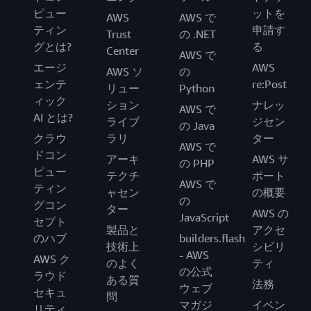
ピュー
ットを
AWS
AWS で
ティン
申請す
Trust
の .NET
グとは?
る
Center
AWS で
エージ
AWS
AWS ソ
の
ェンテ
re:Post
リュー
Python
ィック
ション
ナレッ
AWS で
AI とは?
ライブ
ジセン
の Java
クラウ
ラリ
ター
AWS で
ドコン
アーキ
AWS サ
の PHP
ピュー
テクチ
ポート
AWS で
ティン
ャセン
の概要
の
グコン
ター
AWS の
JavaScript
セプト
製品と
アクセ
のハブ
builders.flash
技術上
シビリ
- AWS
AWS ク
のよく
ティ
の公式
ラウド
ある質
法務
ウェブ
セキュ
問
マガジ
イベン
リティ