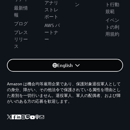
アナリ
ン
ト行動
最新情
ストレ
規範
報
ポート
イベン
ブログ
AWS パ
トの利
プレス
ートナ
用規約
リリー
ー
ス
English
Amazon は機会均等雇用企業であり、保護対象退役軍人として
の身分、障がい、その他法令で保護されている属性を理由とし
た差別を一切行いません。退役軍人、軍人の配偶者、および障
がいのある方の応募を歓迎します。