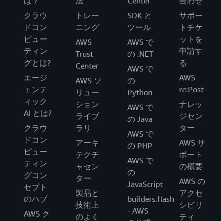
は？
法
Center
合わせ
クラウ
トレー
SDK と
サポー
ドコン
ニング
ツール
トチケ
ピュー
ットを
AWS
AWS で
ティン
申請す
Trust
の .NET
グとは?
る
Center
AWS で
エージ
AWS
AWS ソ
の
ェンテ
re:Post
リュー
Python
ィック
ション
ナレッ
AWS で
AI とは?
ライブ
ジセン
の Java
クラウ
ラリ
ター
AWS で
ドコン
アーキ
AWS サ
の PHP
ピュー
テクチ
ポート
AWS で
ティン
ャセン
の概要
の
グコン
ター
AWS の
JavaScript
セプト
製品と
アクセ
のハブ
builders.flash
技術上
シビリ
- AWS
AWS ク
のよく
ティ