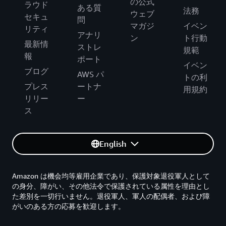
の公式
ラウド
ある質
法務
ウェブ
セキュ
問
マガジ
イベン
リティ
アナリ
ン
ト行動
最新情
ストレ
規範
報
ポート
イベン
ブログ
AWS パ
トの利
プレス
ートナ
用規約
リリー
ー
ス
English
Amazon は機会均等雇用企業であり、保護対象退役軍人として
の身分、障がい、その他法令で保護されている属性を理由とし
た差別を一切行いません。退役軍人、軍人の配偶者、および障
がいのある方の応募を歓迎します。