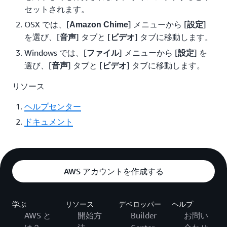
セットされます。
OSX では、[
] メニューから [
]
Amazon Chime
設定
を選び、[
] タブと [
] タブに移動します。
音声
ビデオ
Windows では、[
] メニューから [
] を
ファイル
設定
選び、[
] タブと [
] タブに移動します。
音声
ビデオ
リソース
ヘルプセンター
ドキュメント
AWS アカウントを作成する
学ぶ
リソース
デベロッパー
ヘルプ
AWS と
開始方
Builder
お問い