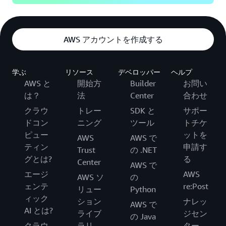
AWS アカウントを作成する
学ぶ
リソース
デベロッパー
ヘルプ
AWS と
開始方
Builder
お問い
は？
法
Center
合わせ
クラウ
トレー
SDK と
サポー
ドコン
ニング
ツール
トチケ
ピュー
ットを
AWS
AWS で
ティン
申請す
Trust
の .NET
グとは?
る
Center
AWS で
エージ
AWS
AWS ソ
の
ェンテ
re:Post
リュー
Python
ィック
ション
ナレッ
AWS で
AI とは?
ライブ
ジセン
の Java
クラウ
ラリ
ター