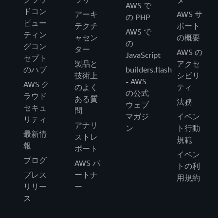
AWS で
ドコン
アーキ
AWS サ
の PHP
ピュー
テクチ
ポート
AWS で
ティン
ャセン
の概要
の
グコン
ター
AWS の
JavaScript
セプト
製品と
アクセ
のハブ
builders.flash
技術上
シビリ
- AWS
AWS ク
のよく
ティ
の公式
ラウド
ある質
法務
ウェブ
セキュ
問
マガジ
イベン
リティ
アナリ
ン
ト行動
最新情
ストレ
規範
報
ポート
イベン
ブログ
AWS パ
トの利
プレス
ートナ
用規約
リリー
ー
ス