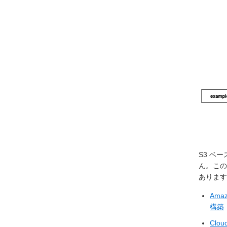
S3 ベ
ん。この
あります
Ama
構築
Cl