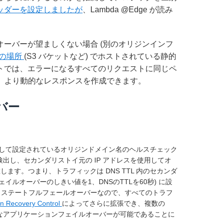
ッダーを設定しましたが
、Lambda @Edge が読み
ーバーが望ましくない場合 (別のオリジンインフ
別の場所
(S3 バケットなど) でホストされている静的
トでは、エラーになるすべてのリクエストに同じペ
で、より動的なレスポンスを作成できます。
バー
リジンとして設定されているオリジンドメイン名のヘルスチェック
検出し、セカンダリストイ元の IP アドレスを使用してオ
尊重します。つまり、トラフィックは DNS TTL 内のセカンダ
ェイルオーバーのしきい値を1、DNSのTTLを60秒) に設
、ステートフルフェールオーバーなので、すべてのトラフ
on Recovery Control
によってさらに拡張でき、複数の
度なアプリケーションフェイルオーバーが可能であることに