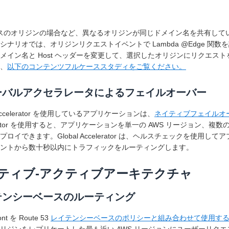
ースのオリジンの場合など、異なるオリジンが同じドメイン名を共有していな
シナリオでは、オリジンリクエストイベントで Lambda @Edge 関数を
メイン名と Host ヘッダーを変更して、選択したオリジンにリクエ
、
以下のコンテンツフルケーススタディをご覧ください。
ーバルアクセラレータによるフェイルオーバー
l Accelerator を使用しているアプリケーションは、
ネイティブフェイルオ
lerator を使用すると、アプリケーションを単一の AWS リージョン、
プロイできます。Global Accelerator は、ヘルスチェックを使
ントから数十秒以内にトラフィックをルーティングします。
ティブ-アクティブアーキテクチャ
テンシーベースのルーティング
ont を Route 53
レイテンシーベースのポリシーと組み合わせて使用す
リジンをレプリケートした最も近い AWS リージョンにユーザーリクエ