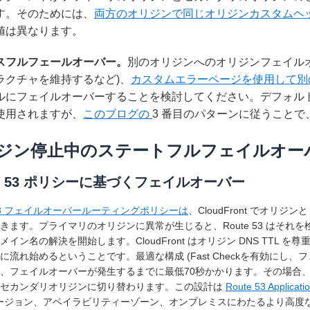
す。そのためには、
両方のオリジンで同じオリジンカスタムヘ
値は異なります。
スフルフェールオーバー。
別のオリジンへのオリジンフェイルオ
ラクチャを維持するなど)、
カスタムエラーページを使用して
ルにフェイルオーバーすることを検討してください。デフォル
使用されますが、
このブログの
3 番目のパターンに従うこと
ジン停止中のステートフルフェイルオー
te 53 ポリシーに基づくフェイルオーバー
e 53 フェイルオーバールーティングポリシーは
、CloudFront でオ
きます。プライマリのオリジンに異常が生じると、Route 53 はそれを
メイン名の解決を開始します。CloudFront はオリジン DNS TTL を
に流れ始めるということです。最適な構成 (Fast Checkを有効にし、フ
、フェイルオーバーが発生するまでに最低70秒かかります。その場合
がセカンダリオリジンに切り替わります。この設計は
Route 53 Applicati
リージョン、アベイラビリティーゾーン、オンプレミスにわたるより高