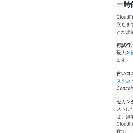
一時
Clou
立ちま
とが原因
再試行
最大 3
ます。
古いコ
スを返
Control:
セカン
ストに
は、無能
Clou
数で、