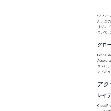
S3 ベ
ん。この
リジンド
ついては
グロ
Globa
Acce
ョンにデ
ンドポイ
アク
レイ
CloudFr
チャでオ