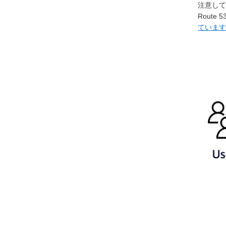
注意して
Rout
ています