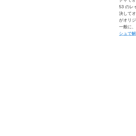
53 の
決してオ
がオリジ
一般に、
シュで解