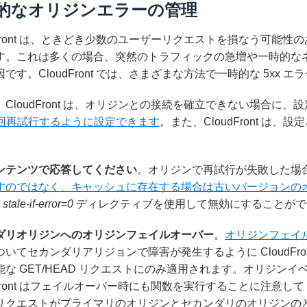
的なオリジンエラーの管理
dFront は、ときどき少数のユーザーリクエストを損なう可能性
す。これは多くの場合、突然のトラフィックの急増や一時的な
です。CloudFront では、さまざまな方法で一時的な 5xx 
。CloudFront は、オリジンとの接続を確立できない場合に、
回再試行するように設定できます
。また、CloudFront は、
ンテンツで応答してください
。オリジンで再試行が失敗した場合、C
すのではなく、キャッシュに存在する場合は古いバージョンの
 stale-if-error=0
ディレクティブを使用して無効にすることがで
ダリオリジンへのオリジンフェイルオーバー
。
オリジンフェイ
ついてセカンダリアリジョンで障害が発生するように CloudFr
な GET/HEAD リクエストにのみ適用されます。オリジンイベント
dFront はフェイルオーバー時にも関数を実行することに注意してく
リクエストがプライマリのオリジンとセカンダリのオリジンの