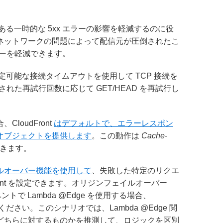
のある一時的な 5xx エラーの影響を軽減するのに役
ネットワークの問題によって配信元が圧倒されたこ
エラーを軽減できます。
設定可能な接続タイムアウトを使用して TCP 接続を
設定された再試行回数に応じて GET/HEAD を再試行し
loudFront
はデフォルトで、エラーレスポン
オブジェクトを提供します
。この動作は
Cache-
きます。
ルオーバー機能を使用して
、失敗した特定のリクエ
ont を設定できます。オリジンフェイルオーバー
で Lambda @Edge を使用する場合、
ださい。このシナリオでは、Lambda @Edge 関
どちらに対するものかを推測して、ロジックを区別