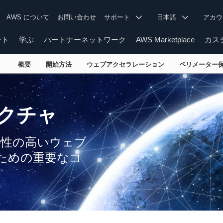
AWS について
お問い合わせ
サポート
日本語
アカ
ント
学ぶ
パートナーネットワーク
AWS Marketplace
カス
概要
開始方法
ウェブアクセラレーション
ペリメーター
クチャ
用性の高いウェブ
ための重要なコ