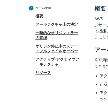
概要
ページの内容
概要
AWS
アーキテクチャ上の決定
ジサー
て機能
一時的なオリジンエラー
ンにリ
の管理
オリジン停止中のステー
アー
トフルフェイルオーバー
アクティブ-アクティブア
高可用
ーキテクチャ
できま
リソース
アク
起源
アク
ッシ