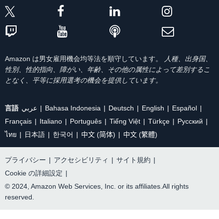
Amazon は男女雇用機会均等法を順守しています。
人種、出身国、
性別、性的指向、障がい、年齢、その他の属性によって差別するこ
となく、平等に採用選考の機会を提供しています。
言語
عربي
Bahasa Indonesia
Deutsch
English
Español
Français
Italiano
Português
Tiếng Việt
Türkçe
Ρусский
ไทย
日本語
한국어
中文 (简体)
中文 (繁體)
プライバシー
|
アクセシビリティ
|
サイト規約
|
Cookie の詳細設定
|
© 2024, Amazon Web Services, Inc. or its affiliates.All rights
reserved.