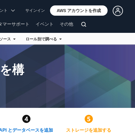
ウント
サインイン
AWS アカウントを作成
タマーサポート
イベント
その他
リソース
ロール別で調べる
ンを構
API とデータベースを追加
ストレージを追加する