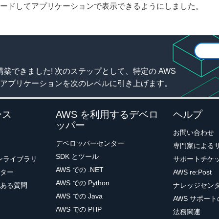
ードしてアプリケーションで表示できるようにしました。
i-react'
;
ある場合は、fetchNotes 関数を更新して画像を取得します
構築できました! 次のステップとして、特定の AWS
アプリケーションを次のレベルに引き上げます。
tes
(
)
{
t
 API
.
graphql
(
{
 query
:
 listNotes 
}
)
;
ース
AWS を利用するデベロ
ヘルプ
 apiData
.
data
.
listNotes
.
items
;
ッパー
お問い合わせ
sync
(
note
)
=
>
{
デベロッパーセンター
専門家による
{
SDK とツール
ョンライブラリ
サポートチケ
ait
 Storage
.
get
(
note
.
name
)
;
AWS での .NET
ター
AWS re:Post
rl
;
AWS での Python
ある質問
ナレッジセン
AWS での Java
AWS サポー
AWS での PHP
法務関連