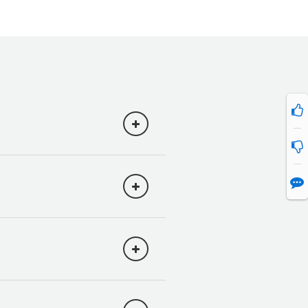
とんどのオプションはデ
に、
作成/更新、読み取
い。