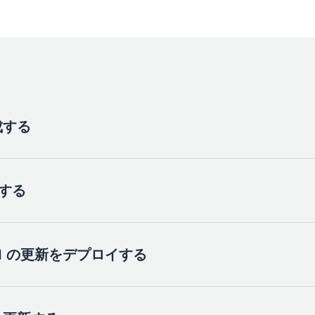
成する
新する
めに、Amplify ストレージカテゴリを使用します。以下のほ
とができますが、
Enter
キーを押してプロンプトを続行する前
スペースを押して、各オプションを必ず個別に選択してくださ
I の更新をデプロイする
tesapp/schema.graphql
を開き、次のスキーマで更新します。
rules: [ { allow: public } ] ){
