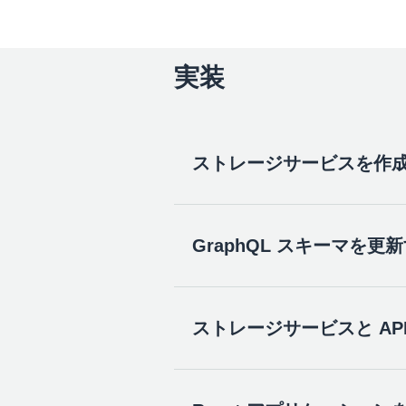
実装
ストレージサービスを作
GraphQL スキーマを更
画像ストレージ機能を追加するた
フォルトの選択のままにするこ
り、
および
削除
のオプションで
ストレージサービスと AP
次に、
amplify/backend/api/no
amplify add storage

type Note @model @auth(