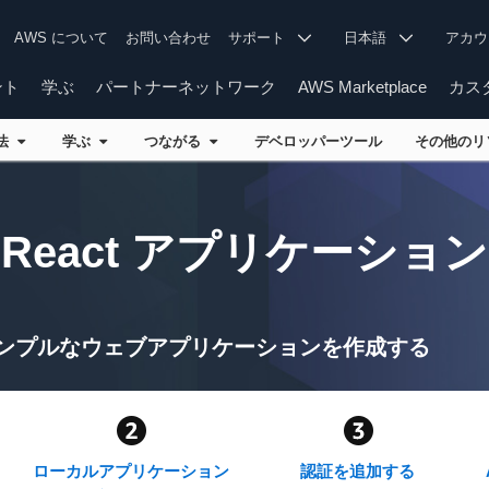
AWS について
お問い合わせ
サポート
日本語
アカ
ント
学ぶ
パートナーネットワーク
AWS Marketplace
カス
方法
学ぶ
つながる
デベロッパーツール
その他の
React アプリケーショ
用してシンプルなウェブアプリケーションを作成する
イ
ローカルアプリケーション
認証を追加する