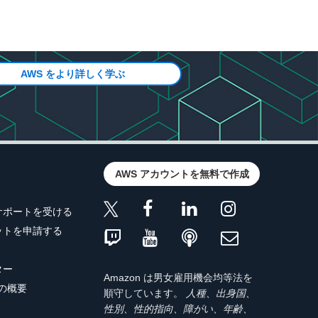
コピー
AWS をより詳しく学ぶ
。
AWS アカウントを無料で作成
サポートを受ける
ットを申請する
ター
Amazon は男女雇用機会均等法を
トの概要
順守しています。
人種、出身国、
性別、性的指向、障がい、年齢、