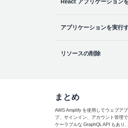
React アプリケーション
  id: ID!

?
 Select from one of t
ストレージサービスがローカルで設定
  name: String!

?
 Provide a friendly n
更新をデプロイできます。
  description: String

?
 Provide bucket name
:
  image: String

?
 Who should have acce
}
?
 What kind of access 
アプリケーションを実行
バックエンドが更新されたので、
?
 Do you want to add a
amplify push 
--
y
ましょう。
src/App.js
を開き、
a.まず、Storage クラスと Im
リソースの削除
必ずファイルを保存してくださ
アプリをテストするには、start
import
{
 API
,
 Storage 
個々のサービスの削除
import
npm start
{
  Button
,
  Flex
,
まとめ
  Heading
,
  Image
,
  Text
,
amplify remove auth

AWS Amplify を使用して
これで、各メモ用の画像をオプ
  TextField
,
プ、サインイン、アカウント管理でき
  View
,
?
 Choose the resource 
ケーラブルな GraphQL API 
  withAuthenticator
,