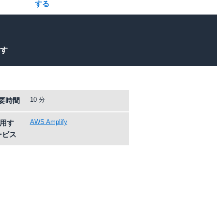
する
す
10 分
要時間
AWS Amplify
用す
ービス