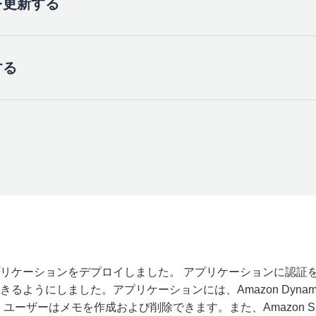
を更新する
he below mentioned services
:
 Content 
(
Images
,
 audio
,
 vid
され、GraphQL スキーマが更新されたので、Amplify pu
ame 
for
 your resource that will be used to label this ca
<
your
-
unique
-
bucket
-
name
>
ss
:
 Auth 
users
do
 you want 
for
 Authenticated 
users
?
 create
/
update
,
read
する
React アプリを更新して、メモ用に画像をアップロードおよ
 Lambda Trigger 
for
 your S3 Bucket
?
(
y
/
N
)
 no
次の変更を加えます。
age コンポーネントを Amplify インポートに追加します。
い。
 コマンドを実行します。
}
from
'aws-amplify'
;
ウェブアプリケーションをデプロイしました。 アプリケーションに認
ションでアップロードできるようになります。
るようにしました。アプリケーションには、Amazon Dyna
you would want to remove
:
<
your
-
service
-
name
>
もあり、ユーザーはメモを作成および削除できます。また、Amazon