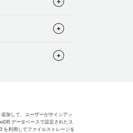
eo
,
 etc
.
)
sh コマンドを実行して
tegory 
in
 the project
:
,
び表示する機能を追加し
コピー
コピー
コピー
コピー
証を追加して、ユーザーがサインアッ
moDB データベースで設定されたス
 S3 を利用してファイルストレージを