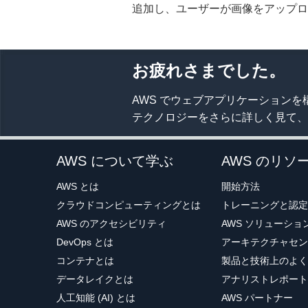
追加し、ユーザーが画像をアップロ
}
from
'@aws-amplify/u
お疲れさまでした。
b.メモに関連付けられている画像が
AWS でウェブアプリケーションを
amplify push
テクノロジーをさらに詳しく見て、
async
function
fetchNo
const
 apiData 
=
awai
AWS について学ぶ
AWS のリソ
const
 notesFromAPI 
=
await
 Promise
.
all
(
AWS とは
開始方法
プロジェクト全体を削除する
    notesFromAPI
.
map
(
a
クラウドコンピューティングとは
トレーニングと認定
if
(
note
.
image
)
AWS のアクセシビリティ
AWS ソリューシ
const
 url 
=
aw
DevOps とは
アーキテクチャセン
        note
.
image 
=
 u
}
コンテナとは
製品と技術上のよく
return
 note
;
amplify delete
データレイクとは
アナリストレポート
}
)
人工知能 (AI) とは
AWS パートナー
)
;