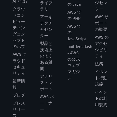
AI とは?
ライブ
ジセン
の Java
クラウ
ラリ
ター
AWS で
ドコン
アーキ
AWS サ
の PHP
ピュー
テクチ
ポート
AWS で
ティン
ャセン
の概要
の
グコン
ター
AWS の
JavaScript
セプト
製品と
アクセ
のハブ
builders.flash
技術上
シビリ
- AWS
AWS ク
のよく
ティ
の公式
ラウド
ある質
法務
ウェブ
セキュ
問
マガジ
イベン
リティ
アナリ
ン
ト行動
最新情
ストレ
規範
報
ポート
イベン
ブログ
AWS パ
トの利
プレス
ートナ
用規約
リリー
ー
ス