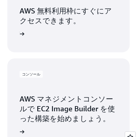
すること、ログ/監査のコントロールを有効にす
きます。AWS Marketplace では、モニタリング
AWS 無料利用枠にすぐにア
ることなどが含まれます。
やセキュリティ、ガバナンス、コンプライアン
クセスできます。
スのニーズに対応するために使用できる認証済
み販売者が提供するさまざまなコンポーネント
ンアップ
カタログにアクセスできます。
コンソール
AWS マネジメントコンソー
ルで EC2 Image Builder を使
った構築を始めましょう。
インイン