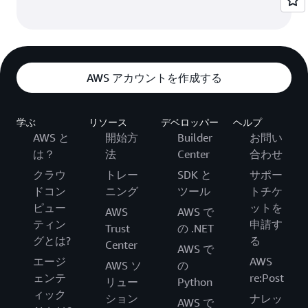
AWS アカウントを作成する
学ぶ
リソース
デベロッパー
ヘルプ
AWS と
開始方
Builder
お問い
は？
法
Center
合わせ
クラウ
トレー
SDK と
サポー
ドコン
ニング
ツール
トチケ
ピュー
ットを
AWS
AWS で
ティン
申請す
Trust
の .NET
グとは?
る
Center
AWS で
エージ
AWS
AWS ソ
の
ェンテ
re:Post
リュー
Python
ィック
ション
ナレッ
AWS で