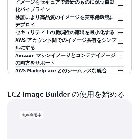
イメージをセキュアで最新のものに保つ自動
化パイプライン
EC2 Image Builder は、ゴールデンイメージを作
検証により高品質のイメージを実稼働環境に
成して維持するために必要とされる労力を大幅
デプロイ
に軽減します。自動化のためのコードを書き、
EC2 Image Builder は、イメージを実稼働環境で
セキュリティ上の脆弱性の露出を最小化する
維持する必要はありません。顧客は、AWS コン
使用する前に、AWS が提供するテストとユーザ
EC2 Image Builder を使えば、重要なコンポーネ
AWS アカウント間でのイメージ共有をシンプ
ソールからの直感的なウィザードにより、自動
ー自身のテストによって、イメージの機能をセ
ントだけを含むイメージを作成することができ
ルにする
化パイプラインを作成できます。ソフトウェア
キュリティ容易に検証できるようにします。
るので、セキュリティ上の脆弱性がさらされる
EC2 Image Builder は、AWS Resource Access
Amazon マシンイメージとコンテナイメージ
アップデートが利用可能になると、Image
Image Builder はまた、テストが不十分な場合に
危険性は小さくなります。また、AWS が提供し
Manager および AWS Organizations と統合され
の両方をサポート
Builder は自動的に新しいイメージを生成しま
残りがちなイメージのエラーを少なくします。
ているセキュリティ設定を使用し、イメージを
ており、既存のメカニズムを使用して AWS アカ
EC2 Image Builder は、最新の Amazon マシンイ
AWS Marketplace とのシームレスな統合
す。ユーザーが手動でイメージ構築を開始する
AWS では、機能をすぐに検証するために使用で
社内のセキュリティ基準に適合させて、一層セ
ウント間で AMI を共有できるようになっていま
メージとコンテナイメージを構築、テスト、お
EC2 Image Builder では、Image Builder コンソー
必要はありません。
きるテストを提供しています。これにはイメー
キュアにすることもできます。例えば、AWS が
す。Image Builder は、AMI の実行権限を変更し
よび配布するための一貫したメカニズムを提供
ルから AWS Marketplace のイメージ製品を直接
ジがブートするかどうか、前提条件であるドラ
提供するテンプレートを使用して、セキュリテ
て、所有者以外の AWS アカウントに、AMI での
します。さらに、AWS VM Import/Export (VMIE)
EC2 Image Builder の使用を始める
サブスクライブできます。その後、サブスクラ
イバーがインストールされるかどうか、そして
ィ技術導入ガイド (STIG) の規格に従うイメージ
EC2 インスタンスの起動を許可します。
と組み合わせて EC2 Image Builder を使用するこ
イブした AWS Marketplace イメージを Image
イメージが CIS 規格に従って強固にされている
を生成することができます。AWS が提供する他
とで、Amazon EC2 (AMI) のほか、オンプレミス
Builder レシピのベースイメージとして使用でき
かどうかといったテストが含まれます。
のセキュリティ設定としては、セキュリティパ
の Microsoft Hyper-V (VHDX)、VMware vSphere
ます。また、AWS Marketplace に掲載されてい
無料利用枠
ッチの適用、強力なパスワードの要求、ディス
(VMDK)、および Open Virtualization Format
るサードパーティのコンポーネントを簡単に見
ク全体の暗号化、必要で得ないポートを閉じる
(OVF) 仮想マシン用のイメージを作成し、維持す
つけてサブスクライブし、組み込むことで、組
こと、ソフトウェアファイアウォールを有効に
ることができます。
織のニーズを満たす高品質のイメージを作成で