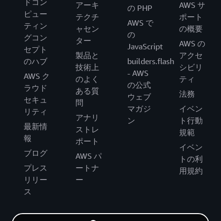
ドコン
アーキ
AWS サ
の PHP
ピュー
テクチ
ポート
AWS で
ティン
ャセン
の概要
の
グコン
ター
AWS の
JavaScript
セプト
製品と
アクセ
のハブ
builders.flash
技術上
シビリ
- AWS
AWS ク
のよく
ティ
の公式
ラウド
ある質
法務
ウェブ
セキュ
問
マガジ
イベン
リティ
アナリ
ン
ト行動
最新情
ストレ
規範
報
ポート
イベン
ブログ
AWS パ
トの利
プレス
ートナ
用規約
リリー
ー
ス