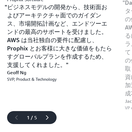
Da
ビジネスモデルの開発から、技術面お
タ
よびアーキテクチャ面でのガイダン
の
ス、市場開拓計画など、エンドツーエ
A
ンドの最高のサポートを受けました。
る
AWS は当社独自の要件に配慮し、
ラ
Prophix とお客様に大きな価値をもたら
て
すグローバルプランを作成するため、
の
支援してくれました。
取
Geoff Ng
資
SVP, Product & Technology
加
成
Ja
VP 
1 / 5