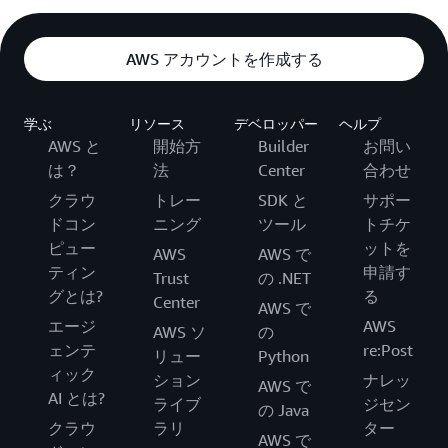
AWS アカウントを作成する
学ぶ
リソース
デベロッパー
ヘルプ
AWS と
開始方
Builder
お問い
は？
法
Center
合わせ
クラウ
トレー
SDK と
サポー
ドコン
ニング
ツール
トチケ
ピュー
ットを
AWS
AWS で
ティン
申請す
Trust
の .NET
グとは?
る
Center
AWS で
エージ
AWS
AWS ソ
の
ェンテ
re:Post
リュー
Python
ィック
ション
ナレッ
AWS で
AI とは?
ライブ
ジセン
の Java
クラウ
ラリ
ター
AWS で