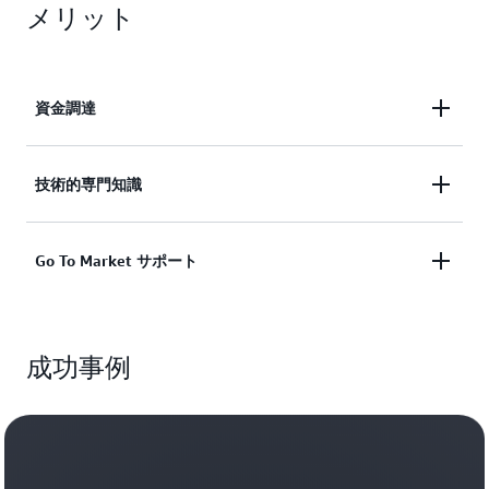
メリット
資金調達
AWS 販促クレジットを受け取ることで、お客様の
技術的専門知識
移行費用を相殺し、参入障壁を低減することができ
ます。お客様が AWS 以外のホストワークロードを
AWS の専門家と協力して、実証済みの方法論、自
Go To Market サポート
AWS での SaaS ワークロードの実行に置き換えるこ
動化、ツール、AWS ベストプラクティスを利用し
とで、適格な移行機会が増えるたびに資金調達が可
て、カスタマイズされた
移行プレイブック
を含む移
能になります。
マーケティングセントラル
の包括的なリソースと代
行プラクティスを開発および拡大できます。
成功事例
理店サポートにアクセスして、導入事例、ソリュー
ション概要、eBook などのカスタマイズ可能なマー
ケティングキャンペーンアセットなど、移行販売活
動を加速させましょう。