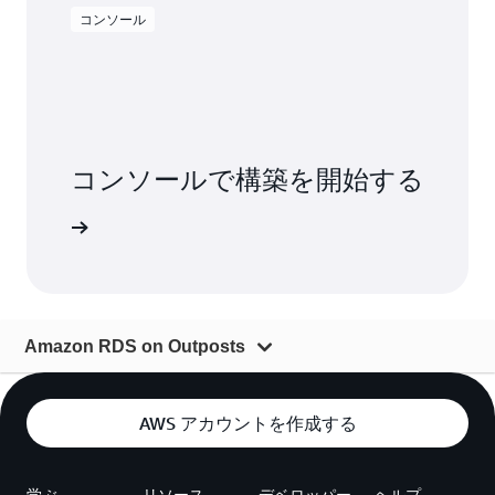
コンソール
コンソールで構築を開始する
インイン
Amazon RDS on Outposts
概要
AWS アカウントを作成する
DB エンジン
料金
学ぶ
リソース
デベロッパー
ヘルプ