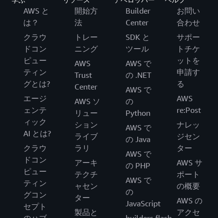
AWS と
開始方
Builder
お問い
ソリューション
は？
法
Center
合わせ
よくある質問
クラウ
トレー
SDK と
サポー
ドコン
ニング
ツール
トチケ
AWS DMS で移行
ピュー
ットを
AWS
AWS で
ティン
申請す
Trust
の .NET
グとは?
る
Center
AWS で
エージ
AWS
AWS ソ
の
ェンテ
re:Post
リュー
Python
ィック
ション
ナレッ
AWS で
AI とは?
ライブ
ジセン
の Java
クラウ
ラリ
ター
AWS で
ドコン
アーキ
AWS サ
の PHP
ピュー
テクチ
ポート
AWS で
ティン
ャセン
の概要
の
グコン
ター
AWS の
JavaScript
セプト
製品と
アクセ