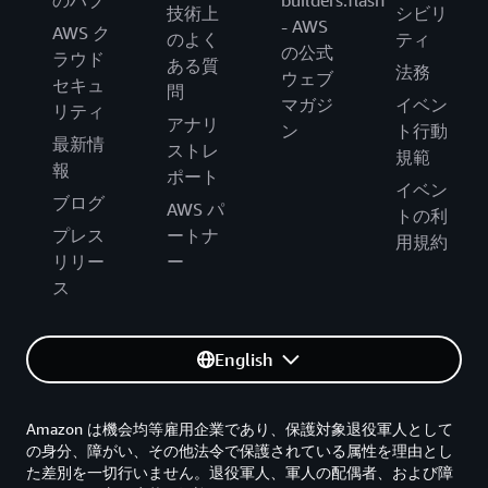
のハブ
builders.flash
技術上
シビリ
- AWS
AWS ク
のよく
ティ
の公式
ラウド
ある質
法務
ウェブ
セキュ
問
マガジ
イベン
リティ
アナリ
ン
ト行動
最新情
ストレ
規範
報
ポート
イベン
ブログ
AWS パ
トの利
プレス
ートナ
用規約
リリー
ー
ス
English
Amazon は機会均等雇用企業であり、保護対象退役軍人として
の身分、障がい、その他法令で保護されている属性を理由とし
た差別を一切行いません。退役軍人、軍人の配偶者、および障