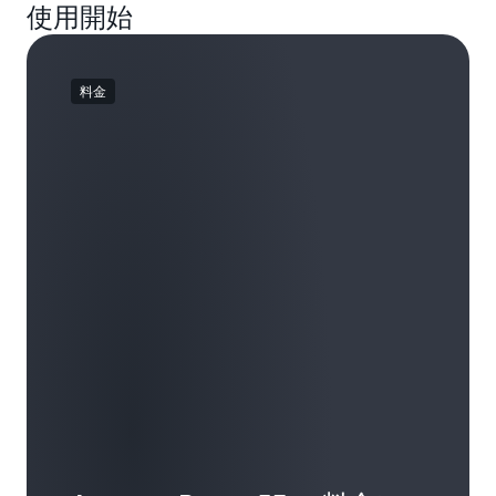
Services カスタマーアグリーメント
が適用されま
受信します。ドメイン名がない場合、利用で
す。
使用開始
機能を次に示します。
が読み取り可能な名前 (www.amazon.com など)
す。
きるドメインを検索し、Route 53 コンソール
をコンピュータが互いに接続できるようにする
を使用してそれを登録できます。既存のドメ
北米
ユーザーの DNS データ
CreateHostedZone:
ための IP アドレス (192.0.2.1) に変換します。
イン名がある場合、1 か所でドメイン名と
料金
を格納する新しいホストゾーンを作成しま
DNS 構成を管理できるように、そのドメイン
アトランタ (ジョージア州) (ATL)
Route 53 は、"権威ある DNS" システムです。権
す。ホストゾーンを作成後、4つのネームサ
名を Route 53 の管理に転送することもでき
ボストン (マサチューセッツ州) (BOS)
威ある DNS システムは、デベロッパーがパブリ
ーバーを受領し、そのサーバーにドメインを
ます。
ック DNS 名の管理に使用するメカニズムをアッ
委託できます。
シカゴ (イリノイ州) (ORD)
ホストゾーンにはまず、ドメインのクエリに
プデートします。次に、ドメイン名をコンピュ
特定のホストゾーンに関す
GetHostedZone:
ダラス/フォートワース (テキサス州) (DFW)
返答する 4 つのバーチャルネームサーバーを
ータが互いに通信できるように IP アドレスに変
る情報を一覧表示します。
デンバー (コロラド州) (DEN)
含め、DNS レコードの基本セットのデータが
換して、DNS クエリに返答します。
ホストゾーンを削除しま
DeleteHostedZone:
読み込まれます。AWS マネジメントコンソー
ヒューストン (テキサス州) (IAH)
す。
AWS のサービス名 (Route 53) は、DNS サーバー
ルを使用するか、ChangeResourceRecordSet
カンザスシティ (カンザス州) (MCI)
がポート 53 でクエリに返答し、インターネット
ホストゾーン
API を呼び出して、このセットのレコードを
ChangeResourceRecordSets:
ロサンゼルス (カリフォルニア州) (LAX)
上のアプリケーションに転送するエンドユーザ
追加、削除、変更できます。サポートされる
で DNS リソースレコードのデータを入力お
マイアミ (フロリダ州) (MIA)
ーに回答することから付けられました。今後、
DNS レコードのリストは、
よび編集します。
こちら
をご覧くだ
Route 53 にさらに転送能力を追加し、貴社のユ
さい。
ミネアポリス (ミネソタ州) (MSP)
ホストゾーンでリ
ListResourceRecordSets:
ーザーが貴社のウェブサイトやアプリケーショ
現在のレジストラでドメイン名を保持する場
モントリオール (ケベック州) (YUL)
ソースレコードのセットをすべて取り込む
ンにとって最良の方法を見つけるお手伝いをし
合、ドメインのネームサーバーをホストゾー
か、またはレコード名とタイプごとにフィル
ニューヨーク (ニューヨーク州) (JFK)
ます。