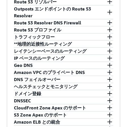
Route 53 リゾルバー
Outposts エンドポイントの Route 53
AWS リージョンの Amazon VPC、
AWS Outposts
Resolver
ラック
の VPC、または他のオンプレミスネット
Route 53 Resolver DNS Firewall
ワークのために再帰的 DNS を取得します。
Outpost ラックの Route 53 Resolver を、Route
Route 53 プロファイル
Amazon Route 53 プライベートホストゾーンま
53 Resolver エンドポイント経由でオンプレミス
Route 53 Resolver 内の再帰的 DNS クエリを保護
トラフィックフロー
たはオンプレミス DNS サーバーで取得したカス
のデータセンターの DNS サーバーに接続しま
します。ドメインリストを作成しファイアウォ
プライベートホストゾーン、ルート53 リゾルバ
**地理的近接性ルーティング
タム名を解決するために、条件付き転送ルール
す。これにより、Outposts ラックと他のオンプ
ールルールを構築することで、このルールに反
ー DNS ファイアウォールルールグループ、
使いやすくコスト効率の高いグローバルトラフ
レイテンシーベースのルーティング
と Route 53 エンドポイントを作成します。
レミスリソース間の DNS クエリを解決できま
するアウトバウンドの DNS トラフィックをフィ
Route 53 リゾルバールールなど、Route 53 の 1
ィック管理: 地理的近接性、レイテンシー、状
地理的近接性ルーティングは、トラフィックを
IP ベースのルーティング
す。
ルタリングします。
つ以上の共有可能な設定をプロファイル形式で
態、および他の考慮事項に基づいて、アプリケ
地理的に最も近いリソースにルーティングする
エンドユーザーからのリクエストを、レイテン
詳細
Geo DNS
管理します。このような設定は、新しいリソー
ーションに最も適したエンドポイントにエンド
ことで、エンドユーザーのアプリケーションの
シーが最小の AWS リージョンにルーティングし
クエリ発信元 IP アドレスが属する Classless
Amazon VPC のプライベート DNS
詳細
スが追加または更新された場合でも、VPC と
ユーザーをルーティングします。
応答性を向上できます。また、組織がデータレ
ます。
Inter-Domain Routing (CIDR) ブロックに基づい
エンドユーザーの地理的な場所に基づいて指定
DNS フェイルオーバー
AWS アカウントに自動的に適用されます。
ジデンシーに関して希望する設定を適用するう
て、DNS ルーティングアプローチを微調整しま
した特定のエンドポイントにエンドユーザーを
DNS データをパブリックインターネットに公開
ヘルスチェックとモニタリング
詳細
詳細
えで役立ちます。
す。
ルーティングします。
することなく、内部 AWS リソースのカスタムド
サイトのサービス停止を回避できるように、ウ
詳細
ドメイン登録
メイン名を管理します。
ェブサイト訪問者のトラフィックを自動的に別
Amazon Route 53 では、アプリケーションだけ
詳細
DNSSEC
詳細
詳細
の場所にルーティングします。
でなく、ウェブサーバーやその他のリソースの
Amazon Route 53 が提供するドメイン名登録サ
CloudFront Zone Apex のサポート
詳細
正常性やパフォーマンスをモニタリングできま
ービスでは、使用可能なドメイン名を検索して
既存および新規のすべてのパブリックホストゾ
S3 Zone Apex のサポート
詳細
す。
登録したり、既存のドメイン名を移転して Route
ーンで DNSSEC 署名を、さらに Amazon Route
Amazon CloudFront を使用してウェブサイトコ
Amazon ELB との統合
53 で管理したりできます。
サポートされるトッ
53 Resolver で DNSSEC 検証を有効にします。
ンテンツを配信する場合に、ウェブサイトの訪
Amazon S3 でホストされているウェブサイトへ