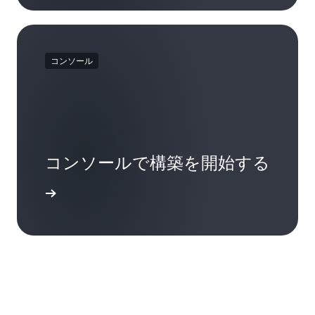
アムステルダム (オランダ) (AMS)
いては、当社の技術ドキュメントをご覧くださ
アテネ (ギリシャ) (ATH)
い。
バルセロナ (スペイン) (BCN)
コンソール
ベルリン (ドイツ) (TXL)
ブリュッセル (ベルギー) (BRU)
ブカレスト (ルーマニア) (OTP)
ブダペスト (ハンガリー) (BUD)
コペンハーゲン (デンマーク) (CPH)
コンソールで構築を開始する
ダブリン (アイルランド) (DUB)
デュッセルドルフ (ドイツ) (DUS)
インイン
フランクフルト (ドイツ) (FRA)
ハンブルク (ドイツ) (HAM)
ヘルシンキ (フィンランド) (HEL)
リスボン (ポルトガル) (LIS)
ロンドン (英国) (LHR)