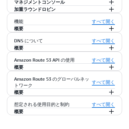
マネジメントコンソール
詳細
プレベルドメイン (TLD) の詳細なリストおよび最
問者が Zone Apex (または「ルートドメイン」)
の訪問者は、Zone Apex（または「ルートドメイ
Amazon Route 53 は Elastic Load
加重ラウンドロビン
詳細
新の料金
をご覧ください。
でサイトにアクセスできるようになりました。
ン」）のサイトにアクセスできます。
Balancing（ELB）と統合されています。
Amazon Route 53 は、
AWS マネジメントコンソ
例えば、サイトにアクセスするために、
ール
で機能します。このウェブベースの GUI で
Amazon Route 53 は加重ラウンドロビン
機能
すべて開く
詳細
詳細
詳細
www.example.com の代わりに example.com を
は、ポイントアンドクリック方式で Amazon
（WRR）機能を備えています。
概要
使用できます。
Route 53 の管理を行うことができます。コード
詳細
Amazon Route 53 は、数分で開始できる、シン
DNS について
すべて開く
を書く必要はまったくありません。
詳細
プルなウェブサービスインターフェイスです。
概要
詳細
DNS レコードは、Route 53 の API で設定する
ドメインネームシステム (DNS) は、インターネ
Amazon Route 53 API の使用
すべて開く
「ホストゾーン」にまとめられます。Route 53
ットの使い方の基礎を成す、全世界に分散され
概要
を使うには、以下を行います。
たサービスです。DNS は階層名構造を使用し、
Route 53 は、ドメインの DNS レコードの作成と
Amazon Route 53 のグローバルネッ
階層の異なるレベルはドット (.) で分割されます
このページの [登録] ボタンをクリックしてサ
すべて開く
トワーク
管理を容易にする API セットを提供します。こ
ドメイン名 www.amazon.com と
ービスに申し込みます。
概要
れらは直接呼び出すことができます。また、こ
aws.amazon.com を例にとって検討します。どち
ドメインの DNS レコードを格納できるホス
の機能はすべて、
AWS マネジメントコンソール
らの例も、"com" は上位レベルドメインであ
トゾーンを作成します。ホストゾーンが作成
Route 53 では、高可用性を提供し、パフォーマ
想定される使用目的と制約
すべて開く
を介してアクセスすることもできます。Route
り、"amazon" は 2 番目のレベルのドメインで
されると、高水準の可用性を実現するため
ンスを向上させるために、全世界のロケーショ
概要
53 API の詳細なリストについては、「
Amazon
す。2 番目のレベルのドメインの下には、いくつ
に、4 つの異なるトップレベルドメイン
ンで DNS サーバーのグローバルネットワークを
Route 53 API リファレンスガイド
」をご覧くだ
かの下位レベル ("www" や "aws" など) がありま
このサービスのご利用には
Amazon Web
(TLD) で 4 つの Route 53 のネームサーバーを
使用します。Route 53 は以下の場所を使用しま
さい。最も一般的に使用される API の例とその
す。コンピュータは、DNS 階層を使用して、人