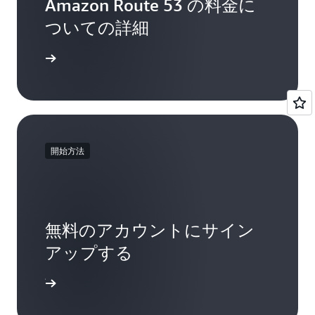
ンに関連付けられたネームサーバーに更新す
タリングして取り込みます。
Amazon Route 53 の料金に
ニューアーク (ニュージャージー州) (EWR)
るようにレジストラに通知します。Route 53
1 つのドメインの可用性を
CheckAvailability:
ついての詳細
フィラデルフィア (ペンシルベニア州) (PHL)
でドメイン名を登録している場合、ドメイン
確認します。
名は自動的に正しいネームサーバーに関連付
フェニックス (アリゾナ州) (PHX)
詳細
リクエストされたドメイン
RegisterDomain:
けられます。
ピッツバーグ (ペンシルベニア州) (PIT)
を登録します。
ポートランド (オレゴン州) (HIO)
ドメイン名を別の DNS サービスから Route 53
これらの API に関する詳細については、AWS の
に転送するには、以下を行います。
ケレタロ (メキシコ) (QRO)
技術ドキュメント
をご覧ください。
ソルトレイクシティ (ユタ州) (SLC)
ドメイン名の DNS レコードデータのリスト
開始方法
サンフランシスコ (カリフォルニア州) (SFO)
を取得します。これは一般に、既存の DNS
プロバイダーから取得可能な "ゾーンファイ
シアトル (ワシントン州) (SEA)
ル" のフォーマットです。
トロント (オンタリオ州) (YTO)
バンクーバー (ブリティッシュコロンビア州)
前述の 4 つの開始手順に従います。
無料のアカウントにサイン
(YVR)
アップする
以下のいくつかの簡単なステップに従えば、数
ワシントン DC (米国) (IAD)
分で DNS エントリを設定し、Route 53 にウェブ
ンアップ
欧州
アプリケーションのクエリに応答させることが
できます。Route 53 サービスと API の詳細につ