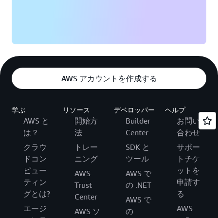
AWS アカウントを作成する
学ぶ
リソース
デベロッパー
ヘルプ
AWS と
開始方
Builder
お問い
は？
法
Center
合わせ
クラウ
トレー
SDK と
サポー
ドコン
ニング
ツール
トチケ
ピュー
ットを
AWS
AWS で
ティン
申請す
Trust
の .NET
グとは?
る
Center
AWS で
エージ
AWS
AWS ソ
の