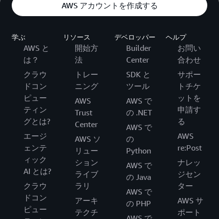
AWS アカウントを作成する
学ぶ
リソース
デベロッパー
ヘルプ
AWS と
開始方
Builder
お問い
は？
法
Center
合わせ
クラウ
トレー
SDK と
サポー
ドコン
ニング
ツール
トチケ
ピュー
ットを
AWS
AWS で
ティン
申請す
Trust
の .NET
グとは?
る
Center
AWS で
エージ
AWS
AWS ソ
の
ェンテ
re:Post
リュー
Python
ィック
ション
ナレッ
AWS で
AI とは?
ライブ
ジセン
の Java
クラウ
ラリ
ター
AWS で
ドコン
アーキ
AWS サ
の PHP
ピュー
テクチ
ポート
AWS で