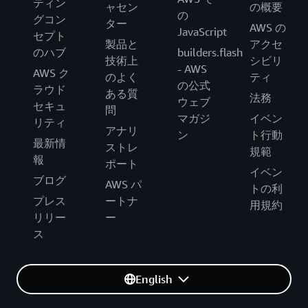
ティン
ャセン
の概要
の
グコン
ター
AWS の
JavaScript
セプト
製品と
アクセ
のハブ
builders.flash
技術上
シビリ
- AWS
AWS ク
のよく
ティ
の公式
ラウド
ある質
法務
ウェブ
セキュ
問
マガジ
イベン
リティ
アナリ
ン
ト行動
最新情
ストレ
規範
報
ポート
イベン
ブログ
AWS パ
トの利
プレス
ートナ
用規約
リリー
ー
ス
English