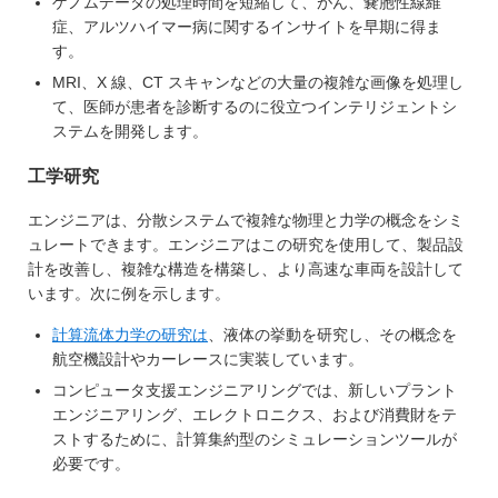
ゲノムデータの処理時間を短縮して、がん、嚢胞性線維
症、アルツハイマー病に関するインサイトを早期に得ま
す。
MRI、X 線、CT スキャンなどの大量の複雑な画像を処理し
て、医師が患者を診断するのに役立つインテリジェントシ
ステムを開発します。
工学研究
エンジニアは、分散システムで複雑な物理と力学の概念をシミ
ュレートできます。エンジニアはこの研究を使用して、製品設
計を改善し、複雑な構造を構築し、より高速な車両を設計して
います。次に例を示します。
計算流体力学の研究は
、液体の挙動を研究し、その概念を
航空機設計やカーレースに実装しています。
コンピュータ支援エンジニアリングでは、新しいプラント
エンジニアリング、エレクトロニクス、および消費財をテ
ストするために、計算集約型のシミュレーションツールが
必要です。