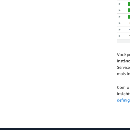
Você p
instân
Service
mais i
Com o 
Insight
definiç