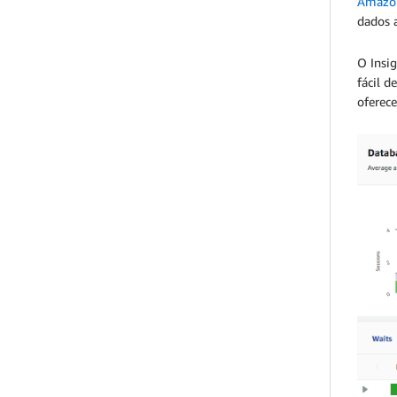
Amazon
dados 
O Insi
fácil 
oferec