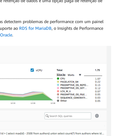
 de retenção de dados e uma opção paga de retenção de
istas detectem problemas de performance com um painel
suporte ao
RDS for MariaDB
, o Insights de Performance
Oracle
.