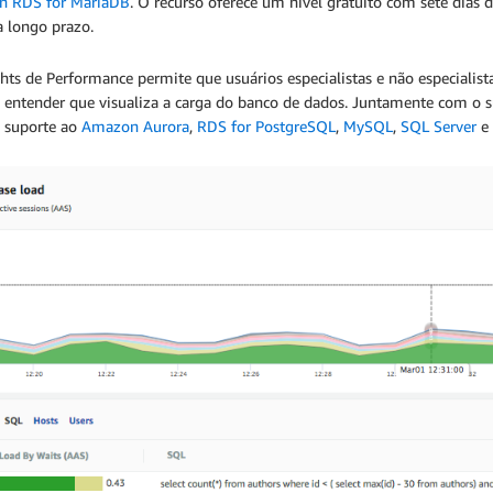
 RDS for MariaDB
. O recurso oferece um nível gratuito com sete dias
a longo prazo.
ghts de Performance permite que usuários especialistas e não especial
de entender que visualiza a carga do banco de dados. Juntamente com o 
e suporte ao
Amazon Aurora
,
RDS for PostgreSQL
,
MySQL
,
SQL Server
e