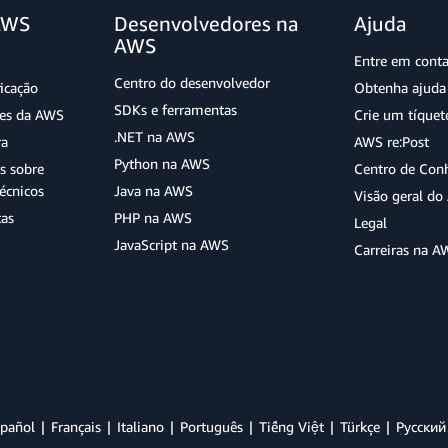
AWS
Desenvolvedores na
Ajuda
AWS
Entre em cont
Centro do desenvolvedor
ficação
Obtenha ajuda 
SDKs e ferramentas
ões da AWS
Crie um tíquet
.NET na AWS
ra
AWS re:Post
Python na AWS
s sobre
Centro de Con
écnicos
Java na AWS
Visão geral d
tas
PHP na AWS
Legal
JavaScript na AWS
Carreiras na A
pañol
Français
Italiano
Português
Tiếng Việt
Türkçe
Ρусский