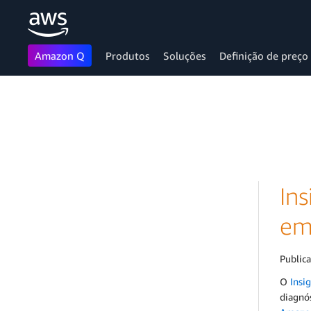
Amazon Q
Produtos
Soluções
Definição de preço
Pular para o conteúdo principal
Ins
em
Public
O
Insi
diagnó