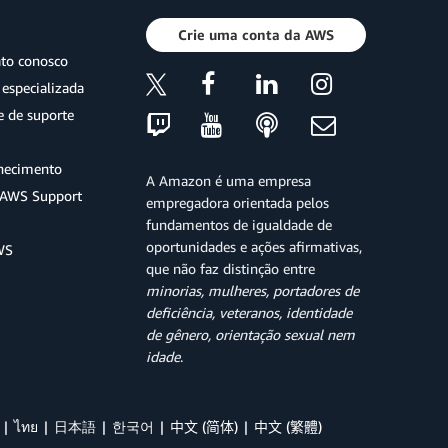
Crie uma conta da AWS
ato conosco
especializada
e de suporte
hecimento
A Amazon é uma empresa
o AWS Support
empregadora orientada pelos
fundamentos de igualdade de
oportunidades e ações afirmativas,
WS
que não faz distinção entre
minorias, mulheres, portadores de
deficiência, veteranos, identidade
de gênero, orientação sexual nem
idade
.
ไทย
日本語
한국어
中文 (简体)
中文 (繁體)