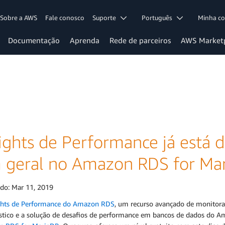
Sobre a AWS
Fale conosco
Suporte
Português
Minha c
Documentação
Aprenda
Rede de parceiros
AWS Market
ights de Performance já está d
 geral no Amazon RDS for Ma
ado:
Mar 11, 2019
ghts de Performance do Amazon RDS
, um recurso avançado de monitora
stico e a solução de desafios de performance em bancos de dados do Am