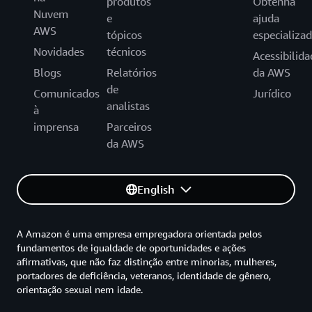
produtos
Obtenha
Nuvem
e
ajuda
AWS
tópicos
especializa
Novidades
técnicos
Acessibilida
Blogs
Relatórios
da AWS
de
Comunicados
Jurídico
analistas
à
imprensa
Parceiros
da AWS
English
A Amazon é uma empresa empregadora orientada pelos
fundamentos de igualdade de oportunidades e ações
afirmativas, que não faz distinção entre minorias, mulheres,
portadores de deficiência, veteranos, identidade de gênero,
orientação sexual nem idade.