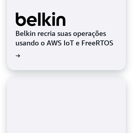
Belkin recria suas operações
usando o AWS IoT e FreeRTOS
de caso