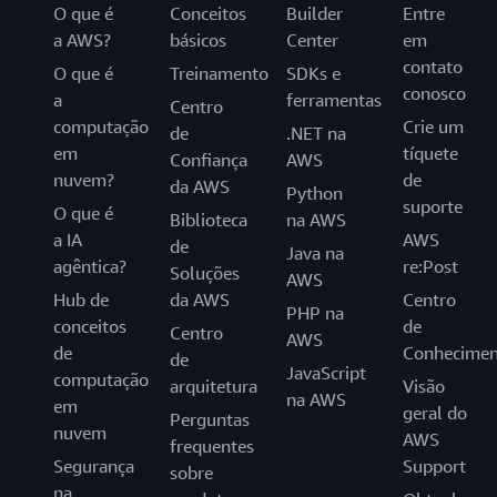
O que é
Conceitos
Builder
Entre
a AWS?
básicos
Center
em
contato
O que é
Treinamento
SDKs e
conosco
a
ferramentas
Centro
computação
Crie um
de
.NET na
em
tíquete
Confiança
AWS
nuvem?
de
da AWS
Python
suporte
O que é
Biblioteca
na AWS
a IA
AWS
de
Java na
agêntica?
re:Post
Soluções
AWS
Hub de
da AWS
Centro
PHP na
conceitos
de
Centro
AWS
de
Conhecimen
de
JavaScript
computação
arquitetura
Visão
na AWS
em
geral do
Perguntas
nuvem
AWS
frequentes
Segurança
Support
sobre
na