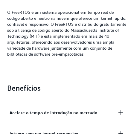
O FreeRTOS é um sistema operacional em tempo real de
código aberto e neutro na nuvem que oferece um kernel rápido,
confiável e responsivo. O FreeRTOS é distribuído gratuitamente
sob a licença de código aberto do Massachusetts Institute of
Technology (MIT) e está implementado em mais de 40
arquiteturas, oferecendo aos desenvolvedores uma ampla
variedade de hardware juntamente com um conjunto de
bibliotecas de software pré-empacotadas.
Benefícios
Acelere o tempo de introdução no mercado
Acelere o tempo de introdução no mercado com um
Integre com um kernel responsivo