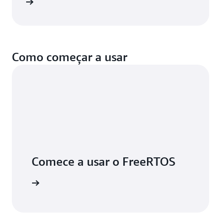
a o blog
Como começar a usar
Comece a usar o FreeRTOS
aiba mais