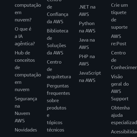
computação
Crie um
de
.NET na
em
tíquete
Confiança
AWS
nuvem?
de
da AWS
Python
suporte
O que é
Biblioteca
na AWS
a IA
AWS
de
Java na
agêntica?
re:Post
Soluções
AWS
Hub de
da AWS
Centro
PHP na
conceitos
de
Centro
AWS
de
Conhecimen
de
JavaScript
computação
arquitetura
Visão
na AWS
em
geral do
Perguntas
nuvem
AWS
frequentes
Segurança
Support
sobre
na
produtos
Obtenha
Nuvem
e
ajuda
AWS
tópicos
especializa
Novidades
técnicos
Acessibilida