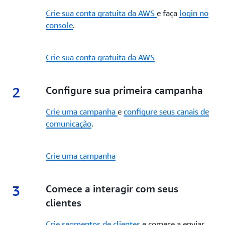
Crie sua conta gratuita da AWS
e faça
login no
console
.
Crie sua conta gratuita da AWS
2
2.
Configure sua primeira campanha
Crie uma campanha
e
configure seus canais de
comunicação
.
Crie uma campanha
3
3.
Comece a interagir com seus
clientes
Crie segmentos de clientes
e comece a enviar