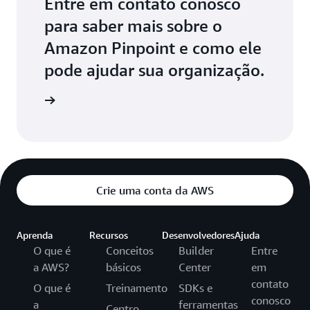
Entre em contato conosco
para saber mais sobre o
Amazon Pinpoint e como ele
pode ajudar sua organização.
o conosco
Crie uma conta da AWS
Aprenda
Recursos
Desenvolvedores
Ajuda
O que é
Conceitos
Builder
Entre
a AWS?
básicos
Center
em
contato
O que é
Treinamento
SDKs e
conosco
a
ferramentas
Centro