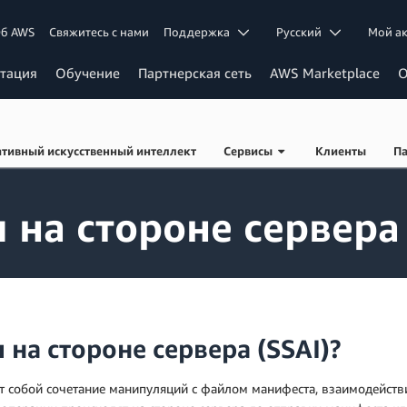
б AWS
Свяжитесь с нами
Поддержка
Ρусский
Мой а
тация
Обучение
Партнерская сеть
AWS Marketplace
О
ативный искусственный интеллект
Сервисы
Клиенты
П
 на стороне сервера 
 на стороне сервера (SSAI)?
яет собой сочетание манипуляций с файлом манифеста, взаимодейст