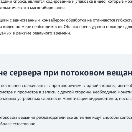
падами спроса, является кодирование и упаковка видео, которые м
втоматического масштабирования.
ики с единственным конвейером обработки не отличаются гибкост
и видео по мере необходимости. Облако очень удачно подходит дл
руемых в режиме реального времени.
не сервера при потоковом веща
постоянно сталкиваются с противоречием: с одной стороны, им нео
мотра и просмотра в записи, с другой стороны, необходимо монет
чаемых устройствах сложность монетизации видеоконтента, поставл
токовом вещании рекламодатели все активнее ищут способы сопост
более естественно.