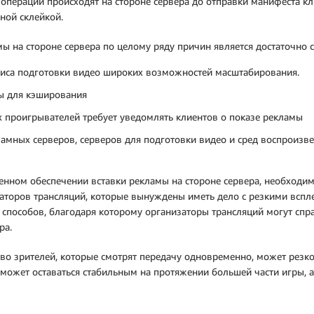
 операции происходят на стороне сервера до отправки манифеста кл
ной склейкой.
амы на стороне сервера по целому ряду причин является достаточно
рвиса подготовки видео широких возможностей масштабирования.
ы для кэширования
х проигрывателей требует уведомлять клиентов о показе рекламы
ламных серверов, серверов для подготовки видео и сред воспроиз
менном обеспечении вставки рекламы на стороне сервера, необход
аторов трансляций, которые вынуждены иметь дело с резкими вспле
способов, благодаря которому организаторы трансляций могут спра
ра.
о зрителей, которые смотрят передачу одновременно, может резко
может оставаться стабильным на протяжении большей части игры, а