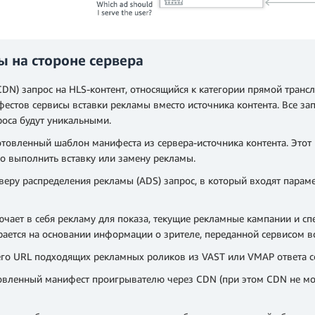
 на стороне сервера
CDN) запрос на HLS‑контент, относящийся к категории прямой транс
ифестов сервисы вставки рекламы вместо источника контента. Все з
роса будут уникальными.
отовленный шаблон манифеста из сервера‑источника контента. Этот
мо выполнить вставку или замену рекламы.
рверу распределения рекламы (ADS) запрос, в который входят парам
чает в себя рекламу для показа, текущие рекламные кампании и с
рается на основании информации о зрителе, переданной сервисом вс
него URL подходящих рекламных роликов из VAST или VMAP ответа с
товленный манифест проигрывателю через CDN (при этом CDN не мож