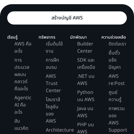
สร้างบัญชี AWS
เรียนรู้
ทรัพยากร
นักพัฒนา
ความช่วยเหลือ
AWS คือ
เริ่มต้นใช้
Builder
ติดต่อเรา
อะไร
งาน
Center
ยื่นตั๋ว
การ
การฝึก
SDK และ
แจ้ง
ประมวล
อบรม
เครื่องมือ
ปัญหา
ผลบน
AWS
.NET บน
AWS
คลาวด์
Trust
AWS
re:Post
คืออะไร
Center
Python
ศูนย์
Agentic
ไลบราลี
บน AWS
ความรู้
AI คือ
โซลูชัน
Java บน
ภาพรวม
อะไร
ของ
AWS
ของ
ฮับ
AWS
AWS
PHP บน
แนวคิด
Architecture
Support
AWS