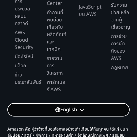
การ
Center
รับความ
JavaScript
ประมวล
คำถามที่
ช่วยเหลือ
บน AWS
ผลบน
พบบ่อย
จากผู้
คลาวด์
เกี่ยวกับ
เชี่ยวชาญ
AWS
ผลิตภัณฑ์
การช่วย
Cloud
และ
การเข้า
Security
เทคนิค
ถึงของ
มีอะไรใหม่
รายงาน
AWS
บล็อก
การ
กฎหมาย
วิเคราะห์
ข่าว
ประชาสัมพันธ์
พาร์ทเนอ
ร์ AWS
English
Amazon คือ ผู้ว่าจ้างที่มอบโอกาสอย่างเท่าเทียมให้กับทุกคน ได้แก่ ชนก
ลุ่มน้อย / สตรี / ผู้พิการ / ทหารผ่านศึก / อัตลักษณ์ทางเพศ / รสนิยม