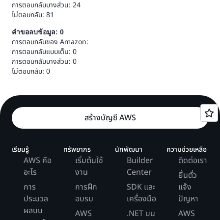
การตอบกลับบางส่วน: 24
ไม่ตอบกลับ: 81
คำขอลบข้อมูล: 0
การตอบกลับของ Amazon:
การตอบกลับแบบเต็ม: 0
การตอบกลับบางส่วน: 0
ไม่ตอบกลับ: 0
สร้างบัญชี AWS
เรียนรู้
ทรัพยากร
นักพัฒนา
ความช่วยเหลือ
AWS คือ
เริ่มต้นใช้
Builder
ติดต่อเรา
อะไร
งาน
Center
ยื่นตั๋ว
การ
การฝึก
SDK และ
แจ้ง
ประมวล
อบรม
เครื่องมือ
ปัญหา
ผลบน
AWS
.NET บน
AWS