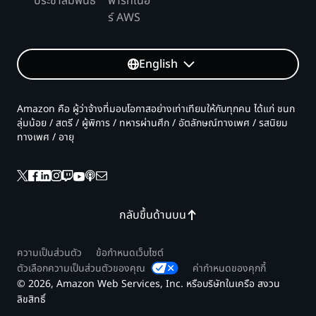
ประชาสัมพันธ์
พาร์ทเนอ
ร์ AWS
English
Amazon คือ ผู้ว่าจ้างที่มอบโอกาสอย่างเท่าเทียมให้กับทุกคน ได้แก่ ชนก
ลุ่มน้อย / สตรี / ผู้พิการ / ทหารผ่านศึก / อัตลักษณ์ทางเพศ / รสนิยม
ทางเพศ / อายุ
กลับขึ้นด้านบน
ความเป็นส่วนตัว
ข้อกำหนดเว็บไซต์
ตัวเลือกความเป็นส่วนตัวของคุณ
ค่ากำหนดของคุกกี้
© 2026, Amazon Web Services, Inc. หรือบริษัทในเครือ สงวน
ลิขสิทธิ์