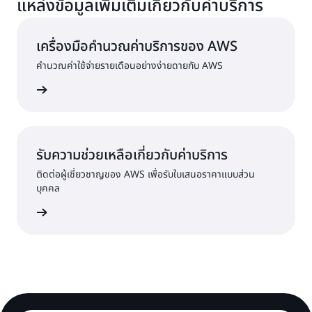
แหล่งข้อมูลเพิ่มเติมเกี่ยวกับค่าบริการ
เครื่องมือคำนวณค่าบริการของ AWS
คำนวณค่าใช้จ่ายรายเดือนอย่างง่ายดายกับ AWS
้เพิ่มเติม
รับความช่วยเหลือเกี่ยวกับค่าบริการ
ติดต่อผู้เชี่ยวชาญของ AWS เพื่อรับใบเสนอราคาแบบส่วน
บุคคล
้เพิ่มเติม