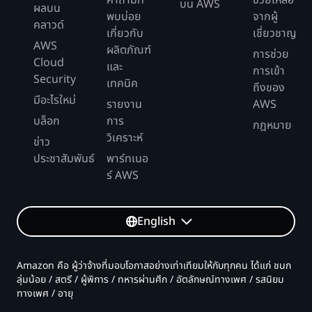
คำถามที่
ช่วยเหลือ
บน AWS
ผลบน
พบบ่อย
จากผู้
คลาวด์
เกี่ยวกับ
เชี่ยวชาญ
AWS
ผลิตภัณฑ์
การช่วย
Cloud
และ
การเข้า
Security
เทคนิค
ถึงของ
มีอะไรใหม่
รายงาน
AWS
บล็อก
การ
กฎหมาย
วิเคราะห์
ข่าว
ประชาสัมพันธ์
พาร์ทเนอ
ร์ AWS
English
Amazon คือ ผู้ว่าจ้างที่มอบโอกาสอย่างเท่าเทียมให้กับทุกคน ได้แก่ ชนก
ลุ่มน้อย / สตรี / ผู้พิการ / ทหารผ่านศึก / อัตลักษณ์ทางเพศ / รสนิยม
ทางเพศ / อายุ