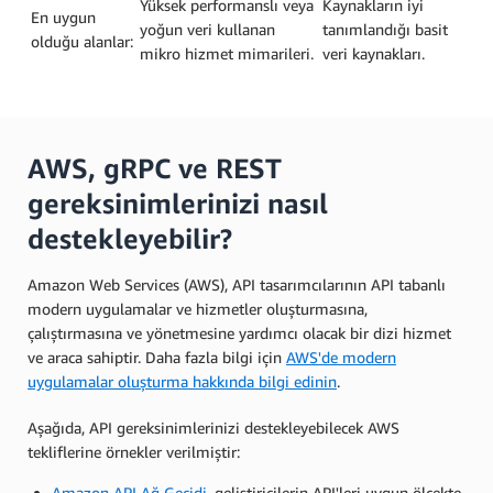
Yüksek performanslı veya
Kaynakların iyi
En uygun
yoğun veri kullanan
tanımlandığı basit
olduğu alanlar:
mikro hizmet mimarileri.
veri kaynakları.
AWS, gRPC ve REST
gereksinimlerinizi nasıl
destekleyebilir?
Amazon Web Services (AWS), API tasarımcılarının API tabanlı
modern uygulamalar ve hizmetler oluşturmasına,
çalıştırmasına ve yönetmesine yardımcı olacak bir dizi hizmet
ve araca sahiptir. Daha fazla bilgi için
AWS'de modern
uygulamalar oluşturma hakkında bilgi edinin
.
Aşağıda, API gereksinimlerinizi destekleyebilecek AWS
tekliflerine örnekler verilmiştir:
Amazon API Ağ Geçidi
, geliştiricilerin API'leri uygun ölçekte