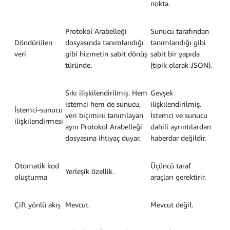
nokta.
Protokol Arabelleği
Sunucu tarafından
Döndürülen
dosyasında tanımlandığı
tanımlandığı gibi
veri
gibi hizmetin sabit dönüş
sabit bir yapıda
türünde.
(tipik olarak JSON).
Sıkı ilişkilendirilmiş. Hem
Gevşek
istemci hem de sunucu,
ilişkilendirilmiş.
İstemci-sunucu
veri biçimini tanımlayan
İstemci ve sunucu
ilişkilendirmesi
aynı Protokol Arabelleği
dahili ayrıntılardan
dosyasına ihtiyaç duyar.
haberdar değildir.
Otomatik kod
Üçüncü taraf
Yerleşik özellik.
oluşturma
araçları gerektirir.
Çift yönlü akış
Mevcut.
Mevcut değil.