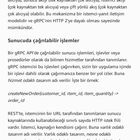
(çok kaynaktan tek alıcıya) veya çift yönlü akış (çok kaynaktan
çok alıcıya) olabilir. Bu mekanizma bir istemci-yanıt iletişim
modelidir ve gRPC'nin HTTP 2'ye dayalı olması sayesinde
mümkündür.
Sunucuda çağrılabilir işlemler
Bir gRPC API'de çağrılabilir sunucu işlemleri, işlevler veya
prosedürler olarak da bilinen hizmetler tarafından tanımlanır.
gRPC istemcisi bu işlevleri çağırırken, sizin bir uygulama içinde
bir işlevi dahili olarak çağırmanıza benzer bir yol izler. Buna
hizmet odaklı tasarım
adı verilir. İşte bir örnek:
createNewOrder(customer_id, item_id, item_quantity) ->
order_id
REST'te, istemcinin bir URL tarafından tanımlanan sunucu
kaynaklarında kullanabileceği sınırlı sayıda HTTP istek fiili
vardır. İstemci, kaynağın kendisini çağırır. Buna
varlık odaklı
tasarım
adı verilir. Varlık odaklı tasarım, nesne odaklı