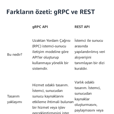
Farkların özeti: gRPC ve REST
gRPC API
REST API
Uzaktan Yordam Çağrısı
İstemci ile sunucu
(RPC) istemci-sunucu
arasında
iletişim modeline göre
yapılandırılmış veri
Bu nedir?
API'ler oluşturup
alışverişini
kullanmaya yönelik bir
tanımlayan bir dizi
sistemdir.
kuraldır.
Varlık odaklı
Hizmet odaklı tasarım.
tasarım. İstemci,
İstemci, sunucudan
sunucudan
Tasarım
sunucu kaynaklarını
kaynaklar
yaklaşımı
etkileme ihtimali bulunan
oluşturmasını,
bir hizmet veya işlev
paylaşmasını veya
gerçekleştirmesini ister.