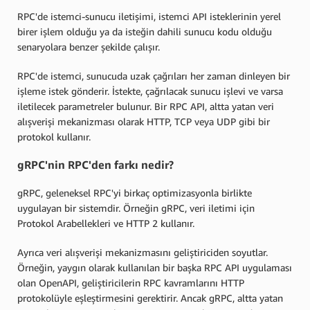
RPC'de istemci-sunucu iletişimi, istemci API isteklerinin yerel
birer işlem olduğu ya da isteğin dahili sunucu kodu olduğu
senaryolara benzer şekilde çalışır.
RPC'de istemci, sunucuda uzak çağrıları her zaman dinleyen bir
işleme istek gönderir. İstekte, çağrılacak sunucu işlevi ve varsa
iletilecek parametreler bulunur. Bir RPC API, altta yatan veri
alışverişi mekanizması olarak HTTP, TCP veya UDP gibi bir
protokol kullanır.
gRPC'nin RPC'den farkı nedir?
gRPC, geleneksel RPC'yi birkaç optimizasyonla birlikte
uygulayan bir sistemdir. Örneğin gRPC, veri iletimi için
Protokol Arabellekleri ve HTTP 2 kullanır.
Ayrıca veri alışverişi mekanizmasını geliştiriciden soyutlar.
Örneğin, yaygın olarak kullanılan bir başka RPC API uygulaması
olan OpenAPI, geliştiricilerin RPC kavramlarını HTTP
protokolüyle eşleştirmesini gerektirir. Ancak gRPC, altta yatan