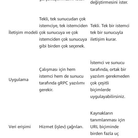
değiştirmesini ister.
Tekli, tek sunucudan çok
istemciye, tek istemciden
Tekli. Tek bir istemci
İletişim modeli
çok sunucuya ve çok
tek bir sunucuyla
istemciden çok sunucuya
iletişim kurar.
gibi birden çok seçenek.
İstemci ve sunucu
Çalışması için hem
tarafında, ortak bir
istemci hem de sunucu
yazılım gerekmeden
Uygulama
tarafında gRPC yazılımı
çok çeşitli
gerekir.
biçimlerde
uygulayabilirsiniz.
Kaynakların
tanımlanması için
Veri erişimi
Hizmet (işlev) çağrıları.
URL biçiminde
birden fazla uç