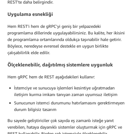
REST'te daha belirgindir.
Uygulama esnekliği
Hem REST'i hem de gRPC'yi geniş bir yelpazedeki
programlama dillerinde uygulayabilirsiniz. Bu kalite, her ikisini
de programlama ortamlarında oldukça taşınabilir hale getirir.
Böylece, neredeyse evrensel destekle en uygun birlikte
çalışabilirlik elde edilir.
Ölçeklenebilir, dağıtılmış sistemlere uygunluk
Hem gRPC hem de REST aşağıdakileri kullanır:
İstemciye ve sunucuya işlemleri kesintiye uğratmadan
iletişim kurma imkanı tanıyan zaman uyumsuz iletişim
Sunucunun istemci durumunu hatırlamasını gerektirmeyen
durum bilgisiz tasarım
Bu sayede geliştiriciler çok sayıda eş zamanlı isteğe yanıt
verebilen, hataya dayanıklı sistemler oluşturmak için gRPC ve
REST kullanabilir. Birden çok istemciyle ölçeklenebilir,