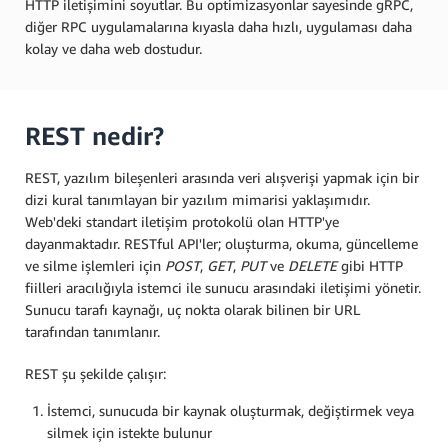
HTTP iletişimini soyutlar. Bu optimizasyonlar sayesinde gRPC,
diğer RPC uygulamalarına kıyasla daha hızlı, uygulaması daha
kolay ve daha web dostudur.
REST nedir?
REST, yazılım bileşenleri arasında veri alışverişi yapmak için bir
dizi kural tanımlayan bir yazılım mimarisi yaklaşımıdır.
Web'deki standart iletişim protokolü olan HTTP'ye
dayanmaktadır. RESTful API'ler; oluşturma, okuma, güncelleme
ve silme işlemleri için
POST
,
GET
,
PUT
ve
DELETE
gibi HTTP
fiilleri aracılığıyla istemci ile sunucu arasındaki iletişimi yönetir.
Sunucu tarafı kaynağı, uç nokta olarak bilinen bir URL
tarafından tanımlanır.
REST şu şekilde çalışır:
İstemci, sunucuda bir kaynak oluşturmak, değiştirmek veya
silmek için istekte bulunur