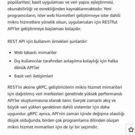
popülaritesi; basit uygulaması ve veri yapısı eşleştirmesi,
okunabilirliği ve esnekliğinden kaynaklanmaktadır. Yeni
programcıların, ister web hizmetleri geliştirmeye ister dahili
mikro hizmetlere yönelik olsun, uygulamaları için RESTful
API'ler geliştirmeye başlaması kolaydır.
REST API için kullanım örnekleri şunlardır:
Web tabanlı mimariler
Dış kullanıcılar tarafından anlaşılma kolaylığı için halka
dönük API'ler
Basit veri iletişimleri
REST'in aksine gRPC, geliştiricilerin mikro hizmet mimarileri
için dağıtılmış veri merkezleri genelinde yüksek performanslı
API'ler oluşturmasına olanak tanır. Gerçek zamanlı akış ve
büyük veri yükleri gerektiren dahili sistemler için daha
uygundur. gRPC ayrıca, API'nin zaman içinde değişme olasılığı
düşük olduğunda, birden çok programlama dilinden oluşan
mikro hizmet mimarileri için de iyi bir seçimdir.