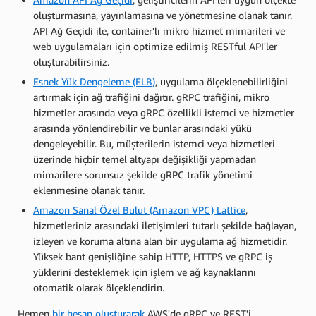
oluşturmasına, yayınlamasına ve yönetmesine olanak tanır.
API Ağ Geçidi ile, container'lı mikro hizmet mimarileri ve
web uygulamaları için optimize edilmiş RESTful API'ler
oluşturabilirsiniz.
Esnek Yük Dengeleme (ELB)
, uygulama ölçeklenebilirliğini
artırmak için ağ trafiğini dağıtır. gRPC trafiğini, mikro
hizmetler arasında veya gRPC özellikli istemci ve hizmetler
arasında yönlendirebilir ve bunlar arasındaki yükü
dengeleyebilir. Bu, müşterilerin istemci veya hizmetleri
üzerinde hiçbir temel altyapı değişikliği yapmadan
mimarilere sorunsuz şekilde gRPC trafik yönetimi
eklenmesine olanak tanır.
Amazon Sanal Özel Bulut (Amazon VPC) Lattice
,
hizmetleriniz arasındaki iletişimleri tutarlı şekilde bağlayan,
izleyen ve koruma altına alan bir uygulama ağ hizmetidir.
Yüksek bant genişliğine sahip HTTP, HTTPS ve gRPC iş
yüklerini desteklemek için işlem ve ağ kaynaklarını
otomatik olarak ölçeklendirin.
Hemen
bir hesap oluşturarak
AWS'de gRPC ve REST'i