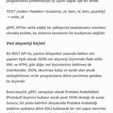
programlama yöntemleriyle iyi uyum sağlar. İşte bir örnek:
POST /orders <headers> (customer_id, item_id, item_quantity)
-> order_id
gRPC API'ler varlık odaklı bir yaklaşımla tasarlamanız mümkün
olmakla birlikte, bu sistemin kendisinin bir kısıtlaması değildir.
Veri alışverişi biçimi
Bir REST API ile, yazılım bileşenleri arasında iletilen veri
yapıları tipik olarak JSON veri alışverişi biçiminde ifade edilir.
XML ve HTML gibi diğer veri biçimlerinin iletilmesi de
mümkündür. JSON, okunması kolay ve esnek olan ancak
serileştirilmesi ve bir programlama diline çevrilmesi gereken
bir biçimdir.
Buna karşılık, gRPC varsayılan olarak Protokol Arabellekleri
(Protobuf) biçimini kullanır ancak yerel JSON desteği de sunar.
Sunucu, bir proto-belirtim dosyasında Protokol Arabelleği
arabirim açıklama dilini (IDL) kullanarak bir veri yapısı tanımlar.