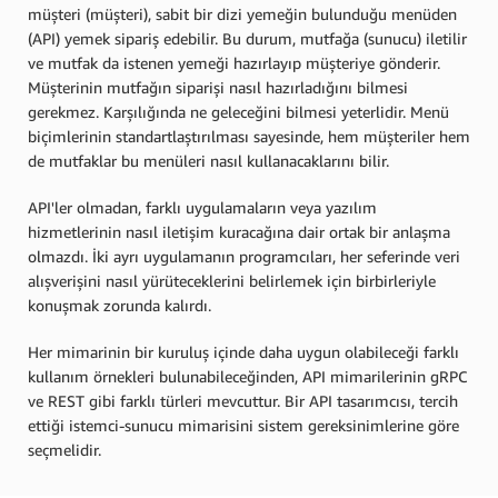
müşteri (müşteri), sabit bir dizi yemeğin bulunduğu menüden
(API) yemek sipariş edebilir. Bu durum, mutfağa (sunucu) iletilir
ve mutfak da istenen yemeği hazırlayıp müşteriye gönderir.
Müşterinin mutfağın siparişi nasıl hazırladığını bilmesi
gerekmez. Karşılığında ne geleceğini bilmesi yeterlidir. Menü
biçimlerinin standartlaştırılması sayesinde, hem müşteriler hem
de mutfaklar bu menüleri nasıl kullanacaklarını bilir.
API'ler olmadan, farklı uygulamaların veya yazılım
hizmetlerinin nasıl iletişim kuracağına dair ortak bir anlaşma
olmazdı. İki ayrı uygulamanın programcıları, her seferinde veri
alışverişini nasıl yürüteceklerini belirlemek için birbirleriyle
konuşmak zorunda kalırdı.
Her mimarinin bir kuruluş içinde daha uygun olabileceği farklı
kullanım örnekleri bulunabileceğinden, API mimarilerinin gRPC
ve REST gibi farklı türleri mevcuttur. Bir API tasarımcısı, tercih
ettiği istemci-sunucu mimarisini sistem gereksinimlerine göre
seçmelidir.