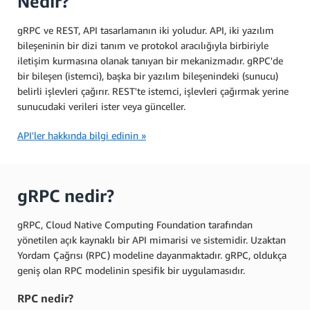
Nedir?
gRPC ve REST, API tasarlamanın iki yoludur. API, iki yazılım
bileşeninin bir dizi tanım ve protokol aracılığıyla birbiriyle
iletişim kurmasına olanak tanıyan bir mekanizmadır. gRPC'de
bir bileşen (istemci), başka bir yazılım bileşenindeki (sunucu)
belirli işlevleri çağırır. REST'te istemci, işlevleri çağırmak yerine
sunucudaki verileri ister veya günceller.
API'ler hakkında bilgi edinin »
gRPC nedir?
gRPC, Cloud Native Computing Foundation tarafından
yönetilen açık kaynaklı bir API mimarisi ve sistemidir. Uzaktan
Yordam Çağrısı (RPC) modeline dayanmaktadır. gRPC, oldukça
geniş olan RPC modelinin spesifik bir uygulamasıdır.
RPC nedir?