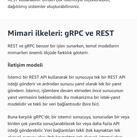
dağıtılmış sistemler oluşturabilirsiniz.
Mimari ilkeleri: gRPC ve REST
REST ve gRPC benzer bir işlev sunarken, temel modellerin
mimarileri önemli ölçüde farklılık gösterir.
İletişim modeli
İstemci bir REST API kullanarak bir sunucuya tek bir REST API
isteği gönderir ve ardından sunucu yanıt olarak tek bir yanıt
gönderir. İstemci, işlemlere devam etmeden önce sunucunun
yanıt vermesini beklemelidir. Bu mekanizma bir istek-yanıt
modelidir ve tekli bir veri bağlantısıdır (bire bir).
Buna karşılık gRPC'de, bir istemci sunucuya, sunucudan bir veya
birden çok yanıtla sonuçlanabilecek bir veya daha fazla API
isteği gönderebilir. Veri bağlantıları tekli (tek kaynaktan tek
alıcıya), sunucu akışı (tek kaynaktan çok alıcıya), istemci akışı