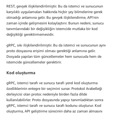
REST, gevşek ilişkilendirilmiştir. Bu da istemci ve sunucunun
karşılıklı uygulamaları hakkında hiçbir şey bilmelerine gerek
olmadığı anlamına gelir. Bu gevşek ilişkilendirme, API'nin
zaman içinde gelişmesini kolaylaştırır. Bunun nedeni, sunucu
tanımlarındaki bir değişikliğin istemcide mutlaka bir kod
değişikliği gerektirmemesidir.
gRPC, sıkı ilişkilendirilmiştir. Bu da istemci ve sunucunun aynı
proto dosyasına erişimi olması gerektiği anlamına gelir.
Dosyada yapılan tüm güncellemeler hem sunucuda hem de
istemcide güncellemeler gerektirir.
Kod oluşturma
gRPC, istemci tarafı ve sunucu tarafı yerel kod oluşturma
özelliklerinin entegre bir seçimini sunar. Protokol Arabelleği
derleyicisi olan protoc nedeniyle birden fazla dilde
kullanılabilirler. Proto dosyasında yapıyı tanımladıktan sonra
gRPC, istemci tarafı ve sunucu tarafı kodunu oluşturur. Kod
oluşturma, API geliştirme sürecinin daha az zaman almasını