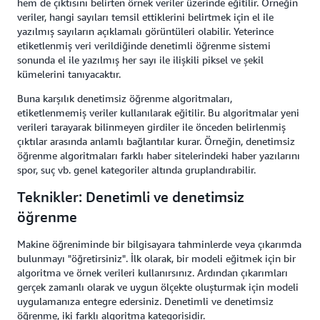
hem de çıktısını belirten örnek veriler üzerinde eğitilir. Örneğin
veriler, hangi sayıları temsil ettiklerini belirtmek için el ile
yazılmış sayıların açıklamalı görüntüleri olabilir. Yeterince
etiketlenmiş veri verildiğinde denetimli öğrenme sistemi
sonunda el ile yazılmış her sayı ile ilişkili piksel ve şekil
kümelerini tanıyacaktır.
Buna karşılık denetimsiz öğrenme algoritmaları,
etiketlenmemiş veriler kullanılarak eğitilir. Bu algoritmalar yeni
verileri tarayarak bilinmeyen girdiler ile önceden belirlenmiş
çıktılar arasında anlamlı bağlantılar kurar. Örneğin, denetimsiz
öğrenme algoritmaları farklı haber sitelerindeki haber yazılarını
spor, suç vb. genel kategoriler altında gruplandırabilir.
Teknikler: Denetimli ve denetimsiz
öğrenme
Makine öğreniminde bir bilgisayara tahminlerde veya çıkarımda
bulunmayı "öğretirsiniz". İlk olarak, bir modeli eğitmek için bir
algoritma ve örnek verileri kullanırsınız. Ardından çıkarımları
gerçek zamanlı olarak ve uygun ölçekte oluşturmak için modeli
uygulamanıza entegre edersiniz. Denetimli ve denetimsiz
öğrenme, iki farklı algoritma kategorisidir.