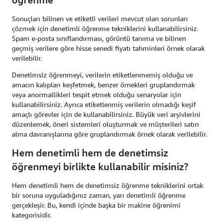
Sonuçları bilinen ve etiketli verileri mevcut olan sorunları
çözmek için denetimli öğrenme tekniklerini kullanabilirsiniz.
Spam e-posta sınıflandırması, görüntü tanıma ve bilinen
geçmiş verilere göre hisse senedi fiyatı tahminleri örnek olarak
verilebilir.
Denetimsiz öğrenmeyi, verilerin etiketlenmemiş olduğu ve
amacın kalıpları keşfetmek, benzer örnekleri gruplandırmak
veya anormallikleri tespit etmek olduğu senaryolar için
kullanabilirsiniz. Ayrıca etiketlenmiş verilerin olmadığı keşif
amaçlı görevler için de kullanabilirsiniz. Büyük veri arşivlerini
düzenlemek, öneri sistemleri oluşturmak ve müşterileri satın
alma davranışlarına göre gruplandırmak örnek olarak verilebilir.
Hem denetimli hem de denetimsiz
öğrenmeyi birlikte kullanabilir misiniz?
Hem denetimli hem de denetimsiz öğrenme tekniklerini ortak
bir soruna uyguladığınız zaman, yarı denetimli öğrenme
gerçekleşir. Bu, kendi içinde başka bir makine öğrenimi
kategorisidir.