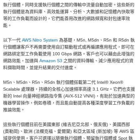
執行個體，同時支援執行個體之間的傳輸中流量自動加密。這些新的
執行個體是為資料庫、高效能運算、分析、大數據和記憶體內快取等
等的工作負載而設計的，它們能善用改進的網路頻寬和封包速率效
能。
以下一代
AWS Nitro System
為基礎，M5n, M5dn、R5n 和 R5dn 執
行個體讓客戶不再需要使用自訂驅動程式或再編譯應用程式，即可在
網路綁定型工作負載使用 100 Gbps 網路。客戶也可以藉由此增強的
網路效能，加速與
Amazon S3
之間的資料傳輸、減少應用程式的資
料擷取時間，並提升結果的交付速度。
M5n、M5dn、R5n、R5dn 執行個體搭載第二代 Intel® Xeon®
Scalable 處理器，持續的全核心加速頻率高達 3.1 GHz。它們也支援
新的 Intel 向量神經網路指令集 (AVX-512 VNNI)，有助於加速典型的
機器學習操作，例如卷積，而且能自動提高各種深度學習工作負載的
推論效能。
這些執行個體目前在美國東部 (維吉尼亞北部、俄亥俄)、美國西部
(奧勒岡)、歐洲 (法欄克福、愛爾蘭) 和亞太區域 (新加坡) 等 AWS 區
域提供使用。客戶可選擇以隨需執行個體、預留執行個體或 Spot 執