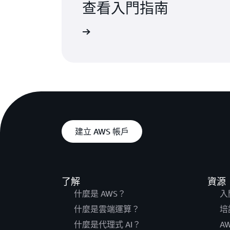
查看入門指南
進一步了解
建立 AWS 帳戶
了解
資源
什麼是 AWS？
入
什麼是雲端運算？
培
什麼是代理式 AI？
A