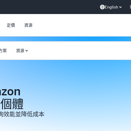
English
定價
資源
方案
資源
zon
執行個體
詢效能並降低成本