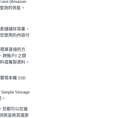
ice (Amazon
速查詢的效能。
料倉儲儲存容量，
為您使用的內容付
種簡單直接的方
區域、跨帳戶) 之間
資料或複製資料。
現本機 SSD
le Storage
時間。
為何，您都可以在幾
的快照並將其還原