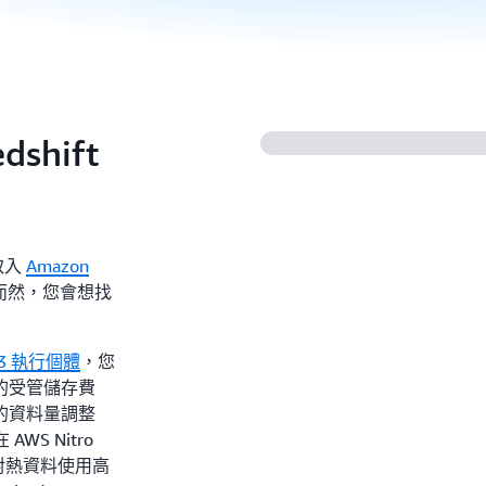
shift
取入
Amazon
而然，您會想找
 RA3 執行個體
，您
的受管儲存費
的資料量調整
S Nitro
能對熱資料使用高