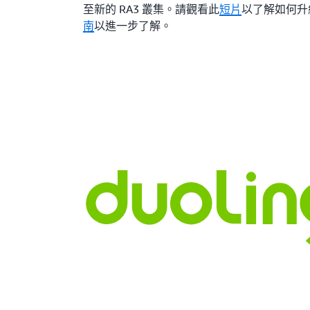
至新的 RA3 叢集。請觀看此
短片
以了解如何升
南
以進一步了解。