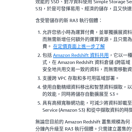
效能的 SSD、對冷資料使用 Simple Storage Serv
S3)，於是可發揮易用、經濟的儲存，且又快
含受管儲存的新 RA3 執行個體：
允許您依小時為運算付費，並單獨擴展資
而無需新增任何額外的運算資源，且只需
費。
在定價頁面上進一步了解
包括
Amazon Redshift 資料共用
，它以一
式，在 Amazon Redshift 資料倉儲 (跨
安全地共用交易一致的資料，而無需移動
支援跨 VPC 存取和多可用區域部署。
使用自動精細資料移出和智慧資料擷取，以實
的效能，同時將儲存自動擴展至 S3。
具有高頻寬聯網功能，可減少將資料卸載至 Simp
Service (Amazon S3) 和從中擷取資料的
無論您目前的 Amazon Redshift 叢集規模
分鐘內升級至 RA3 執行個體。只需建立叢集