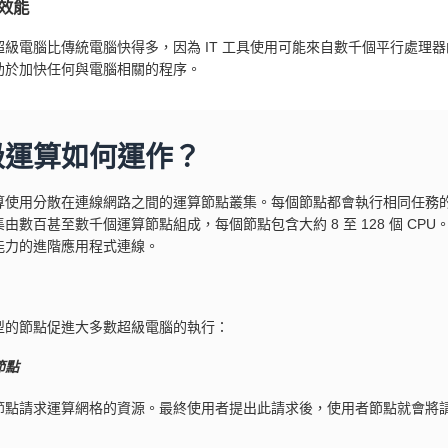
效能
超級電腦比傳統電腦快得多，因為 IT 工具使用可能來自數千個平行處理器
助於加快任何與電腦相關的程序。
級運算如何運作？
算使用分散在連線網路之間的運算節點叢集。每個節點都會執行相同任務
由數百甚至數千個運算節點組成，每個節點包含大約 8 至 128 個 C
能力的進階應用程式連線。
型的節點促進大多數超級電腦的執行：
節點
節點請求運算網格的資源。最終使用者提出此請求後，使用者節點就會將