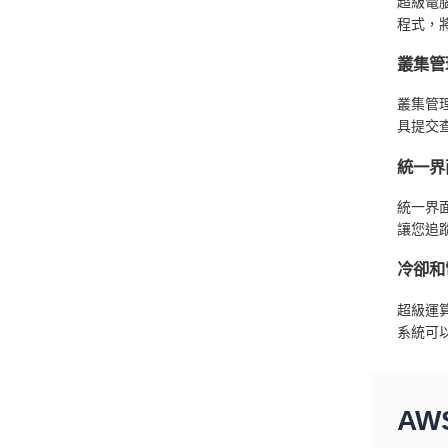
超級電
程式，
叢集管
叢集管
具提交
統一界
統一界
讓您追
冷卻和
超級運
系統可
A