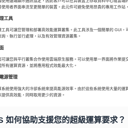
腦使用遠端顯示通訊協定，因此客戶可以在其裝置上存取資料中心或雲端
將使用者界面串流至更簡單的裝置。此元件可避免使用昂貴的專用工作站
理工具
理工具可讓您管理和部署高效能運算叢集。此工具涉及一個簡單的 GUI
查詢、執行並行處理，以及有效管理資源叢集。
面
面可讓您與平行叢集合作使用雲端原生服務。可以使用單一界面將作業提
蹤所有運算資源，並將應用程式效能最大化。
電源管理
算系統使用強大的冷卻系統來提高能源效率。由於這些系統使用大量的運
以提供高效能，同時取用更少的資源。
WS 如何協助支援您的超級運算要求？