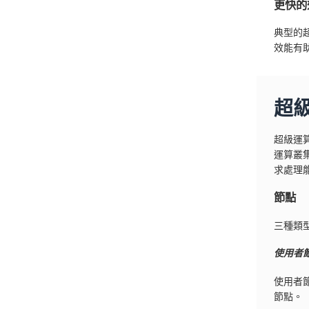
更快的
典型的
效能有
超
超級運
運算叢集
求處理
節點
三種類
使用者
使用者
節點。