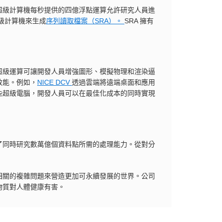
超級計算機每秒提供的四億浮點運算允許研究人員進
級計算機來生成
序列讀取檔案（SRA）。
SRA 擁有
超級運算可讓開發人員增強圖形、模擬物理和渲染逼
效能。例如，
NICE DCV
透過雲端將遠端桌面和應用
些超級電腦，開發人員可以在最佳化成本的同時實現
了同時研究數萬億個資料點所需的處理能力。從對分
相關的複雜問題來營造更加可永續發展的世界。公司
物質對人體健康有害。