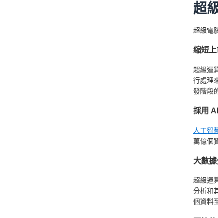
超
超級電
縮短上
超級運
行處理
發階段
採用 AI
人工智慧 
萬億個
大數據
超級運
分析和
個資料