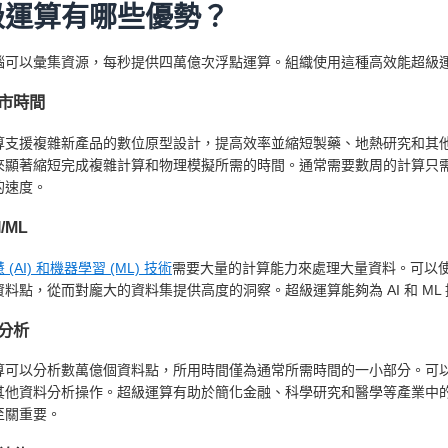
級運算有哪些優勢？
腦可以彙集資源，每秒提供四萬億次浮點運算。組織使用這種高效能超級
市時間
算支援複雜新產品的數位原型設計，提高效率並縮短製藥、地熱研究和其
來顯著縮短完成複雜計算和物理模擬所需的時間。通常需要數周的計算只
的速度。
/ML
(AI) 和
機器學習 (ML) 技術
需要大量的計算能力來處理大量資料。可以
資料點，從而對龐大的資料集提供高度的洞察。超級運算能夠為 AI 和 M
分析
算可以分析數萬億個資料點，所用時間僅為通常所需時間的一小部分。可
其他資料分析操作。超級運算有助於簡化金融、科學研究和醫學等產業中
至關重要。