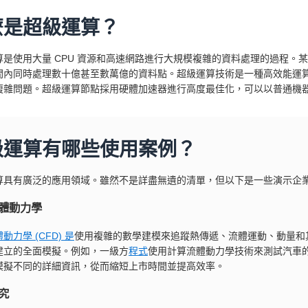
麼是超級運算？
算是使用大量 CPU 資源和高速網路進行大規模複雜的資料處理的過程。某
間內同時處理數十億甚至數萬億的資料點。超級運算技術是一種高效能運
複雜問題。超級運算節點採用硬體加速器進行高度最佳化，可以以普通機
級運算有哪些使用案例？
算具有廣泛的應用領域。雖然不是詳盡無遺的清單，但以下是一些演示企
體動力學
動力學 (CFD) 是
使用複雜的數學建模來追蹤熱傳遞、流體運動、動量和其
建立的全面模擬。例如，一級方
程式
使用計算流體動力學技術來測試汽車
模擬不同的詳細資訊，從而縮短上市時間並提高效率。
究