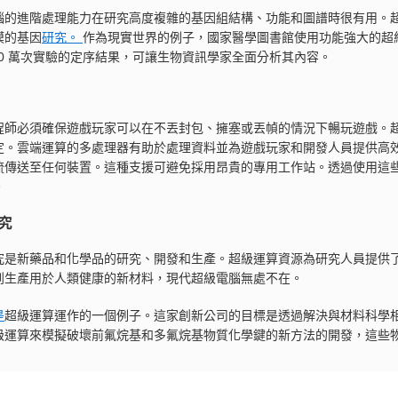
腦的進階處理能力在研究高度複雜的基因組結構、功能和圖譜時很有用。
模的基因
研究。
作為現實世界的例子，國家醫學圖書館使用功能強大的超
900 萬次實驗的定序結果，可讓生物資訊學家全面分析其內容。
程師必須確保遊戲玩家可以在不丟封包、擁塞或丟幀的情況下暢玩遊戲。
定。雲端運算的多處理器有助於處理資料並為遊戲玩家和開發人員提供高
流傳送至任何裝置。這種支援可避免採用昂貴的專用工作站。透過使用這
。
究
究是新藥品和化學品的研究、開發和生產。超級運算資源為研究人員提供
到生產用於人類健康的新材料，現代超級電腦無處不在。
是
超級運算運作的一個例子。這家創新公司的目標是透過解決與材料科學
級運算來模擬破壞前氟烷基和多氟烷基物質化學鍵的新方法的開發，這些