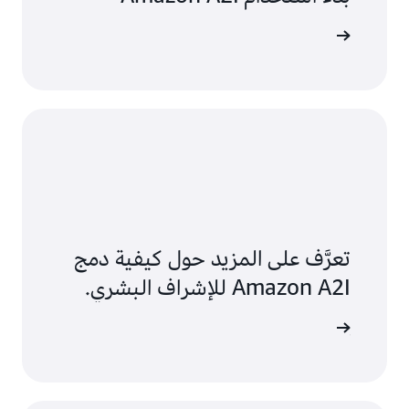
تعرَّف على المزيد حول كيفية دمج
Amazon A2I للإشراف البشري.
ل مع خبير