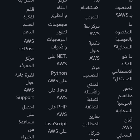
ما
بدء
مركز
اتصل بنا
المقصود
الاستخدام
البناء
قدّم
بـ AWS؟
والتطوير
التدريب
تذكرة
ما
مجموعات
لقسم
مركز ثقة
المقصود
تطوير
الدعم
AWS
بالحوسبة
البرمجيات
AWS
مكتبة
السحابية؟
والأدوات
re:Post
حلول
ما هو
.NET على
AWS
مركز
الذكاء
AWS
المعرفة
مركز
الاصطناعي
Python
التصميم
نظرة عامة
المستقل؟
على AWS
حول
المنتج
محور
Java على
AWS
والأسئلة
مفاهيم
Support
AWS
التقنية
الحوسبة
الشائعة
PHP على
احصل
السحابية
AWS
على
تقارير
أمان
مساعدة
المحللين
JavaScript
AWS
من
على AWS
شركاء
السحابي
الخبراء