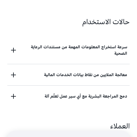
حالات الاستخدام
سرعة استخراج المعلومات المهمة من مستندات الرعاية
الصحية
يُمكنك بطريقة تلقائية معالجة مطالبات التأمين، ونماذج
معالجة الملايين من نقاط بيانات الخدمات المالية
السحب، والوصفات، ويُمكنك استخدام Amazon
Textract في تنفيذ المراجعة البشرية للبيانات الدقيقة أو
يُمكنك تحليل البيانات المهيكلة والبيانات غير المهيكلة
دمج المراجعة البشرية مع أي سير عمل تعلّم آلة
الحساسة.
التي تتراوح من طلبات القروض والرهن العقاري وحتى
الإقرارات الضريبية والفواتير.
يُمكنك نشر Amazon A2I مع خدمات الذكاء الاصطناعي
العملاء
الأخرى من AWS لتنفيذ المراجعة البشرية المتعلقة
بتنبؤات تعلّم الآلة، مثل استخراج العبارات الأساسية.