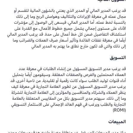
قد يرغب المدير المالي أو المدير الذي يعتني بالشؤون المالية للقسم أو
مجال عمله في معرفة الإيرادات والتكاليف وهوامش الربح وما إلى ذلك
بالنسبة لخط عمله. أما المدير المالي، فيسعى إلى الوصول إلى مؤشرات
الأداء على مستوى إجمالي يشمل جميع خطوط الأعمال، مع القدرة على
استكشاف التفاصيل ضمن كل خط أعمال على حدة. قد يرغب المدير المالي
أيضًا في معرفة نفقات الفائدة وتأثير أسعار صرف العملات والضرائب وما
إلى ذلك والتي قد تكون خارج نطاق ما يهتم به المدير المالي
التسويق
قد يرغب مدير التسويق المسؤول عن إنشاء الطلبات في معرفة عدد
العملاء المحتملين والفرص والصفقات المغلقة. وسيقومون أيضًا بتحليل
أداء قنوات توليد الطلب سواء كانت رقمية أو تقليدية. من ناحية أخرى، قد
يرغب مدير التسويق المسؤول عن تطوير العلامة التجارية في معرفة كيف
ينظر العملاء والشركاء والمنافسين والمؤثرين إلى العلامة التجارية للشركة
وما إلى ذلك. سيهتم مدير التسويق بكل من المقاييس المتعلقة بالعلامة
التجارية والطلب ويرغب في فهم العائد الإجمالي على الاستثمار التسويقي
(ROMI)
المبيعات
يركز مدير المبيعات المسؤول عن منطقة معينة ولديه هدف مبيعات محدد