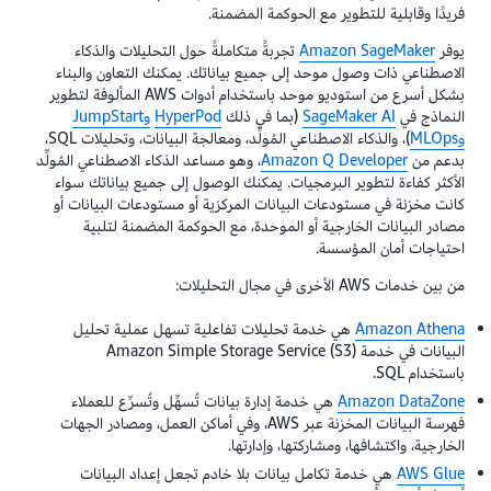
فريدًا وقابلية للتطوير مع الحوكمة المضمنة.
يوفر
Amazon SageMaker
تجربةً متكاملةً حول التحليلات والذكاء
الاصطناعي ذات وصول موحد إلى جميع بياناتك. يمكنك التعاون والبناء
بشكل أسرع من استوديو موحد باستخدام أدوات AWS المألوفة لتطوير
النماذج في
SageMaker AI
(بما في ذلك
HyperPod
وJumpStart
وMLOps
)، والذكاء الاصطناعي المُولِّد، ومعالجة البيانات، وتحليلات SQL،
بدعم من
Amazon Q Developer
، وهو مساعد الذكاء الاصطناعي المُولِّد
الأكثر كفاءة لتطوير البرمجيات. يمكنك الوصول إلى جميع بياناتك سواء
كانت مخزنة في مستودعات البيانات المركزية أو مستودعات البيانات أو
مصادر البيانات الخارجية أو الموحدة، مع الحوكمة المضمنة لتلبية
احتياجات أمان المؤسسة.
من بين خدمات AWS الأخرى في مجال التحليلات:
Amazon Athena
هي خدمة تحليلات تفاعلية تسهل عملية تحليل
البيانات في خدمة Amazon Simple Storage Service (S3)
باستخدام SQL.
Amazon DataZone
هي خدمة إدارة بيانات تُسهِّل وتُسرِّع للعملاء
فهرسة البيانات المخزنة عبر AWS، وفي أماكن العمل، ومصادر الجهات
الخارجية، واكتشافها، ومشاركتها، وإدارتها.
AWS Glue
هي خدمة تكامل بيانات بلا خادم تجعل إعداد البيانات