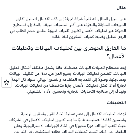
مثال
على سبيل المثال، قد تلجأ شركة تجزئة إلى ذكاء الأعمال لتحليل تقارير
المبيعات السابقة والتعرّف على أكثر المنتجات مبيعًا. بالمقابل، تستطيع
الشركة عبر تحليلات الأعمال تطبيق تقنيات تنبؤية لتقدير حجم الطلب في
الربع المقبل وضبط كميات المخزون تبعًا لذلك.
ما الفارق الجوهري بين تحليلات البيانات وتحليلات
الأعمال؟
يُعد مصطلح تحليلات البيانات مصطلحًا عامًا يشمل مختلف أشكال تحليل
البيانات. تتضمن تحليلات البيانات جميع المراحل، بدءًا من تنظيف البيانات
ومعالجتها، وصولًا إلى النمذجة المتقدمة والتصور البياني، سواء كان الهدف
تجاريًا أم لا. تمثل تحليلات الأعمال جزءًا متخصصًا من تحليلات البيانات،
وتهدف إلى معالجة التحديات التجارية وتحسين الأداء التشغيلي.
التطبيقات
تهدف تحليلات الأعمال إلى دعم عملية اتخاذ القرار وتحقيق الربحية
وتحسين كفاءة العمليات. غالبًا ما يتم تطبيق تحليلات الأعمال في الشركات
حيث تلعب البيانات دورًا محوريًا في اتخاذ الإجراءات الاستراتيجية. وعلى
النقيض من ذلك، تتسم تحليلات البيانات بطابع استكشافي في كثير من