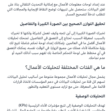
عند إعداد لوحات معلومات الأعمال مع إمكانية التحديث التلقائي بناءً على
تغيّر البيانات، ستحصل على تنبيهات توضح النقاط الإيجابية والمجالات التي
تتطلب تدخلاً لتصحيح المسار.
تحقيق التوازن الصحيح بين الصورة الكبيرة والتفاصيل
تخبرك الصورة الكبيرة إلى أين تتجه وكيف تعمل كشركة ولكنها لا تخبرك
بالسبب. لمعرفة السبب، تحتاج إلى التعمق في التفاصيل. تمنحك تحليلات
الأعمال أفضل ما في العالمين. بإمكانك إعداد لوحة تحكم شاملة تتيح لك
رؤية متكاملة لأداء عملك من جميع الزوايا. في الوقت نفسه، يمكنك التعمق
في أي مخطط على لوحة التحكم الخاصة بك لفهم سبب أدائك الجيد أو
عدم نجاحك.
ما هي الفئات المختلفة لتحليلات الأعمال؟
يشمل مجال تحليلات الأعمال مجموعة متنوعة من أساليب تحليل البيانات.
تسهم كل فئة من تحليلات البيانات في دعم المؤسسات لاتخاذ قرارات
قائمة على المعرفة، حتى مع تزايد مستوى التعقيد والتطور.
التحليلات الوصفية
تهدف التحليلات الوصفية إلى تتبع مؤشرات الأداء الرئيسية (KPIs)
والمقاييس التشغيلية الأخرى لتوفير رؤية واضحة عن الوضع الحالي للشركة.