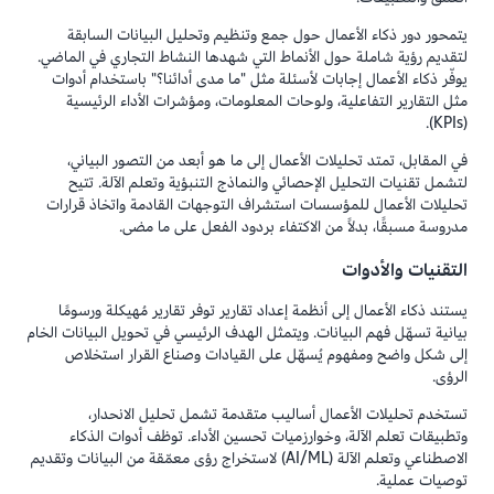
يتمحور دور ذكاء الأعمال حول جمع وتنظيم وتحليل البيانات السابقة
لتقديم رؤية شاملة حول الأنماط التي شهدها النشاط التجاري في الماضي.
يوفّر ذكاء الأعمال إجابات لأسئلة مثل "ما مدى أدائنا؟" باستخدام أدوات
مثل التقارير التفاعلية، ولوحات المعلومات، ومؤشرات الأداء الرئيسية
(KPIs).
في المقابل، تمتد تحليلات الأعمال إلى ما هو أبعد من التصور البياني،
لتشمل تقنيات التحليل الإحصائي والنماذج التنبؤية وتعلم الآلة. تتيح
تحليلات الأعمال للمؤسسات استشراف التوجهات القادمة واتخاذ قرارات
مدروسة مسبقًا، بدلاً من الاكتفاء بردود الفعل على ما مضى.
التقنيات والأدوات
يستند ذكاء الأعمال إلى أنظمة إعداد تقارير توفر تقارير مُهيكلة ورسومًا
بيانية تسهّل فهم البيانات. ويتمثل الهدف الرئيسي في تحويل البيانات الخام
إلى شكل واضح ومفهوم يُسهّل على القيادات وصناع القرار استخلاص
الرؤى.
تستخدم تحليلات الأعمال أساليب متقدمة تشمل تحليل الانحدار،
وتطبيقات تعلم الآلة، وخوارزميات تحسين الأداء. توظف أدوات الذكاء
الاصطناعي وتعلم الآلة (AI/ML) لاستخراج رؤى معمّقة من البيانات وتقديم
توصيات عملية.