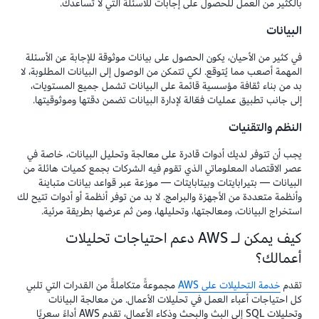
بالكثير من العمل للحصول على إجابات للأسئلة التي لا تساعدك.
البيانات
في كثير من الأحيان، يكون الحصول على بيانات موثوقة للإجابة عن الأسئلة
المهمة أصعب مما يُتوقع. لكي تتمكن من الوصول إلى البيانات المطلوبة، لا
بد من بناء ثقافة مؤسسية قائمة على البيانات تشمل جميع المستويات،
إلى جانب تطبيق عمليات فعّالة لإدارة البيانات تضمن دقتها وموثوقيتها.
النظم والتقنيات
يجب أن تتوفر لديك أدوات قادرة على معالجة وتحليل البيانات، خاصة في
عصر الاقتصاد المعلوماتي الذي تقوم فيه الشركات بجمع كميات هائلة من
البيانات — بتيرابايتات وبيتابايتات — موزعة عبر قواعد بيانات متباينة
وأنظمة متعددة من الأجهزة والبرامج. لا بد من توفر أنظمة أو أدوات تتيح لك
استخراج البيانات، ومعالجتها، وتحليلها، ومن ثم عرضها بطريقة مرئية.
كيف يمكن لـ AWS دعم احتياجات تحليلات
أعمالك؟
تقدم
خدمة التحليلات على AWS
مجموعةً متكاملةً من القدرات التي تلبي
كل احتياجات أعباء العمل في تحليلات الأعمال. من معالجة البيانات
وتحليلات SQL إلى البث والبحث وذكاء الأعمال، تقدم AWS أداءً سعريًا