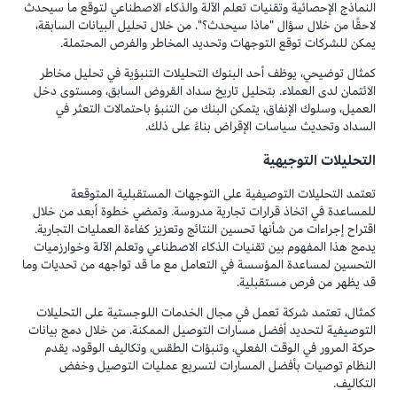
النماذج الإحصائية وتقنيات تعلم الآلة والذكاء الاصطناعي لتوقع ما سيحدث
لاحقًا من خلال سؤال "ماذا سيحدث؟". من خلال تحليل البيانات السابقة،
يمكن للشركات توقع التوجهات وتحديد المخاطر والفرص المحتملة.
كمثال توضيحي، يوظف أحد البنوك التحليلات التنبؤية في تحليل مخاطر
الائتمان لدى العملاء. بتحليل تاريخ سداد القروض السابق، ومستوى دخل
العميل، وسلوك الإنفاق، يتمكن البنك من التنبؤ باحتمالات التعثر في
السداد وتحديث سياسات الإقراض بناءً على ذلك.
التحليلات التوجيهية
تعتمد التحليلات التوصيفية على التوجهات المستقبلية المتوقعة
للمساعدة في اتخاذ قرارات تجارية مدروسة. وتمضي خطوة أبعد من خلال
اقتراح إجراءات من شأنها تحسين النتائج وتعزيز كفاءة العمليات التجارية.
يدمج هذا المفهوم بين تقنيات الذكاء الاصطناعي وتعلم الآلة وخوارزميات
التحسين لمساعدة المؤسسة في التعامل مع ما قد تواجهه من تحديات وما
قد يظهر من فرص مستقبلية.
كمثال، تعتمد شركة تعمل في مجال الخدمات اللوجستية على التحليلات
التوصيفية لتحديد أفضل مسارات التوصيل الممكنة. من خلال دمج بيانات
حركة المرور في الوقت الفعلي، وتنبؤات الطقس، وتكاليف الوقود، يقدم
النظام توصيات بأفضل المسارات لتسريع عمليات التوصيل وخفض
التكاليف.