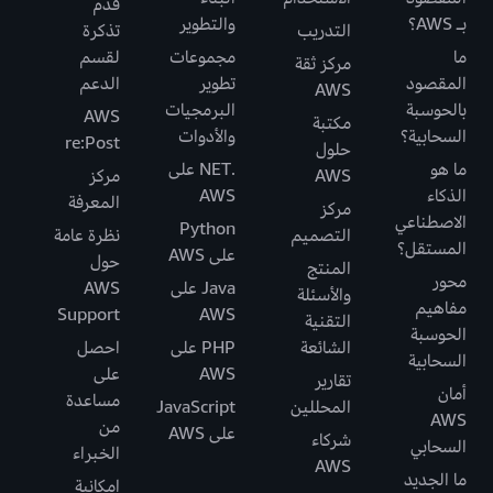
قدّم
بـ AWS؟
والتطوير
التدريب
تذكرة
ما
مجموعات
لقسم
مركز ثقة
المقصود
تطوير
الدعم
AWS
بالحوسبة
البرمجيات
AWS
مكتبة
السحابية؟
والأدوات
re:Post
حلول
ما هو
.NET على
AWS
مركز
الذكاء
AWS
المعرفة
مركز
الاصطناعي
Python
التصميم
نظرة عامة
المستقل؟
على AWS
حول
المنتج
محور
Java على
AWS
والأسئلة
مفاهيم
Support
AWS
التقنية
الحوسبة
الشائعة
PHP على
احصل
السحابية
AWS
على
تقارير
أمان
مساعدة
المحللين
JavaScript
AWS
من
على AWS
شركاء
السحابي
الخبراء
AWS
ما الجديد
إمكانية