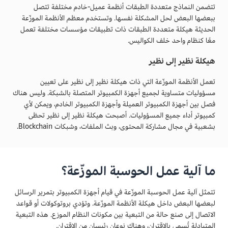
تتضمن النماذج متعددة الطبقات أنظمة عميل-خادم مختلفة تتصل
ببعضها البعض لحل المشكلة نفسها. وتستخدم معظم الأنظمة الموزّعة
الحديثة هيكلة متعددة الطبقات ذات تطبيقات مؤسسات مختلفة تعمل
معًا كنظام واحد خلف الكواليس.
هيكلة نظير إلى نظير
تعمل الأنظمة الموزّعة التي ذات هيكلة نظير إلى نظير على تعيين
مسؤوليات متساوية لجميع أجهزة الكمبيوتر المتصلة بالشبكة. وليس هناك
فصل بين أجهزة الكمبيوتر العميلة وأجهزة الكمبيوتر الخادم، ويمكن لأي
كمبيوتر أداء جميع المسؤوليات. أصبحت هيكلة نظير إلى نظير تحظى
بشعبية في مجال مشاركة المحتوى، وبث الملفات، وشبكات Blockchain.
ما آلية عمل الحوسبة الموزّعة؟
تتمثل آلية عمل الحوسبة الموزّعة في قيام أجهزة الكمبيوتر بتمرير الرسائل
لبعضها البعض داخل هيكلة الأنظمة الموزّعة. وتؤدي بروتوكولات أو قواعد
الاتصال إلى صنع حالة من التبعية بين مكونات النظام الموزع. هذه التبعية
المتبادلة تُسمى بالاقتران، وهناك نوعان رئيسان من الاقتران.