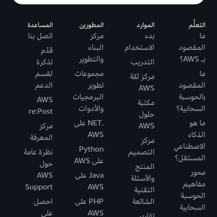
التعلُّم
الموارد
المطورين
المساعدة
ما
بدء
مركز
اتصل بنا
المقصود
الاستخدام
البناء
قدّم
بـ AWS؟
والتطوير
التدريب
تذكرة
ما
مجموعات
لقسم
مركز ثقة
المقصود
تطوير
الدعم
AWS
بالحوسبة
البرمجيات
AWS
مكتبة
السحابية؟
والأدوات
re:Post
حلول
ما هو
.NET على
AWS
مركز
الذكاء
AWS
المعرفة
مركز
الاصطناعي
Python
التصميم
نظرة عامة
المستقل؟
على AWS
حول
المنتج
محور
Java على
AWS
والأسئلة
مفاهيم
Support
AWS
التقنية
الحوسبة
الشائعة
PHP على
احصل
السحابية
AWS
على
تقارير