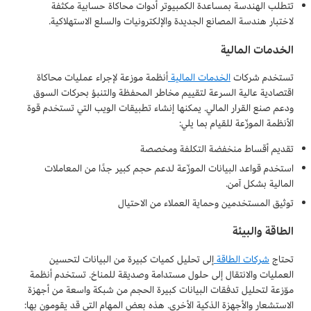
تتطلب الهندسة بمساعدة الكمبيوتر أدوات محاكاة حسابية مكثفة
لاختبار هندسة المصانع الجديدة والإلكترونيات والسلع الاستهلاكية.
الخدمات المالية
تستخدم شركات
الخدمات المالية
أنظمة موزعة لإجراء عمليات محاكاة
اقتصادية عالية السرعة لتقييم مخاطر المحفظة والتنبؤ بحركات السوق
ودعم صنع القرار المالي. يمكنها إنشاء تطبيقات الويب التي تستخدم قوة
الأنظمة الموزّعة للقيام بما يلي:
تقديم أقساط منخفضة التكلفة ومخصصة
استخدم قواعد البيانات الموزّعة لدعم حجم كبير جدًا من المعاملات
المالية بشكل آمن.
توثيق المستخدمين وحماية العملاء من الاحتيال
الطاقة والبيئة
تحتاج
شركات الطاقة
إلى تحليل كميات كبيرة من البيانات لتحسين
العمليات والانتقال إلى حلول مستدامة وصديقة للمناخ. تستخدم أنظمة
موّزعة لتحليل تدفقات البيانات كبيرة الحجم من شبكة واسعة من أجهزة
الاستشعار والأجهزة الذكية الأخرى. هذه بعض المهام التي قد يقومون بها: