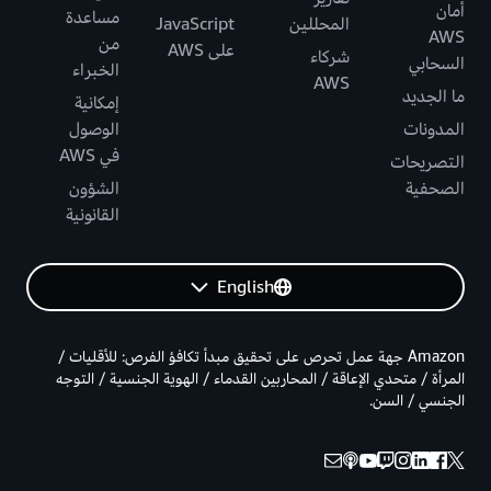
أمان
مساعدة
المحللين
JavaScript
AWS
من
على AWS
شركاء
السحابي
الخبراء
AWS
ما الجديد
إمكانية
المدونات
الوصول
في AWS
التصريحات
الصحفية
الشؤون
القانونية
English
Amazon جهة عمل تحرص على تحقيق مبدأ تكافؤ الفرص: للأقليات /
المرأة / متحدي الإعاقة / المحاربين القدماء / الهوية الجنسية / التوجه
الجنسي / السن.