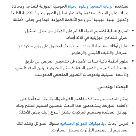
تستخدم
الرعاية الصحية وعلوم الحياة
الحوسبة الموزعة لنمذجة ومحاكاة
بيانات علوم الحياة المعقدة. وقد صار تحليل الصور وبحوث الأدوية الطبية
وتحليل البنية الجينية أسرع مع الأنظمة الموزّعة. فيما يلي بعض الأمثلة:
تسريع عملية تصميم الدواء القائم على الهيكل من خلال التمثيل
المرئي للنماذج الجزيئية في ثلاثة أبعاد.
تقليل أوقات معالجة البيانات الجينومية للحصول على رؤى مبكرة عن
السرطان والتليف الكيسي والزهايمر.
تطوير أنظمة ذكية تساعد الأطباء في تشخيص المرضى عن طريق
معالجة كم كبير من الصور المعقدة، مثل التصوير بالرنين المغناطيسي،
والأشعة السينية، وفحوصات التصوير المقطعي المحوسب.
البحث الهندسي
يمكن للمهندسين محاكاة مفاهيم الفيزياء والميكانيكا المعقّدة على
الأنظمة الموّزعة. يستخدمون هذا البحث لتحسين تصميم المنتج وبناء
الهياكل المعقّدة وتصميم المركبات بشكل أسرع. إليك بعض الأمثلة:
تدرس أبحاث
ديناميكيات الموائع الحسابية
سلوك السوائل وتنفذ تلك
المفاهيم في تصميم الطائرات وسباق السيارات.