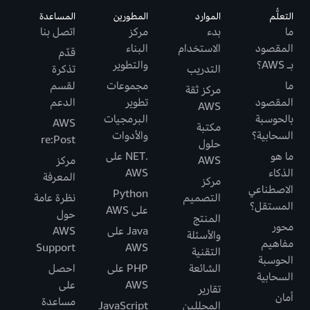
التعلُّم
الموارد
المطورين
المساعدة
ما
بدء
مركز
اتصل بنا
المقصود
الاستخدام
البناء
قدّم
بـ AWS؟
والتطوير
التدريب
تذكرة
ما
مجموعات
لقسم
مركز ثقة
المقصود
تطوير
الدعم
AWS
بالحوسبة
البرمجيات
AWS
مكتبة
السحابية؟
والأدوات
re:Post
حلول
ما هو
.NET على
AWS
مركز
الذكاء
AWS
المعرفة
مركز
الاصطناعي
Python
التصميم
نظرة عامة
المستقل؟
على AWS
حول
المنتج
محور
Java على
AWS
والأسئلة
مفاهيم
Support
AWS
التقنية
الحوسبة
الشائعة
PHP على
احصل
السحابية
AWS
على
تقارير
أمان
مساعدة
المحللين
JavaScript