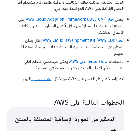
الويب الحديثة، يمكنك توفير التكاليف والوقت والموارد باستخدام أُطر
العمل القائمة على AWS الموضحة فيما يلي:
يعمل
إطار AWS Cloud Adoption Framework (AWS CAF)
على
تسريع استعدادك للسحابة من خلال أفضل الممارسات عبر إمكانات
الأعمال المختلفة
تُعد AWS Cloud Development Kit (AWS CDK)
إطارًا يمكن
للمطورين استخدامه لنشر موارد السحابة بلغات البرمجة المفضلة
لديهم
باستخدام
TensorFlow على AWS
، يمكن لمهندسي التعلم الآلي
تدريب نماذج التعلم العميق ونشرها بسرعة في السحابة
ابدأ باستخدام أطر العمل على AWS من خلال
إنشاء حساب
اليوم.
الخطوات التالية على AWS
التحقق من الموارد الإضافية المتعلقة بالمنتج
مطوّرين