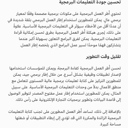
تحسين جودة التعليمات البرمجية
تحتوي أُطر العمل البرمجية على مكونات برمجية مصممة وفقًا لمعيار
برمجي عالٍ. يمكن للمطورين استخدام إطار العمل البرمجي بثقة شديدة في
أن عددًا أقل من الأخطاء سيؤثر في التعليمات البرمجية الأساسية. علاوةً
على ذلك، يُجرى هيكلة أُطر العمل البرمجية بطرق تحسن إمكانية قراءة
التعليمات البرمجية. يمكن لفرق البرامج التعاون بسهولة أكبر عندما
يتشاركون فهمًا موحدًا لسير عمل البرامج الذي يلخصه إطار العمل.
تقليل وقت التطوير
تحسن أُطر العمل البرمجية كفاءة البرمجة، ويمكن للمؤسسات استخدامها
لإصدار تطبيقات وظيفية بشكل أسرع. من خلال إطار برمجي جيد، يمكن
للمطورين التركيز على كتابة تعليمات برمجية عالية المستوى تتعامل مع
منطق الأعمال بدلاً من وحدات التعليمات البرمجية الأساسية. على سبيل
المثال، يمكن للمطورين استخدام إطار عمل مفتوح المصدر لتوفير الوصول
إلى قاعدة البيانات وتطوير برمجيات التجارة الإلكترونية على رأس ذلك.
بالإضافة إلى ذلك، تساعد أُطر العمل المطورين على تجنب كتابة التعليمات
البرمجية الزائدة والمكررة التي قد تؤدي إلى إبطاء التطبيقات أو شغلها
مساحة كبيرة.