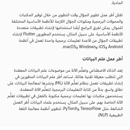
المادية.
تقلل أطر عمل تطوير الجوّال وقت التطوير من خلال توفير المكتبات
والمحولات البرمجية ومكونات الجوّال اللازمة للأنظمة الأساسية المختلفة
للجوال. يمكن لفرق البرامج أيضًا استخدامها لإنشاء تطبيقات متعددة
الأنظمة الأساسية. على سبيل المثال، يستخدم المطورون Flutter لإنشاء
تطبيقات الجوّال من قاعدة تعليمات برمجية واحدة تعمل في أنظمة
Android وiOS وWindows وmacOS.
أطر عمل علم البيانات
يُعد الذكاء الاصطناعي وتعلُّم الآلة من موضوعات علم البيانات المعقدة
التي تتطلب معرفة تقنية هائلة. تساعد أطر علم البيانات المطورين في
إنشاء تطبيقات تعمل بنظام تعلُّم الآلة (ML) ونشرها لمعالجة البيانات على
نطاق واسع. بدلاً من كتابة التعليمات البرمجية لتعلُّم الآلة المعقدة،
يستخدمون مكتبات بها تعليمات برمجية مكتوبة بالفعل في تطبيقات تعلُّم
الآلة الخاصة بهم. على سبيل المثال، يستخدم علماء البيانات أُطر العمل
الشائعة، مثل TensorFlow وPyTorch، لتطوير أنظمة معالجة اللغة
الطبيعية (NLP).