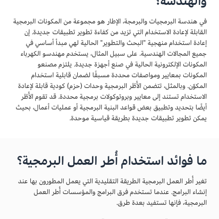
والهندسة؟
في هندسة البرمجيات والبرمجة، الإطار هو مجموعة من المكونات البرمجية
القابلة لإعادة الاستخدام التي تزيد من كفاءة تطوير تطبيقات جديدة. إن
إعادة استخدام منهجية "البحث والتطوير" الحالية لهي مبدأ أساسي في
جميع المجالات الهندسية. على سبيل المثال، يستخدم مهندسو الكهرباء
المكونات الإلكترونية الحالية في صنع أجهزة جديدة. يلتزم مصنعو
المكونات بمعايير ومواصفات محددة مسبقًا لضمان قابلية استخدام
المكوّن. وبالمثل، تتضمن الأُطُر البرمجية وحدات (حزم) كودية قابلة لإعادة
الاستخدام تستند إلى معايير وبروتوكولات برمجية محددة. قد تقوم الأُطُر
أيضًا بتحديد وتطبيق بعض قواعد البنية البرمجية أو عمليات أعمال، بحيث
يمكن تطوير تطبيقات جديدة بطريقة قياسية موحدة.
ما فوائد استخدام أُطر العمل البرمجية؟
تغير أُطر العمل البرمجية الطريقة التقليدية التي يعمل المطورون بها عند
إنشاء البرامج. عندما تستخدم فرق البرامج والمؤسسات أُطر العمل
البرمجية، فإنها تستفيد بعدة طرق.