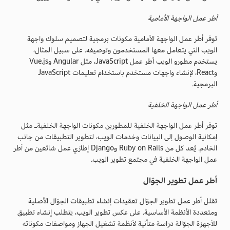
أطر عمل الواجهة الأمامية
توفر أطر عمل الواجهة الأمامية مكونات برمجية لتصميم سلوك واجهة
الويب التي يتعامل معها المستخدمون وتوصيفه. على سبيل المثال،
يستخدم مطورو الويب أطر عمل JavaScript، مثل Angular وVue.js
وReact، لإنشاء واجهات مستخدم باستخدام تعليمات JavaScript
البرمجية.
أطر عمل الواجهة الخلفية
توفر أطر عمل الواجهة الخلفية للمطورين مكونات الواجهة الخلفيةـ مثل
إمكانية الوصول إلى البيانات وخدمات الويب، لتطوير التطبيقات من جانب
الخادم. يُعد كل من Ruby on Rails وDjango إطارَي عمل شائعين من أطر
عمل الواجهة الخلفية في مجتمع تطوير الويب.
أطر عمل تطوير الجوّال
تقلل أطر عمل تطوير الجوّال تعقيدات إنشاء تطبيقات الجوّال الأصلية
ومتعددة الأنظمة الأساسية. على عكس تطوير الويب، يتطلب إنشاء تطبيق
للأجهزة الجوّالة دراسة متأنية لأنظمة تشغيل الجهاز ومواصفات مكوناته