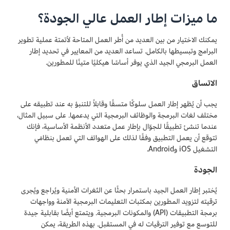
ما ميزات إطار العمل عالي الجودة؟
يمكنك الاختيار من بين العديد من أُطر العمل المتاحة لأتمتة عملية تطوير
البرامج وتبسيطها بالكامل. تساعد العديد من المعايير في تحديد إطار
العمل البرمجي الجيد الذي يوفر أساسًا هيكليًا متينًا للمطورين.
الاتساق
يجب أن يُظهر إطار العمل سلوكًا متسقًا وقابلاً للتنبؤ به عند تطبيقه على
مختلف لغات البرمجة والوظائف البرمجية التي يدعمها. على سبيل المثال،
عندما تنشئ تطبيقًا للجوّال بإطار عمل متعدد الأنظمة الأساسية، فإنك
تتوقع أن يعمل التطبيق وفقًا لذلك على الهواتف التي تعمل بنظامَي
التشغيل iOS وAndroid.
الجودة
يُختبر إطار العمل الجيد باستمرار بحثًا عن الثغرات الأمنية ويُراجع ويُجرى
ترقيته لتزويد المطورين بمكتبات التعليمات البرمجية الآمنة وواجهات
برمجة التطبيقات (API) والمكونات البرمجية. ويتمتع أيضًا بقابلية جيدة
للتوسع مع توفير الترقيات له في المستقبل. بهذه الطريقة، يمكن