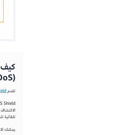
(DDoS)؟
تقدم Amazon Web Services (AWS)
eld
تلقائية لل
يمكنك الاست