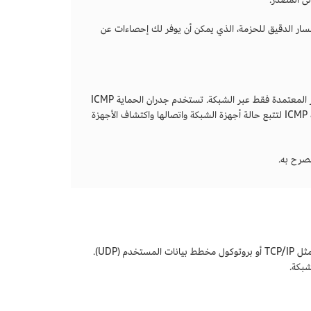
لى معلومات عن المسار الذي سلكته الحزمة. يكشف الأمر traceroute عن المسار الدقيق للحزمة، الذي يمكن أن يوفر لك إحصاءات عن
يمكنك استخدام ICMP للكشف عن حركة مرور الشبكة غير المصرح بها، والسماح بحركة المرور المعتمدة فقط عبر الشبكة. تستخدم جدران الحماية ICMP
للسماح بأنواع معينة من حركة المرور أو حظرها. ويستخدم مسؤولو الشبكة أيضًا أدوات مراقبة ICMP لتتبع حالة أجهزة الشبكة واتصالها واكتشاف الأجهزة
مصرح به.
يعمل بروتوكول رسائل التحكم بالإنترنت (ICMP) عادةً بالتزامن مع بروتوكولات الشبكة الأخرى مثل TCP/IP أو بروتوكول مخطط بيانات المستخدم (UDP).