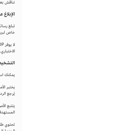
نناقش بعد ذ
الإبلاغ ع
خاص لبروتوكول مخط
الاختباري. في ح
التشخي
يمكنك استخدام ICMP لتشخيص الشبكة. وهو يُستخدم
يُرجع الرد على ارتداد ICMP. ويتحقق بشكل 
المستهدفة
الحزمة إلى جهاز توجيه وقيمة TL