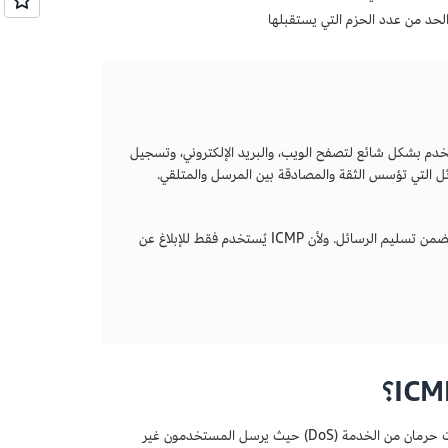
ستخدم بشكل شائع لتصفح الويب، والبريد الإلكتروني، وتسجيل
لإشارات، وهي سلسلة من الرسائل التي تؤسس الثقة والمصادقة بين المرسل والمتلقي.
في المقابل، فإن بروتوكول رسائل التحكم بالإنترنت (ICMP) يُعد بروتوكولاً بدون اتصال. فإنه لا يضمن تسليم الرسائل. ولأن ICMP يُستخدم فقط للإبلاغ عن
إن تدفقات عمليات اختبار اتصال بروتوكول رسائل التحكم بالإنترنت (ICMP) هي أحداث هجمات حرمان من الخدمة (DoS) حيث يرسل المستخدمون غير