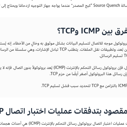
اج إلى الحد من عدد الحزم التي يستقبلها
 بين ICMP وTCP؟
و بروتوكول موجه للاتصال لتسليم البيانات بشكل موثوق به وخالٍ من الأخطاء. إنه يُ
الدخول عن بُعد، وتطبيقات نقل الملفات. يتطلب TCP تبادل ا
إن رسائل هذا البروتوكول أصغر أيضًا من حزم TCP.
مقصود بتدفقات عمليات اختبار اتصال ICMP؟