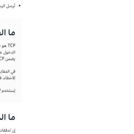
تُرسَل الرسالة Source Quench "كبح المصدر" عندما يواجه جهاز التوجيه ازدحامًا ويحت
ما الفرق
TCP ه
يضمن TCP تسليم الرسائل.
الأخطاء، ف
يُستخدم ICMP بالتزامن مع TCP لتحديد سبب فشل تسليم TCP.
ما ال