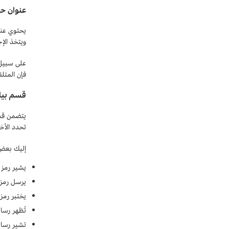
عنوان حزمة
ويتخذ الإج
على سبيل ا
فإن المتل
قسم بيانات
تحدد الأخ
إليك بعض 
يشير رمز 
يرسل رمز 
يختبر رمزا
تُظهر رسا
تشير رسالة Parameter Problem "مشكلة في المعلمة" إلى الوقت الذي يواجه فيه جهاز التوجيه