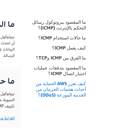
ما ال
ما المقصود ببروتوكول رسائل
التحكم بالإنترنت (ICMP)؟
ما حالات استخدام ICMP؟
أن تحدث ب
كيف يعمل ICMP؟
الرسالة.
ما الفرق بين ICMP وTCP؟
ما المقصود بتدفقات عمليات
اختبار اتصال ICMP؟
ما حال
كيف تعزز AWS الحماية من
أحداث هجمات الحرمان من
الخدمة الموزعة (DDoS)؟
تكييف ICMP للعمل مع كل من IPv4 وIPv6.
القراءة ع