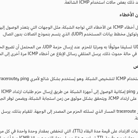
لك بعض حالات استخدام ICMP الشائعة.
ن الأخطاء
تبلغ رسائل أخطاء ICMP عن الأخطاء التي تواجه الشبكة، مثل الوجهات التي يتعذر ال
ط بيانات المستخدم (UDP)، الذي يتسم بنموذج اتصالات بدون اتصال.
لا يوفر UDP تسليمًا موثوقًا به ومرتبًا للحزم
الة حدوث ذلك، يرسل المتلقي رسائل الإبلاغ عن أخطاء ICMP مرة أخرى إلى المرسل لإبلاغه بالمشكلة.
ص
 بشكل شائع لأمري ping وtraceroute.
يخ
موثوق من زمن استجابة الشبكة، ويضمن توفر الجهاز.
يتتبع الأمر traceroute المسار الذي تسلكه الحزم من المصدر إلى الوجهة. للقيام بذلك،
.
تحتوي طلبات الارتداد على قيمة مدة البقاء (TTL)، التي تنخفض بمق
T تساوي صفرًا، يرسل جهاز التوجيه رسالة ICMP مرة أخرى إلى المصدر.