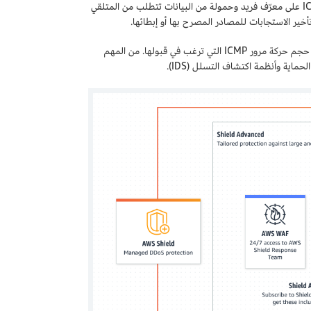
المصرح لهم العديد من طلبات ارتداد البروتوكول ICMP في فترة قصيرة. يحتوي كل طلب ICMP على معرّف فريد وحمولة من البيانات تتطلب من المتلقي
خير الاستجابات للمصادر المصرح بها أو إبطائها.
للحماية من تدفق عمليات اختبار اتصال ICMP، يجب التأكد من تكوين أجهزة شبكتك للحد من حجم حركة مرور ICMP التي ترغب في قبولها. من المهم
ماية وأنظمة اكتشاف التسلل (IDS).