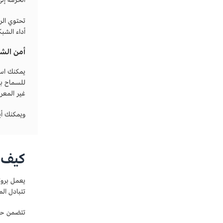
أداء الشبك
أمن الش
غير المعرو
ويمكنك أي
كيف يع
تتبادل المضيفات وأجه
تتضمن حزمة ICMP عنوان حزمة ICMP وق