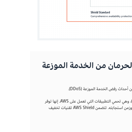
مات الحرمان من الخدمة الموزعة
اث رفض الخدمة الموزعة (DDoS).
AWS Shield عبارة عن خدمة مُدارة للحماية من هجمات الحرمان من الخدمة الموزعة (DDoS)، وهي تحمي التطبيقات التي تعمل على AWS. إنها توفر
الاكتشاف الديناميكي وعمليات التخفيف المضمنة التلقائية التي تقلل من وقت تعطل التطبيق وزمن استجابته. تتضمن AWS Shield تقنيات تخفيف