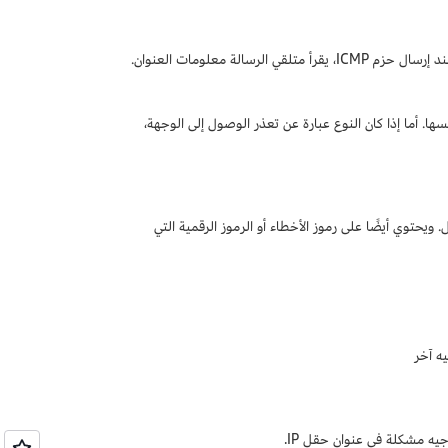
يحتوي عنوان ICMP على معلومات حول نوع الحزمة، ورمزها، والمجموع الاختباري، والمعرِّف. عند إرسال حزم ICMP، يقرأ متلقي الرسالة معلومات العنوان.
سها. أما إذا كان النوع عبارة عن تعذر الوصول إلى الوجهة،
ن IP الخاص بالوجهة أو سبب العطل. ويحتوي أيضًا على رموز الأخطاء أو الرموز الرقمية التي
ه آخر