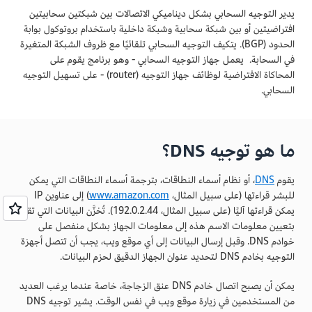
يدير التوجيه السحابي بشكل ديناميكي الاتصالات بين شبكتين سحابيتين
افتراضيتين أو بين شبكة سحابية وشبكة داخلية باستخدام بروتوكول بوابة
الحدود (BGP). يتكيف التوجيه السحابي تلقائيًا مع ظروف الشبكة المتغيرة
في السحابة. يعمل جهاز التوجيه السحابي - وهو برنامج يقوم على
المحاكاة الافتراضية لوظائف جهاز التوجيه (router) - على تسهيل التوجيه
السحابي.
ما هو توجيه DNS؟
يقوم
DNS
، أو نظام أسماء النطاقات، بترجمة أسماء النطاقات التي يمكن
للبشر قراءتها (على سبيل المثال،
www.amazon.com
) إلى عناوين IP
يمكن قراءتها آليًا (على سبيل المثال، 192.0.2.44). تُخزَّن البيانات التي تقوم
بتعيين معلومات الاسم هذه إلى معلومات الجهاز بشكل منفصل على
خوادم DNS. وقبل إرسال البيانات إلى أي موقع ويب، يجب أن تتصل أجهزة
التوجيه بخادم DNS لتحديد عنوان الجهاز الدقيق لحزم البيانات.
يمكن أن يصبح اتصال خادم DNS عنق الزجاجة، خاصة عندما يرغب العديد
من المستخدمين في زيارة موقع ويب في نفس الوقت. يشير توجيه DNS