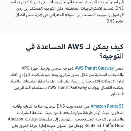
إلى استراتيجيات التوجيه المختلفة والخوارزميات التي تدير الاتصال بخادم
DNS. تساعد الاستراتيجيات المختلفة، مثل التوجيه المستند إلى زمن
الوصول والتوجيه المستند إلى الموقع الجغرافي، في إدارة حمل اتصال
خادم DNS.
كيف يمكن لـ AWS المساعدة في
التوجيه؟
تعمل
AWS Transit Gateway
كموجه سحابي وتربط أجهزة VPC
والشبكات المحلية من خلال محور مركزي. ومع نمو شبكتك، لا يؤدي تعقد
إدارة الاتصالات التدريجية إلى إبطاء نشاطك. عندما تطوِّر تطبيقات عالمية،
يمكنك الاتصال ببوابات AWS Transit Gateway باستخدام التناظر بين
المناطق.
Amazon Route 53
هي خدمة ويب DNS سحابية متاحة للغاية وقابلة
للتطوير. حيث توفر طريقة موثوقة وفعالة من حيث التكلفة للشركات
والمطورين لتوجيه المستخدمين النهائيين إلى تطبيقات الإنترنت. Amazon
Route 53 Traffic Flow يجعل من السهل عليك إدارة حركة المرور على