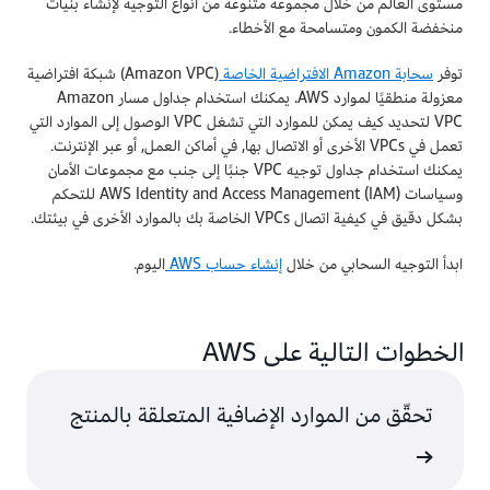
مستوى العالم من خلال مجموعة متنوعة من أنواع التوجيه لإنشاء بنيات
منخفضة الكمون ومتسامحة مع الأخطاء.
توفر
سحابة Amazon الافتراضية الخاصة
(Amazon VPC) شبكة افتراضية
معزولة منطقيًا لموارد AWS. يمكنك استخدام جداول مسار Amazon
VPC لتحديد كيف يمكن للموارد التي تشغل VPC الوصول إلى الموارد التي
تعمل في VPCs الأخرى أو الاتصال بها, في أماكن العمل, أو عبر الإنترنت.
يمكنك استخدام جداول توجيه VPC جنبًا إلى جنب مع مجموعات الأمان
وسياسات AWS Identity and Access Management (IAM) للتحكم
بشكل دقيق في كيفية اتصال VPCs الخاصة بك بالموارد الأخرى في بيئتك.
ابدأ التوجيه السحابي من خلال
إنشاء حساب AWS
اليوم.
الخطوات التالية على AWS
تحقّق من الموارد الإضافية المتعلقة بالمنتج
المحتوى