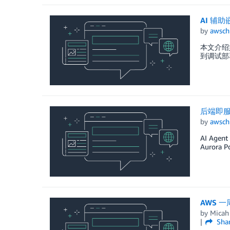
AI 辅
by
awsch
本文介绍
到调试部
后端即服
by
awsch
AI Ag
Auror
AWS 一
by
Micah
Sha