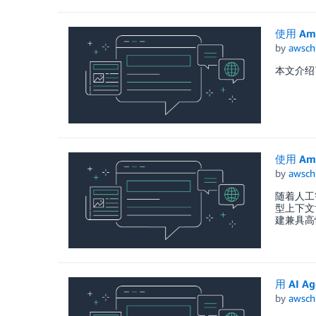
使用 Am
by
awsch
本文介绍了如
使用 Am
by
awsch
随着人工
型上下文协
建兼具高
用 AI 
by
awsch