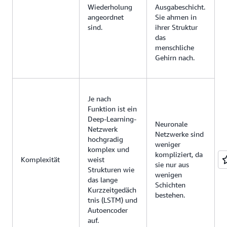
Wiederholung
Ausgabeschicht.
angeordnet
Sie ahmen in
sind.
ihrer Struktur
das
menschliche
Gehirn nach.
Je nach
Funktion ist ein
Deep-Learning-
Neuronale
Netzwerk
Netzwerke sind
hochgradig
weniger
komplex und
kompliziert, da
Komplexität
weist
sie nur aus
Strukturen wie
wenigen
das lange
Schichten
Kurzzeitgedäch
bestehen.
tnis (LSTM) und
Autoencoder
auf.