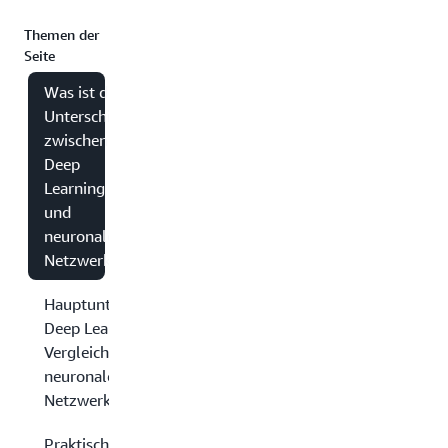
Themen der
Seite
Was ist der
Unterschied
zwischen
Deep
Learning
und
neuronalen
Netzwerken?
Hauptunterschiede:
Deep Learning im
Vergleich zu
neuronalen
Netzwerken
Praktische