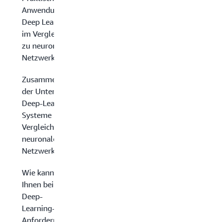
Anwendungen:
Deep Learning
im Vergleich
zu neuronalen
Netzwerken
Zusammenfassung
der Unterschiede:
Deep-Learning-
Systeme im
Vergleich zu
neuronalen
Netzwerken
Wie kann AWS
Ihnen bei Ihren
Deep-
Learning-
Anforderungen