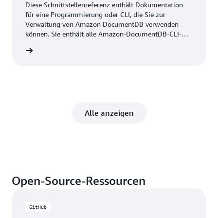
Diese Schnittstellenreferenz enthält Dokumentation
für eine Programmierung oder CLI, die Sie zur
Verwaltung von Amazon DocumentDB verwenden
können. Sie enthält alle Amazon-DocumentDB-CLI-
Befehle, die Syntax und Beispiele für häufig
ationen
verwendete Befehle.
Alle anzeigen
Open-Source-Ressourcen
GitHub