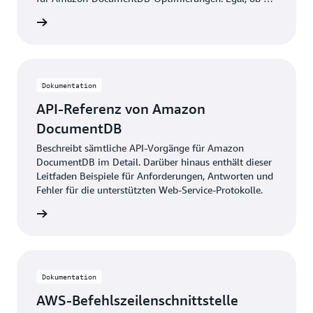
neugierig auf das Dokumentenmodell sind oder ein
erladen
begeisterter Amazon-DocumentDB-Benutzer sind, der
nach Expertenwissen sucht, dieses Amazon-
DocumentDB-Datenmodellierungsbuch ist genau das
Richtige für Sie!
Dokumentation
API-Referenz von Amazon
DocumentDB
Beschreibt sämtliche API-Vorgänge für Amazon
DocumentDB im Detail. Darüber hinaus enthält dieser
Leitfaden Beispiele für Anforderungen, Antworten und
Fehler für die unterstützten Web-Service-Protokolle.
ationen
Dokumentation
AWS-Befehlszeilenschnittstelle