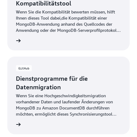
Kompatibilitätstool
Wenn Sie die Kompatibilität bewerten müssen, hilft
Ihnen dieses Tool dabei,die Kompatibilität einer
MongoDB-Anwendung anhand des Quellcodes der
Anwendung oder der MongoDB-Serverprofilprotokolle
zu beurteilen. Diese Tool produziert einen simplen
ationen
Bericht aller nicht unterstützten Operatoren und
Dateinamen mit Liniennummer.
GitHub
Dienstprogramme für die
Datenmigration
Wenn Sie eine Hochgeschwindigkeitsmigration
vorhandener Daten und laufender Änderungen von
MongoDB zu Amazon DocumentDB durchführen
möchten, ermöglicht dieses Synchronisierungstool
eine schnelle Erfassung von Änderungsdaten.
ationen