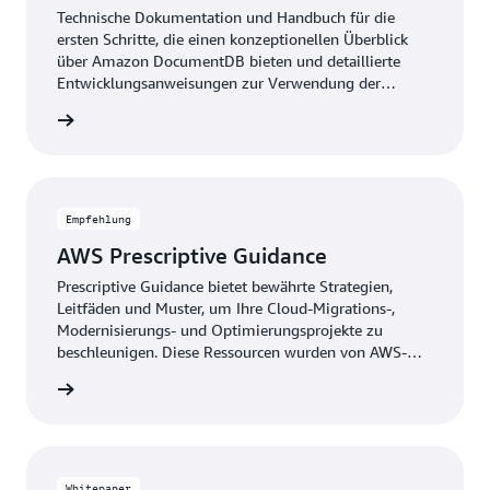
Technische Dokumentation und Handbuch für die
ersten Schritte, die einen konzeptionellen Überblick
über Amazon DocumentDB bieten und detaillierte
Entwicklungsanweisungen zur Verwendung der
verschiedenen Features enthalten.
ationen
Empfehlung
AWS Prescriptive Guidance
Prescriptive Guidance bietet bewährte Strategien,
Leitfäden und Muster, um Ihre Cloud-Migrations-,
Modernisierungs- und Optimierungsprojekte zu
beschleunigen. Diese Ressourcen wurden von AWS-
Technologieexperten und der globalen Community
ationen
von AWS-Partnern entwickelt.
Whitepaper