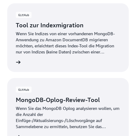
GitHub
Tool zur Indexmigration
Wenn Sie Indizes von einer vorhandenen MongoDB-
Anwendung zu Amazon DocumentDB migrieren
möchten, erleichtert dieses Index-Tool die Migration
nur von Indizes (keine Daten) zwischen einer
MongoDB-Quellbereitstellung und einem Amazon-
ationen
DocumentDB-Cluster.
GitHub
MongoDB-Oplog-Review-Tool
Wenn Sie das MongoDB Oplog analysieren wollen, um
die Anzahl der
Einfüge-/Aktualisierungs-/Löschvorgänge auf
Sammelebene zu ermitteln, benutzen Sie das
MongoDB-Oplog-Review-Tool um Verbindung zu