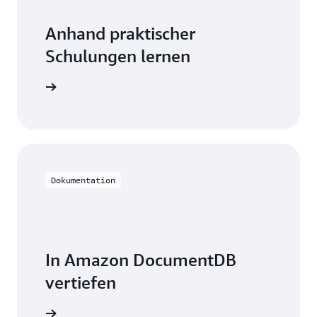
Anhand praktischer
Schulungen lernen
ocumentDB
Dokumentation
In Amazon DocumentDB
vertiefen
on lesen