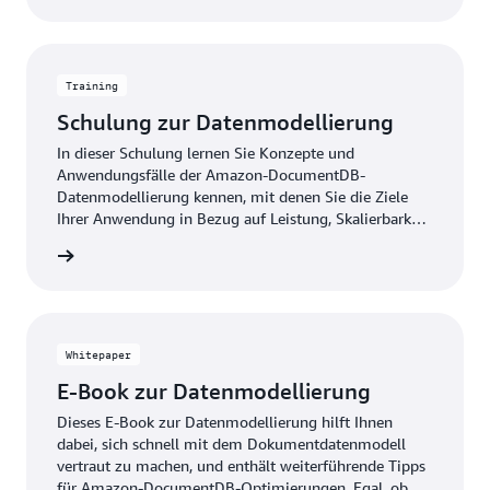
Training
Schulung zur Datenmodellierung
In dieser Schulung lernen Sie Konzepte und
Anwendungsfälle der Amazon-DocumentDB-
Datenmodellierung kennen, mit denen Sie die Ziele
Ihrer Anwendung in Bezug auf Leistung, Skalierbarkeit
und Ressourcennutzung verbessern können.
ationen
Whitepaper
E-Book zur Datenmodellierung
Dieses E-Book zur Datenmodellierung hilft Ihnen
dabei, sich schnell mit dem Dokumentdatenmodell
vertraut zu machen, und enthält weiterführende Tipps
für Amazon-DocumentDB-Optimierungen. Egal, ob Sie